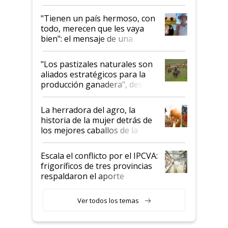
"Tienen un país hermoso, con
todo, merecen que les vaya
bien": el mensaje de una
ganadera uruguaya sobre las
oportunidades que se abren
"Los pastizales naturales son
para el agro en Argentina, con
aliados estratégicos para la
foco en la carne
producción ganadera", destaca
la iniciativa que ya reúne a 46
establecimientos en Argentina
La herradora del agro, la
historia de la mujer detrás de
los mejores caballos de la
Argentina y los mitos que
todavía hacen sufrir a estos
Escala el conflicto por el IPCVA:
animales: "Mientras me
frigoríficos de tres provincias
descalificaban, yo seguí
respaldaron el aporte
haciendo currículum"
obligatorio
Ver todos los temas