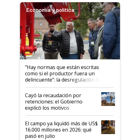
Economía y política
"Hay normas que están escritas
como si el productor fuera un
delincuente”: la desregulación llegó
al Congreso Aapresid y hasta se
habló del financiamiento al IPCVA
Cayó la recaudación por
retenciones: el Gobierno
explicó los motivos
El campo ya liquidó más de US$
16.000 millones en 2026: qué
pasó en julio