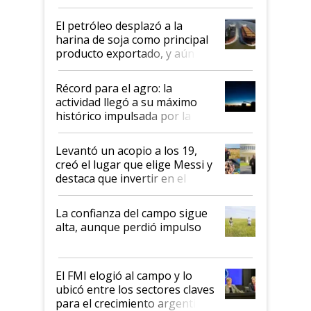
El petróleo desplazó a la
harina de soja como principal
producto exportado, y aún así
el agro aportó casi seis de cada
diez dólares y sostuvo el
Récord para el agro: la
liderazgo en un semestre
actividad llegó a su máximo
récord
histórico impulsada por la
cosecha y las exportaciones
Levantó un acopio a los 19,
creó el lugar que elige Messi y
destaca que invertir en el
kirchnerismo era como "darle
plata a un hijo para droga":
La confianza del campo sigue
Juan Félix Rossetti, el libertario
alta, aunque perdió impulso
que de una dura crisis salió
más fuerte y apuesta al cambio
de Milei
El FMI elogió al campo y lo
ubicó entre los sectores claves
para el crecimiento argentino