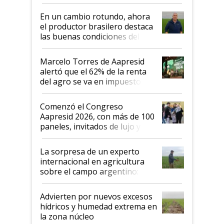
demostrar que hablar del
suelo es hablar de todo el
En un cambio rotundo, ahora
sistema productivo"
el productor brasilero destaca
las buenas condiciones del
agro argentino para invertir:
"Los veo más motivados"
Marcelo Torres de Aapresid
alertó que el 62% de la renta
del agro se va en impuestos:
"No es bueno que en
Argentina se sigan discutiendo
Comenzó el Congreso
las mismas cosas de hace 50
Aapresid 2026, con más de 100
años"
paneles, invitados de lujo y
todas las tendencias
La sorpresa de un experto
internacional en agricultura
sobre el campo argentino:
"Estoy muy impresionado"
Advierten por nuevos excesos
hídricos y humedad extrema en
la zona núcleo