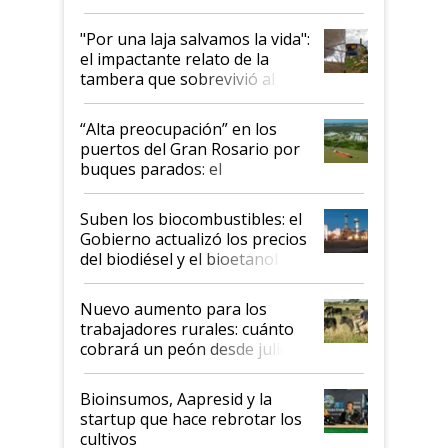
y el peligro de que Argentina
pase a ser "país sucio"
"Por una laja salvamos la vida":
el impactante relato de la
tambera que sobrevivió al
tornado
“Alta preocupación” en los
puertos del Gran Rosario por
buques parados: el
funcionamiento de las
exportadoras en tensión tras
Suben los biocombustibles: el
la medida de fuerza de los
Gobierno actualizó los precios
prácticos
del biodiésel y el bioetanol
Nuevo aumento para los
trabajadores rurales: cuánto
cobrará un peón desde julio
Bioinsumos, Aapresid y la
startup que hace rebrotar los
cultivos