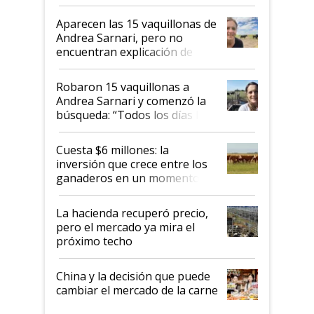
ser "para unos pocos": "Tenemos un
mandato muy claro del gobierno
Aparecen las 15 vaquillonas de
nacional"
Andrea Sarnari, pero no
encuentran explicación de
cómo llegaron allí
Robaron 15 vaquillonas a
Andrea Sarnari y comenzó la
búsqueda: “Todos los días le
toca a algún productor”
Cuesta $6 millones: la
inversión que crece entre los
ganaderos en un momento
histórico para la actividad
La hacienda recuperó precio,
pero el mercado ya mira el
próximo techo
China y la decisión que puede
cambiar el mercado de la carne