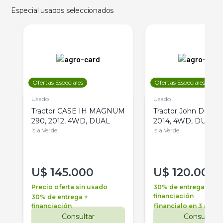
Especial usados seleccionados
Ofertas Especiales
Ofertas Especiales
Usado
Usado
Tractor CASE IH MAGNUM
Tractor John Deere 
290, 2012, 4WD, DUAL
2014, 4WD, DUAL
Isla Verde
Isla Verde
U$
145.000
U$
120.000
Precio oferta sin usado
30% de entrega +
financiación
30% de entrega +
financiación
Financialo en 3 años
Consultar
Consultar