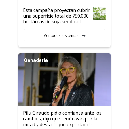
Esta campaña proyectan cubrir
una superficie total de 750.000
hectáreas de soja sembradas
con una nueva generación de
variedades que marcan un
Ver todos los temas
salto tecnológico en genética y
rendimiento
Ganadería
Pilu Giraudo pidió confianza ante los
cambios, dijo que recién van por la
mitad y destacó que exportar dejó de