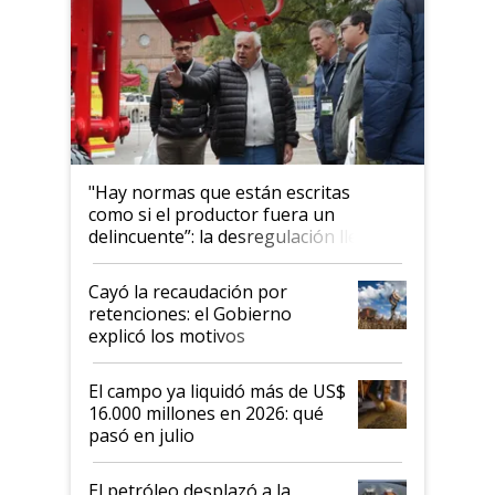
"Hay normas que están escritas
como si el productor fuera un
delincuente”: la desregulación llegó
al Congreso Aapresid y hasta se
habló del financiamiento al IPCVA
Cayó la recaudación por
retenciones: el Gobierno
explicó los motivos
El campo ya liquidó más de US$
16.000 millones en 2026: qué
pasó en julio
El petróleo desplazó a la