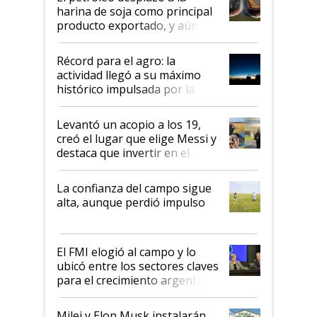
harina de soja como principal
producto exportado, y aún así
el agro aportó casi seis de cada
diez dólares y sostuvo el
Récord para el agro: la
liderazgo en un semestre
actividad llegó a su máximo
récord
histórico impulsada por la
cosecha y las exportaciones
Levantó un acopio a los 19,
creó el lugar que elige Messi y
destaca que invertir en el
kirchnerismo era como "darle
plata a un hijo para droga":
La confianza del campo sigue
Juan Félix Rossetti, el libertario
alta, aunque perdió impulso
que de una dura crisis salió
más fuerte y apuesta al cambio
de Milei
El FMI elogió al campo y lo
ubicó entre los sectores claves
para el crecimiento argentino
Milei y Elon Musk instalarán