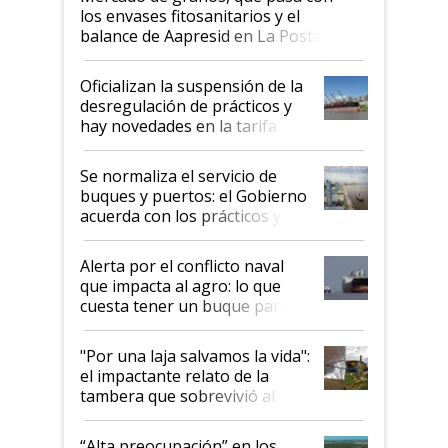
los envases fitosanitarios y el
balance de Aapresid en La Posta
Oficializan la suspensión de la
desregulación de prácticos y
hay novedades en la tarifa de
la hidrovía
Se normaliza el servicio de
buques y puertos: el Gobierno
acuerda con los prácticos y
suspende el decreto de
desregulación
Alerta por el conflicto naval
que impacta al agro: lo que
cuesta tener un buque parado
y el peligro de que Argentina
pase a ser "país sucio"
"Por una laja salvamos la vida":
el impactante relato de la
tambera que sobrevivió al
tornado
“Alta preocupación” en los