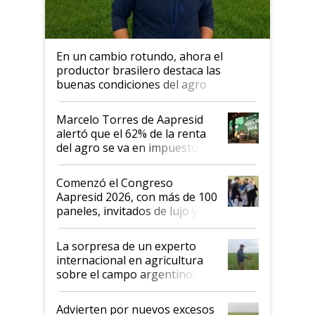
En un cambio rotundo, ahora el
productor brasilero destaca las
buenas condiciones del agro
argentino para invertir: "Los veo
más motivados"
Marcelo Torres de Aapresid
alertó que el 62% de la renta
del agro se va en impuestos:
"No es bueno que en
Argentina se sigan discutiendo
Comenzó el Congreso
las mismas cosas de hace 50
Aapresid 2026, con más de 100
años"
paneles, invitados de lujo y
todas las tendencias
La sorpresa de un experto
internacional en agricultura
sobre el campo argentino:
"Estoy muy impresionado"
Advierten por nuevos excesos