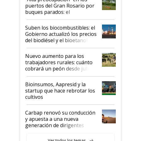
puertos del Gran Rosario por
buques parados: el
funcionamiento de las
exportadoras en tensión tras
Suben los biocombustibles: el
la medida de fuerza de los
Gobierno actualizó los precios
prácticos
del biodiésel y el bioetanol
Nuevo aumento para los
trabajadores rurales: cuánto
cobrará un peón desde julio
Bioinsumos, Aapresid y la
startup que hace rebrotar los
cultivos
Carbap renovó su conducción
y apuesta a una nueva
generación de dirigentes
rurales
Ver todos los temas