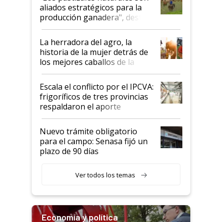
para el agro en Argentina, con
aliados estratégicos para la
foco en la carne
producción ganadera", destaca
la iniciativa que ya reúne a 46
establecimientos en Argentina
La herradora del agro, la
historia de la mujer detrás de
los mejores caballos de la
Argentina y los mitos que
todavía hacen sufrir a estos
Escala el conflicto por el IPCVA:
animales: "Mientras me
frigoríficos de tres provincias
descalificaban, yo seguí
respaldaron el aporte
haciendo currículum"
obligatorio
Nuevo trámite obligatorio
para el campo: Senasa fijó un
plazo de 90 días
Ver todos los temas
Economía y política