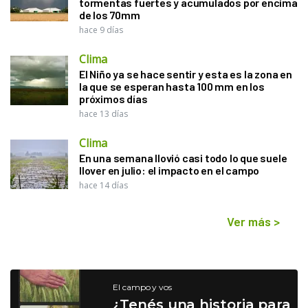
tormentas fuertes y acumulados por encima
de los 70mm
hace 9 días
Clima
El Niño ya se hace sentir y esta es la zona en
la que se esperan hasta 100 mm en los
próximos días
hace 13 días
Clima
En una semana llovió casi todo lo que suele
llover en julio: el impacto en el campo
hace 14 días
Ver más
>
El campo y vos
¿Tenés una historia para