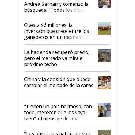
Andrea Sarnari y comenzó la
búsqueda: “Todos los días le
toca a algún productor”
Cuesta $6 millones: la
inversión que crece entre los
ganaderos en un momento
histórico para la actividad
La hacienda recuperó precio,
pero el mercado ya mira el
próximo techo
China y la decisión que puede
cambiar el mercado de la carne
"Tienen un país hermoso, con
todo, merecen que les vaya
bien": el mensaje de una
ganadera uruguaya sobre las
oportunidades que se abren
"Los pastizales naturales son