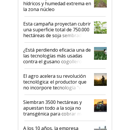
hídricos y humedad extrema en
la zona núcleo
Esta campaña proyectan cubrir
una superficie total de 750.000
hectáreas de soja sembradas
con una nueva generación de
variedades que marcan un
¿Está perdiendo eficacia una de
salto tecnológico en genética y
las tecnologías más usadas
rendimiento
contra el gusano cogollero? El
desafío de una tecnología clave
El agro acelera su revolución
tecnológica: el productor que
no incorpore tecnología "va a
perder el tren"
Siembran 3500 hectáreas y
apuestan todo a la soja no
transgénica para cobrar más
por tonelada: compraron un
semillero
A los 10 años, la empresa