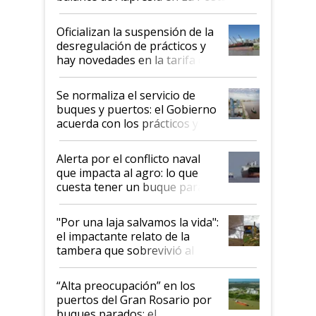
Oficializan la suspensión de la
desregulación de prácticos y
hay novedades en la tarifa de
la hidrovía
Se normaliza el servicio de
buques y puertos: el Gobierno
acuerda con los prácticos y
suspende el decreto de
desregulación
Alerta por el conflicto naval
que impacta al agro: lo que
cuesta tener un buque parado
y el peligro de que Argentina
pase a ser "país sucio"
"Por una laja salvamos la vida":
el impactante relato de la
tambera que sobrevivió al
tornado
“Alta preocupación” en los
puertos del Gran Rosario por
buques parados: el