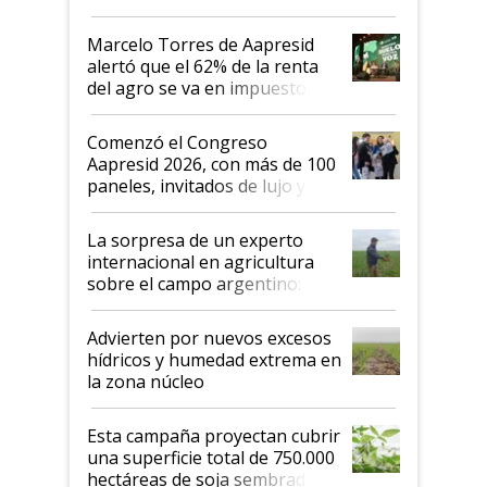
agro argentino para invertir:
"Los veo más motivados"
Marcelo Torres de Aapresid
alertó que el 62% de la renta
del agro se va en impuestos:
"No es bueno que en
Argentina se sigan discutiendo
Comenzó el Congreso
las mismas cosas de hace 50
Aapresid 2026, con más de 100
años"
paneles, invitados de lujo y
todas las tendencias
La sorpresa de un experto
internacional en agricultura
sobre el campo argentino:
"Estoy muy impresionado"
Advierten por nuevos excesos
hídricos y humedad extrema en
la zona núcleo
Esta campaña proyectan cubrir
una superficie total de 750.000
hectáreas de soja sembradas