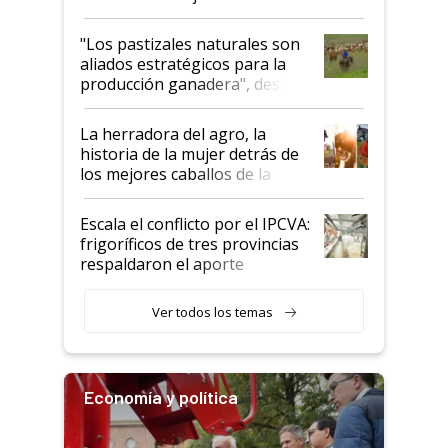
ganadera uruguaya sobre las
oportunidades que se abren
"Los pastizales naturales son
para el agro en Argentina, con
aliados estratégicos para la
foco en la carne
producción ganadera", destaca
la iniciativa que ya reúne a 46
establecimientos en Argentina
La herradora del agro, la
historia de la mujer detrás de
los mejores caballos de la
Argentina y los mitos que
todavía hacen sufrir a estos
Escala el conflicto por el IPCVA:
animales: "Mientras me
frigoríficos de tres provincias
descalificaban, yo seguí
respaldaron el aporte
haciendo currículum"
obligatorio
Ver todos los temas
Economía y política