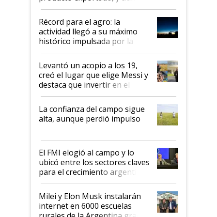
el agro aportó casi seis de cada
diez dólares y sostuvo el
Récord para el agro: la
liderazgo en un semestre
actividad llegó a su máximo
récord
histórico impulsada por la
cosecha y las exportaciones
Levantó un acopio a los 19,
creó el lugar que elige Messi y
destaca que invertir en el
kirchnerismo era como "darle
plata a un hijo para droga":
La confianza del campo sigue
Juan Félix Rossetti, el libertario
alta, aunque perdió impulso
que de una dura crisis salió
más fuerte y apuesta al cambio
de Milei
El FMI elogió al campo y lo
ubicó entre los sectores claves
para el crecimiento argentino
Milei y Elon Musk instalarán
internet en 6000 escuelas
rurales de la Argentina gracias