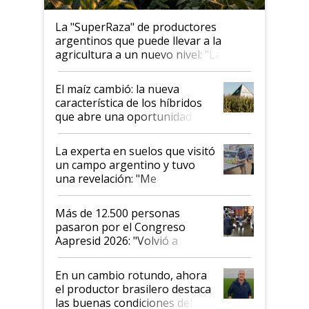
La "SuperRaza" de productores
argentinos que puede llevar a la
agricultura a un nuevo nivel: "Las
posibilidades de crecimiento son
infinitas"
El maíz cambió: la nueva
característica de los híbridos
que abre una oportunidad en
el lote
La experta en suelos que visitó
un campo argentino y tuvo
una revelación: "Me
impresionó mucho"
Más de 12.500 personas
pasaron por el Congreso
Aapresid 2026: "Volvió a
demostrar que hablar del
suelo es hablar de todo el
En un cambio rotundo, ahora
sistema productivo"
el productor brasilero destaca
las buenas condiciones del