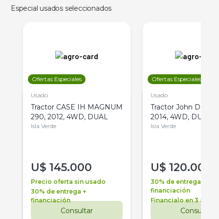
Especial usados seleccionados
Ofertas Especiales
Ofertas Especiales
Usado
Usado
Tractor CASE IH MAGNUM
Tractor John Deere 
290, 2012, 4WD, DUAL
2014, 4WD, DUAL
Isla Verde
Isla Verde
U$
145.000
U$
120.000
Precio oferta sin usado
30% de entrega +
financiación
30% de entrega +
financiación
Financialo en 3 años
Consultar
Consultar