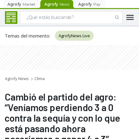
Agrofy
Market
Agrofy
News
Agrofy
Pay
Temas del momento
:
AgrofyNews Live
Agrofy News
Clima
Cambió el partido del agro:
“Veníamos perdiendo 3 a 0
contra la sequía y con lo que
está pasando ahora
pasaríamos a ganar 4 a 3”