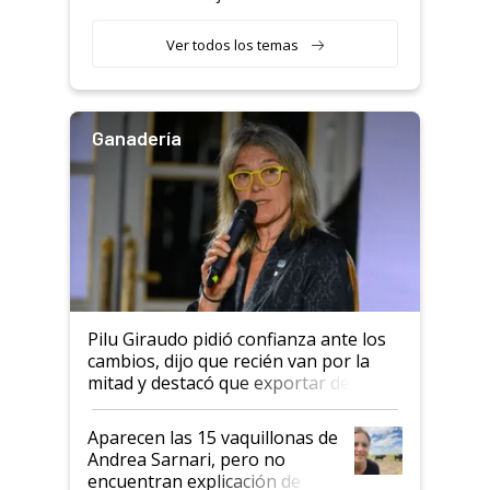
con una nueva generación de
variedades que marcan un
Ver todos los temas
salto tecnológico en genética y
rendimiento
Ganadería
Pilu Giraudo pidió confianza ante los
cambios, dijo que recién van por la
mitad y destacó que exportar dejó de
ser "para unos pocos": "Tenemos un
mandato muy claro del gobierno
Aparecen las 15 vaquillonas de
nacional"
Andrea Sarnari, pero no
encuentran explicación de