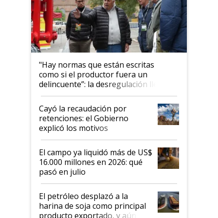
"Hay normas que están escritas
como si el productor fuera un
delincuente”: la desregulación llegó
al Congreso Aapresid y hasta se
habló del financiamiento al IPCVA
Cayó la recaudación por
retenciones: el Gobierno
explicó los motivos
El campo ya liquidó más de US$
16.000 millones en 2026: qué
pasó en julio
El petróleo desplazó a la
harina de soja como principal
producto exportado, y aún así