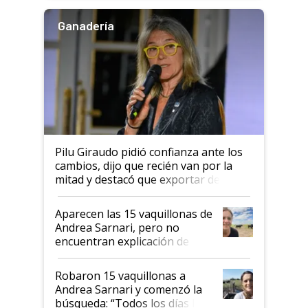
Ganadería
Pilu Giraudo pidió confianza ante los
cambios, dijo que recién van por la
mitad y destacó que exportar dejó de
ser "para unos pocos": "Tenemos un
mandato muy claro del gobierno
Aparecen las 15 vaquillonas de
nacional"
Andrea Sarnari, pero no
encuentran explicación de
cómo llegaron allí
Robaron 15 vaquillonas a
Andrea Sarnari y comenzó la
búsqueda: “Todos los días le