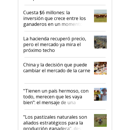
toca a algún productor”
Cuesta $6 millones: la
inversión que crece entre los
ganaderos en un momento
histórico para la actividad
La hacienda recuperó precio,
pero el mercado ya mira el
próximo techo
China y la decisión que puede
cambiar el mercado de la carne
"Tienen un país hermoso, con
todo, merecen que les vaya
bien": el mensaje de una
ganadera uruguaya sobre las
oportunidades que se abren
"Los pastizales naturales son
para el agro en Argentina, con
aliados estratégicos para la
foco en la carne
producción ganadera", destaca