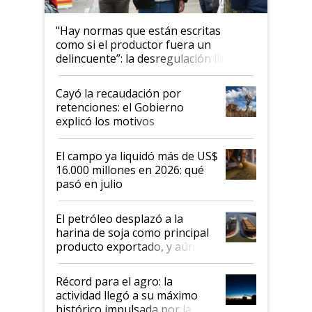
"Hay normas que están escritas
como si el productor fuera un
delincuente”: la desregulación llegó
al Congreso Aapresid y hasta se
habló del financiamiento al IPCVA
Cayó la recaudación por
retenciones: el Gobierno
explicó los motivos
El campo ya liquidó más de US$
16.000 millones en 2026: qué
pasó en julio
El petróleo desplazó a la
harina de soja como principal
producto exportado, y aún así
el agro aportó casi seis de cada
diez dólares y sostuvo el
Récord para el agro: la
liderazgo en un semestre
actividad llegó a su máximo
récord
histórico impulsada por la