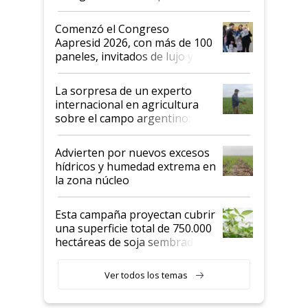
"No es bueno que en
Argentina se sigan discutiendo
Comenzó el Congreso
las mismas cosas de hace 50
Aapresid 2026, con más de 100
años"
paneles, invitados de lujo y
todas las tendencias
La sorpresa de un experto
internacional en agricultura
sobre el campo argentino:
"Estoy muy impresionado"
Advierten por nuevos excesos
hídricos y humedad extrema en
la zona núcleo
Esta campaña proyectan cubrir
una superficie total de 750.000
hectáreas de soja sembradas
con una nueva generación de
variedades que marcan un
Ver todos los temas
salto tecnológico en genética y
rendimiento