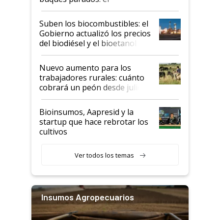
funcionamiento de las
exportadoras en tensión tras
Suben los biocombustibles: el
la medida de fuerza de los
Gobierno actualizó los precios
prácticos
del biodiésel y el bioetanol
Nuevo aumento para los
trabajadores rurales: cuánto
cobrará un peón desde julio
Bioinsumos, Aapresid y la
startup que hace rebrotar los
cultivos
Ver todos los temas
Insumos Agropecuarios