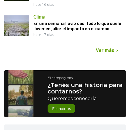
hace 16 días
Clima
En una semana llovió casi todo lo que suele
llover en julio: el impacto en el campo
hace 17 días
Ver más
>
El campo y vos
¿Tenés una historia para
contarnos?
Queremos conocerla
Escribinos