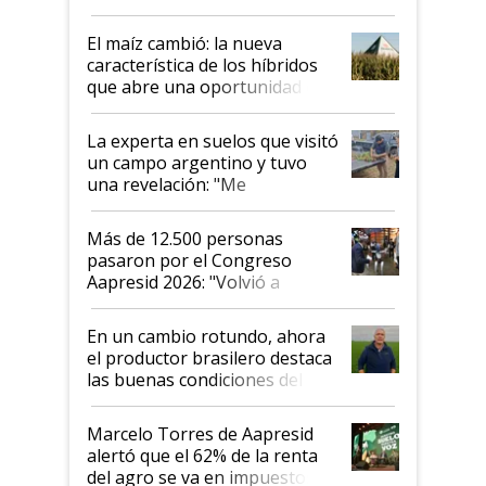
posibilidades de crecimiento son
infinitas"
El maíz cambió: la nueva
característica de los híbridos
que abre una oportunidad en
el lote
La experta en suelos que visitó
un campo argentino y tuvo
una revelación: "Me
impresionó mucho"
Más de 12.500 personas
pasaron por el Congreso
Aapresid 2026: "Volvió a
demostrar que hablar del
suelo es hablar de todo el
En un cambio rotundo, ahora
sistema productivo"
el productor brasilero destaca
las buenas condiciones del
agro argentino para invertir:
"Los veo más motivados"
Marcelo Torres de Aapresid
alertó que el 62% de la renta
del agro se va en impuestos: