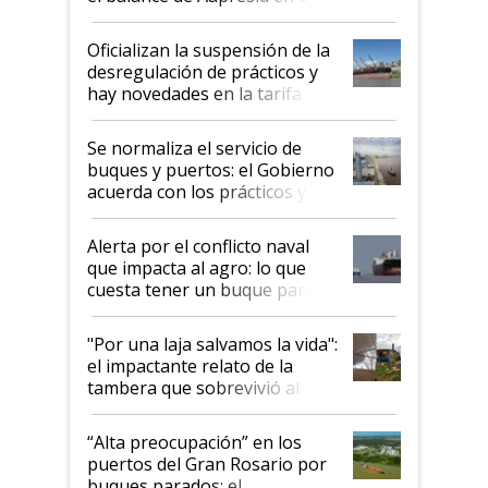
Posta
Oficializan la suspensión de la
desregulación de prácticos y
hay novedades en la tarifa de
la hidrovía
Se normaliza el servicio de
buques y puertos: el Gobierno
acuerda con los prácticos y
suspende el decreto de
desregulación
Alerta por el conflicto naval
que impacta al agro: lo que
cuesta tener un buque parado
y el peligro de que Argentina
pase a ser "país sucio"
"Por una laja salvamos la vida":
el impactante relato de la
tambera que sobrevivió al
tornado
“Alta preocupación” en los
puertos del Gran Rosario por
buques parados: el