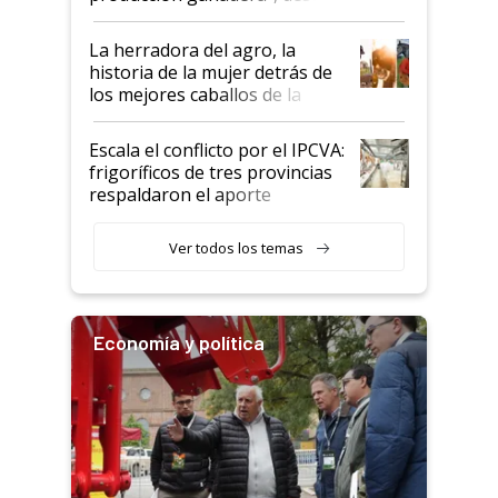
la iniciativa que ya reúne a 46
establecimientos en Argentina
La herradora del agro, la
historia de la mujer detrás de
los mejores caballos de la
Argentina y los mitos que
todavía hacen sufrir a estos
Escala el conflicto por el IPCVA:
animales: "Mientras me
frigoríficos de tres provincias
descalificaban, yo seguí
respaldaron el aporte
haciendo currículum"
obligatorio
Ver todos los temas
Economía y política