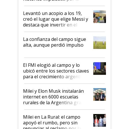
cosecha y las exportaciones
Levantó un acopio a los 19,
creó el lugar que elige Messi y
destaca que invertir en el
kirchnerismo era como "darle
plata a un hijo para droga":
La confianza del campo sigue
Juan Félix Rossetti, el libertario
alta, aunque perdió impulso
que de una dura crisis salió
más fuerte y apuesta al cambio
de Milei
El FMI elogió al campo y lo
ubicó entre los sectores claves
para el crecimiento argentino
Milei y Elon Musk instalarán
internet en 6000 escuelas
rurales de la Argentina gracias
a un acuerdo con Starlink
Milei en La Rural: el campo
apoyó el rumbo, pero sin
renunciar al reclamo por las