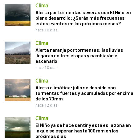
Clima
Alerta por tormentas severas con El Niño en
pleno desarrollo: ¿Serán más frecuentes
estos eventos en los próximos meses?
hace 10 días
Clima
Alerta naranja por tormentas: las lluvias
llegarán en tres etapas y cambiarán el
escenario
hace 10 días
Clima
Alerta climática: julio se despide con
tormentas fuertes y acumulados por encima
de los 70mm
hace 12 días
Clima
El Niño ya se hace sentir y esta es la zona en
la que se esperan hasta 100 mm en los
próximos días