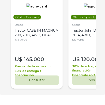
Ofertas Especiales
Ofertas Especiales
Usado
Usado
Tractor CASE IH MAGNUM
Tractor John Deere 
290, 2012, 4WD, DUAL
2014, 4WD, DUAL
Isla Verde
Isla Verde
U$
145.000
U$
120.000
Precio oferta sin usado
30% de entrega +
financiación
30% de entrega +
financiación
Financialo en 3 años
Consultar
Consultar