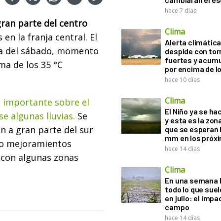
hace 7 días
gran parte del centro
Clima
en la franja central. El
Alerta climática:
da del sábado, momento
despide con to
fuertes y acum
ma de los 35 °C
por encima de 
hace 10 días
Clima
s importante sobre el
El Niño ya se ha
 algunas lluvias.
Se
y esta es la zona
n a gran parte del sur
que se esperan 
mm en los próx
do mejoramientos
hace 14 días
 con algunas zonas
Clima
En una semana l
todo lo que suel
en julio: el impa
campo
hace 14 días