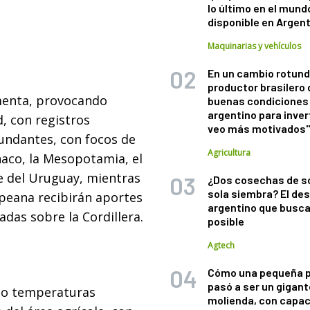
lo último en el mund
disponible en Argen
Maquinarias y vehículos
En un cambio rotund
productor brasilero
rmenta, provocando
buenas condiciones 
argentino para inver
, con registros
veo más motivados
undantes, con focos de
Agricultura
haco, la Mesopotamia, el
e del Uruguay, mientras
¿Dos cosechas de s
sola siembra? El des
mpeana recibirán aportes
argentino que busca
adas sobre la Cordillera.
posible
Agtech
Cómo una pequeña 
pasó a ser un gigant
do temperaturas
molienda, con capac