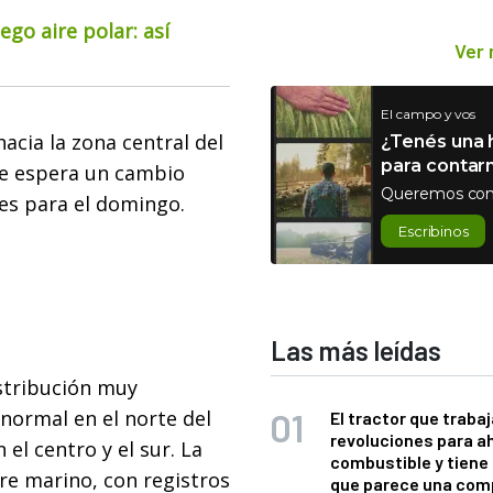
go aire polar: así
Ver
El campo y vos
acia la zona central del
¿Tenés una h
para contar
 Se espera un cambio
Queremos con
les para el domingo.
Escribinos
Las más leídas
stribución muy
normal en el norte del
El tractor que trabaj
revoluciones para a
el centro y el sur. La
combustible y tiene
ire marino, con registros
que parece una com