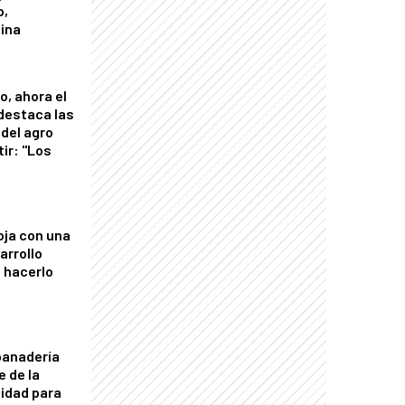
o,
tina
o, ahora el
 destaca las
del agro
tir: "Los
"
oja con una
arrollo
 hacerlo
panadería
e de la
idad para