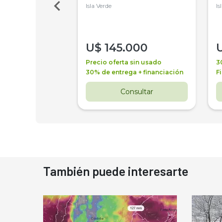
Isla Verde
Is
000
U$
145.000
a + financiación
Precio oferta sin usado
3
 4 años
30% de entrega + financiación
F
nsultar
Consultar
También puede interesarte