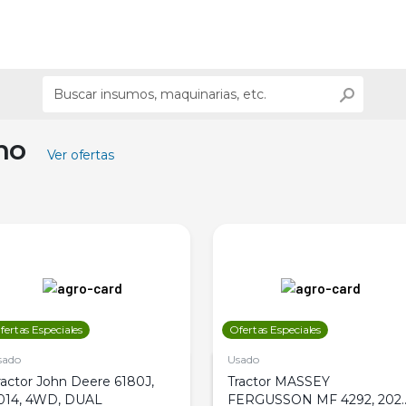
ino
Ver ofertas
fertas Especiales
Ofertas Especiales
sado
Usado
ractor John Deere 6180J,
Tractor MASSEY
014, 4WD, DUAL
FERGUSSON MF 4292, 2020