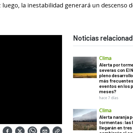
 luego, la inestabilidad generará un descenso d
Noticias relaciona
Clima
Alerta por torm
severas con El 
pleno desarroll
más frecuentes
eventos en los 
meses?
hace 7 días
Clima
Alerta naranja p
tormentas: las l
llegarán en tres
cambiarán el es