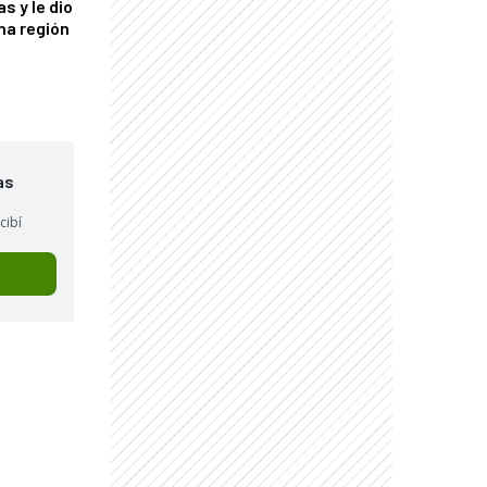
s y le dio
una región
as
cibí