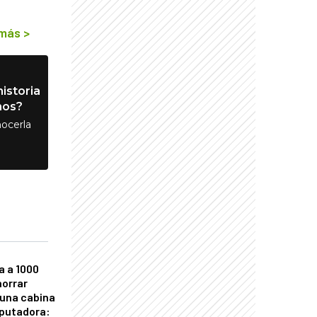
 más
>
istoria
nos?
ocerla
a a 1000
horrar
 una cabina
putadora: