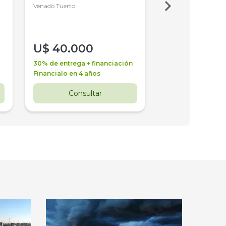
4WD, PATON
Venado Tuerto
Venado Tuerto
U$
40.000
U$
30.000
30% de entrega + financiación
30% de entrega + 
Financialo en 4 años
Financialo en 3 a
Consultar
Consul