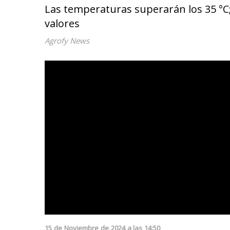
Las temperaturas superarán los 35 °C;
valores
Agrofy News
15
de
Noviembre
de
2024
a las
14:50