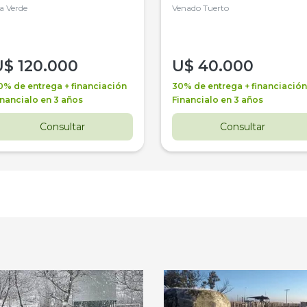
la Verde
4WD, PATON
Venado Tuerto
U$
120.000
U$
40.000
0% de entrega + financiación
30% de entrega + financiación
inancialo en 3 años
Financialo en 3 años
Consultar
Consultar