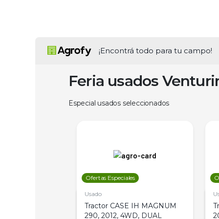
¡Encontrá todo para tu campo!
Feria usados Ventur
Especial usados seleccionados
les
Ofertas Especiales
O
Usado
U
a Metalfor 7040,
Tractor CASE IH MAGNUM
T
Bot 32 Mts
290, 2012, 4WD, DUAL
2