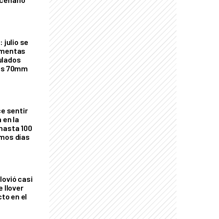
 julio se
rmentas
ulados
los 70mm
ce sentir
 en la
hasta 100
imos días
lovió casi
e llover
cto en el