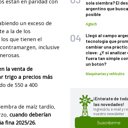
os están en paridad con
sola siembra? El des
argentino que busca
posible
habiendo un exceso de
Agtech
te a la de los
Llegó al campo arge
los que tienen el
tecnología que pro
 contramargen, inclusive
cambiar una práctic
clave: ¿Y si analizar 
enerosas.
fuera tan simple co
un botón?
n la venta de
Maquinarias y vehículos
r trigo a precios más
do de 550 a 400
¡Enterate de tod
las novedades!
siembra de maíz tardío,
Ingresá tu e-mail y re
rzo,
cuando deberían
nuestro newsletter
 fina 2025/26.
Suscribirme