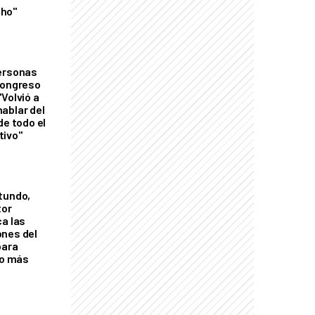
ho"
personas
Congreso
Volvió a
ablar del
de todo el
tivo"
tundo,
tor
ca las
ones del
para
eo más