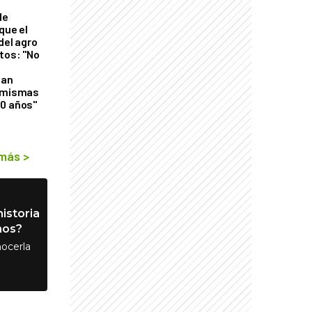
de
que el
del agro
tos: "No
n
gan
s mismas
50 años"
 más
>
istoria
nos?
ocerla