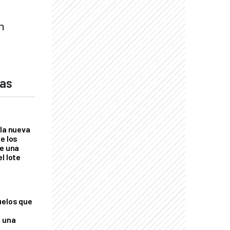
n
das
 la nueva
e los
re una
l lote
uelos que
o una