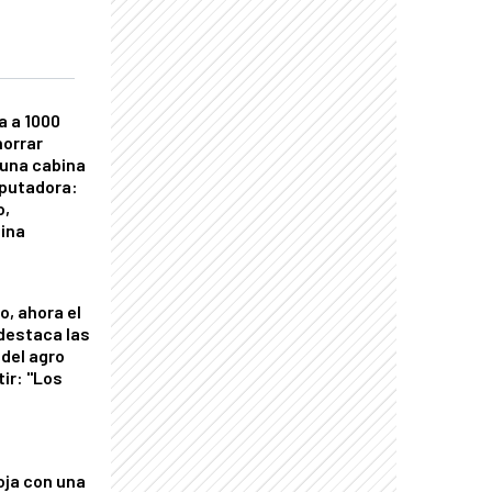
a a 1000
horrar
 una cabina
putadora:
o,
tina
o, ahora el
 destaca las
del agro
tir: "Los
"
oja con una