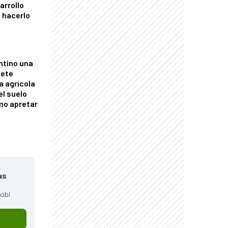
arrollo
 hacerlo
ntino una
mete
a agrícola
el suelo
mo apretar
as
cibí