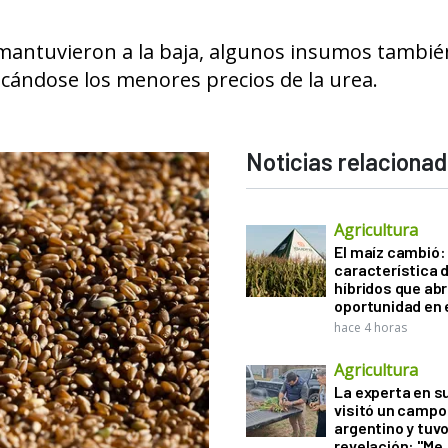
 mantuvieron a la baja, algunos insumos tambié
cándose los menores precios de la urea.
Noticias relaciona
Agricultura
El maíz cambió:
característica d
híbridos que ab
oportunidad en e
hace 4 horas
Agricultura
La experta en s
visitó un campo
argentino y tuv
revelación: "Me