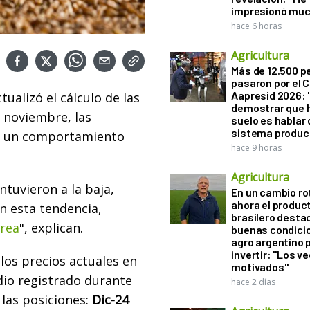
impresionó muc
hace 6 horas
Agricultura
Más de 12.500 
pasaron por el 
Aapresid 2026: "
tualizó el cálculo de las
demostrar que h
e noviembre, las
suelo es hablar 
sistema produc
ar un comportamiento
hace 9 horas
Agricultura
ntuvieron a la baja,
En un cambio ro
ahora el produc
 esta tendencia,
brasilero desta
rea
", explican.
buenas condici
agro argentino 
invertir: "Los v
los precios actuales en
motivados"
dio registrado durante
hace 2 días
las posiciones:
Dic-24