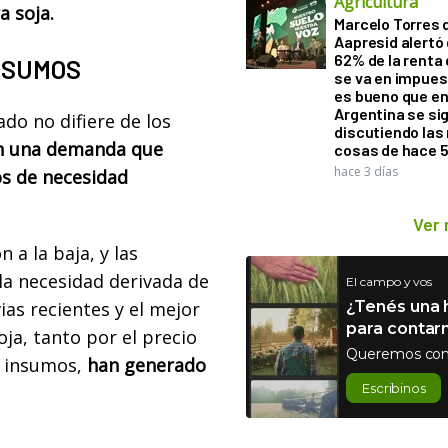
Agricultura
a soja.
Marcelo Torres 
Aapresid alertó 
62% de la renta 
INSUMOS
se va en impues
es bueno que e
Argentina se si
do no difiere de los
discutiendo la
on una demanda que
cosas de hace 
hace 3 días
s de necesidad
Ver
 a la baja, y las
la necesidad derivada de
El campo y vos
ias recientes y el mejor
¿Tenés una h
para contar
ja, tanto por el precio
Queremos con
s insumos,
han generado
Escribinos