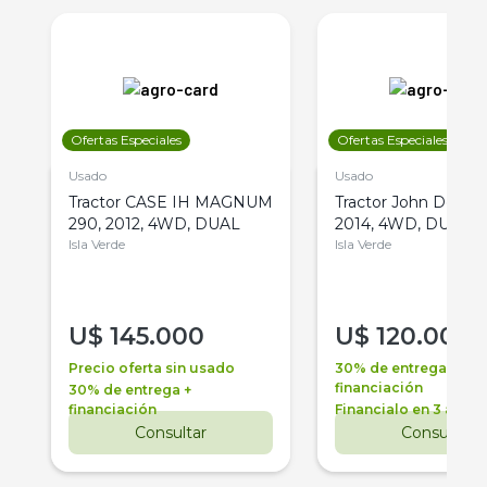
Ofertas Especiales
Ofertas Especiales
Usado
Usado
Tractor CASE IH MAGNUM
Tractor John Deere 
290, 2012, 4WD, DUAL
2014, 4WD, DUAL
Isla Verde
Isla Verde
U$
145.000
U$
120.000
Precio oferta sin usado
30% de entrega +
financiación
30% de entrega +
financiación
Financialo en 3 años
Consultar
Consultar