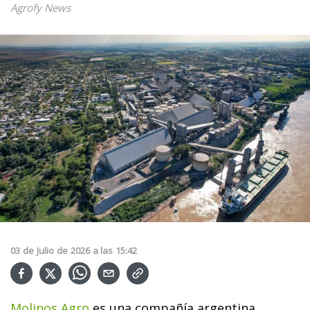
Agrofy News
03
de
Julio
de
2026
a las
15:42
Molinos Agro
es una compañía argentina