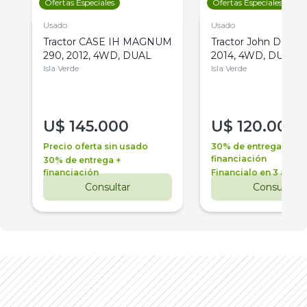
Ofertas Especiales
Ofertas Especiales
Usado
Usado
Tractor CASE IH MAGNUM
Tractor John Deere 
290, 2012, 4WD, DUAL
2014, 4WD, DUAL
Isla Verde
Isla Verde
U$
145.000
U$
120.000
Precio oferta sin usado
30% de entrega +
financiación
30% de entrega +
financiación
Financialo en 3 años
Consultar
Consultar