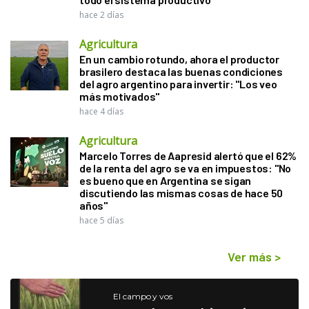
hace 2 días
Agricultura
En un cambio rotundo, ahora el productor
brasilero destaca las buenas condiciones
del agro argentino para invertir: "Los veo
más motivados"
hace 4 días
Agricultura
Marcelo Torres de Aapresid alertó que el 62%
de la renta del agro se va en impuestos: "No
es bueno que en Argentina se sigan
discutiendo las mismas cosas de hace 50
años"
hace 5 días
Ver más
>
El campo y vos