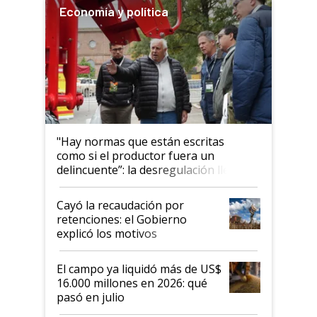
Economía y política
"Hay normas que están escritas
como si el productor fuera un
delincuente”: la desregulación llegó
al Congreso Aapresid y hasta se
habló del financiamiento al IPCVA
Cayó la recaudación por
retenciones: el Gobierno
explicó los motivos
El campo ya liquidó más de US$
16.000 millones en 2026: qué
pasó en julio