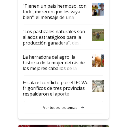
"Tienen un país hermoso, con
todo, merecen que les vaya
bien": el mensaje de una
ganadera uruguaya sobre las
oportunidades que se abren
"Los pastizales naturales son
para el agro en Argentina, con
aliados estratégicos para la
foco en la carne
producción ganadera", destaca
la iniciativa que ya reúne a 46
establecimientos en Argentina
La herradora del agro, la
historia de la mujer detrás de
los mejores caballos de la
Argentina y los mitos que
todavía hacen sufrir a estos
Escala el conflicto por el IPCVA:
animales: "Mientras me
frigoríficos de tres provincias
descalificaban, yo seguí
respaldaron el aporte
haciendo currículum"
obligatorio
Ver todos los temas