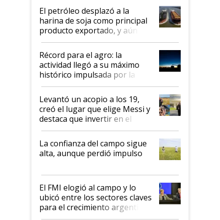
El petróleo desplazó a la
harina de soja como principal
producto exportado, y aún así
el agro aportó casi seis de cada
diez dólares y sostuvo el
Récord para el agro: la
liderazgo en un semestre
actividad llegó a su máximo
récord
histórico impulsada por la
cosecha y las exportaciones
Levantó un acopio a los 19,
creó el lugar que elige Messi y
destaca que invertir en el
kirchnerismo era como "darle
plata a un hijo para droga":
La confianza del campo sigue
Juan Félix Rossetti, el libertario
alta, aunque perdió impulso
que de una dura crisis salió
más fuerte y apuesta al cambio
de Milei
El FMI elogió al campo y lo
ubicó entre los sectores claves
para el crecimiento argentino