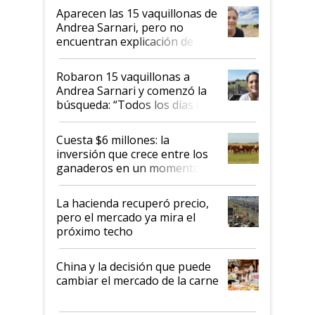
mandato muy claro del gobierno
Aparecen las 15 vaquillonas de
nacional"
Andrea Sarnari, pero no
encuentran explicación de
cómo llegaron allí
Robaron 15 vaquillonas a
Andrea Sarnari y comenzó la
búsqueda: “Todos los días le
toca a algún productor”
Cuesta $6 millones: la
inversión que crece entre los
ganaderos en un momento
histórico para la actividad
La hacienda recuperó precio,
pero el mercado ya mira el
próximo techo
China y la decisión que puede
cambiar el mercado de la carne