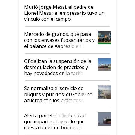
Murió Jorge Messi, el padre de
Lionel Messi: el empresario tuvo un
vínculo con el campo
Mercado de granos, qué pasa
con los envases fitosanitarios y
el balance de Aapresid en La
Posta
Oficializan la suspensión de la
desregulación de prácticos y
hay novedades en la tarifa de
la hidrovía
Se normaliza el servicio de
buques y puertos: el Gobierno
acuerda con los prácticos y
suspende el decreto de
desregulación
Alerta por el conflicto naval
que impacta al agro: lo que
cuesta tener un buque parado
y el peligro de que Argentina