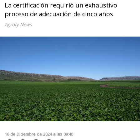
La certificación requirió un exhaustivo
proceso de adecuación de cinco años
Agrofy News
16
de
Diciembre
de
2024
a las
09:40