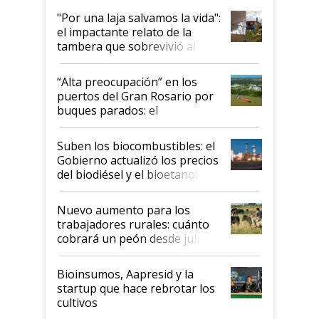
pase a ser "país sucio"
"Por una laja salvamos la vida":
el impactante relato de la
tambera que sobrevivió al
tornado
“Alta preocupación” en los
puertos del Gran Rosario por
buques parados: el
funcionamiento de las
exportadoras en tensión tras
Suben los biocombustibles: el
la medida de fuerza de los
Gobierno actualizó los precios
prácticos
del biodiésel y el bioetanol
Nuevo aumento para los
trabajadores rurales: cuánto
cobrará un peón desde julio
Bioinsumos, Aapresid y la
startup que hace rebrotar los
cultivos