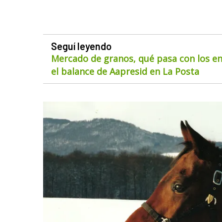
Seguí leyendo
Mercado de granos, qué pasa con los env
el balance de Aapresid en La Posta