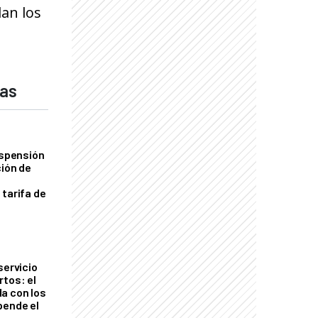
an los
das
uspensión
ción de
 tarifa de
servicio
rtos: el
a con los
pende el