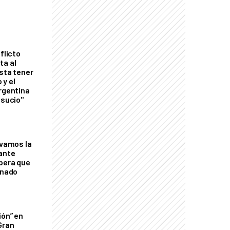
flicto
ta al
esta tener
 y el
Argentina
 sucio"
lvamos la
tante
mbera que
rnado
ión” en
Gran