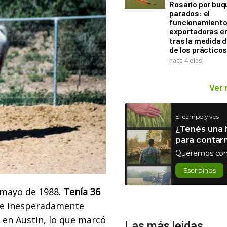
Rosario por bu
parados: el
funcionamiento 
exportadoras e
tras la medida 
de los práctico
hace 4 días
Ver
El campo y vos
¿Tenés una h
para contar
Queremos con
Escribinos
 mayo de 1988.
Tenía 36
a e inesperadamente
 en Austin, lo que marcó
Las más leídas