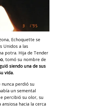
izona, Echoquette se
s Unidos a las
a potra. Hija de Tender
ho
, tomó su nombre de
guió siendo una de sus
u vida.
e nunca perdió su
había un semental
e percibió su olor, su
 ansiosa hacia la cerca