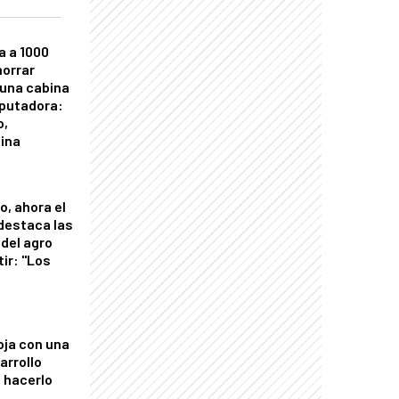
a a 1000
horrar
 una cabina
putadora:
o,
tina
o, ahora el
 destaca las
del agro
tir: "Los
"
oja con una
arrollo
 hacerlo