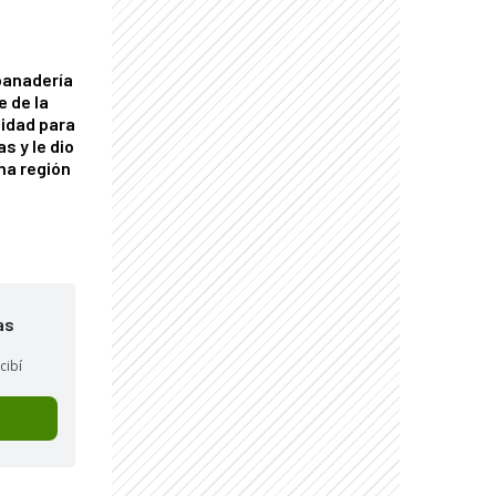
panadería
e de la
idad para
s y le dio
una región
as
cibí