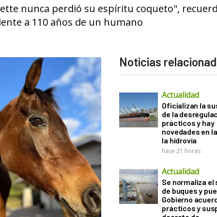
tte nunca perdió su espíritu coqueto", recuerd
valente a 110 años de un humano
Noticias relaciona
Actualidad
Oficializan la s
de la desregula
prácticos y hay
novedades en la
la hidrovía
hace 21 horas
Actualidad
Se normaliza el 
de buques y pue
Gobierno acuerd
prácticos y sus
decreto de