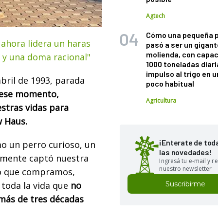
Agtech
Cómo una pequeña 
 ahora lidera un haras
pasó a ser un gigant
molienda, con capac
a y una doma racional"
1000 toneladas diaria
impulso al trigo en 
bril de 1993, parada
poco habitual
ese momento,
Agricultura
stras vidas para
w Haus.
¡Enterate de tod
mo un perro curioso, un
las novedades!
amente captó nuestra
Ingresá tu e-mail y re
nuestro newsletter
llo que compramos,
Suscribirme
toda la vida que
no
más de tres décadas