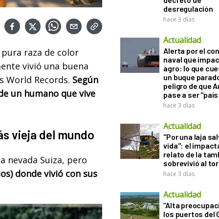
desregulación
hace 3 días
Actualidad
Alerta por el con
pura raza de color
naval que impac
mente vivió una buena
agro: lo que cu
un buque parado
ess World Records.
Según
peligro de que 
a de un humano que vive
pase a ser "país
hace 3 días
Actualidad
ás vieja del mundo
"Por una laja sa
vida": el impac
relato de la ta
la nevada Suiza, pero
sobrevivió al to
os) donde vivió con sus
hace 3 días
Actualidad
“Alta preocupac
los puertos del 