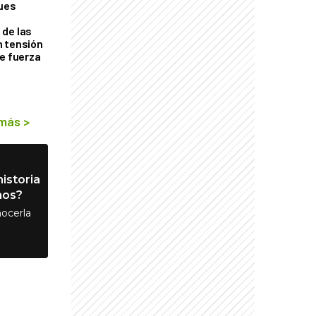
ques
de las
n tensión
de fuerza
s
 más
>
istoria
nos?
ocerla