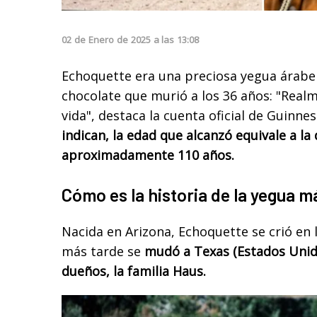
02
de
Enero
de
2025
a las
13:08
Echoquette era una preciosa yegua árabe 
chocolate que murió a los 36 años: "Real
vida", destaca la cuenta oficial de Guinn
indican, la edad que alcanzó equivale a l
aproximadamente 110 años.
Cómo es la historia de la yegua m
Nacida en Arizona, Echoquette se crió en 
más tarde se
mudó a Texas (Estados Unid
dueños, la familia Haus.