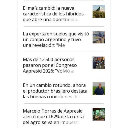
infinitas"
El maíz cambió: la nueva
característica de los híbridos
que abre una oportunidad en
el lote
La experta en suelos que visitó
un campo argentino y tuvo
una revelación: "Me
impresionó mucho"
Más de 12.500 personas
pasaron por el Congreso
Aapresid 2026: "Volvió a
demostrar que hablar del
suelo es hablar de todo el
En un cambio rotundo, ahora
sistema productivo"
el productor brasilero destaca
las buenas condiciones del
agro argentino para invertir:
"Los veo más motivados"
Marcelo Torres de Aapresid
alertó que el 62% de la renta
del agro se va en impuestos:
"No es bueno que en