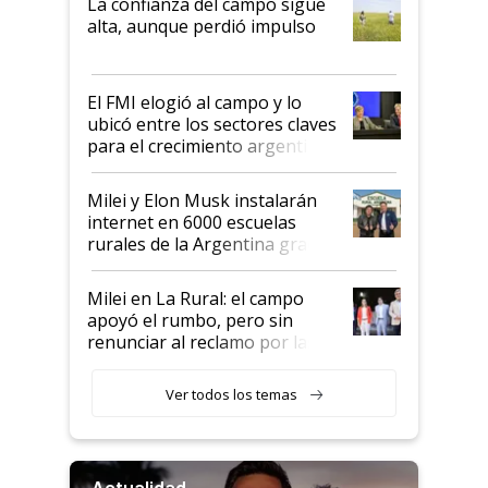
La confianza del campo sigue
Juan Félix Rossetti, el libertario
alta, aunque perdió impulso
que de una dura crisis salió
más fuerte y apuesta al cambio
de Milei
El FMI elogió al campo y lo
ubicó entre los sectores claves
para el crecimiento argentino
Milei y Elon Musk instalarán
internet en 6000 escuelas
rurales de la Argentina gracias
a un acuerdo con Starlink
Milei en La Rural: el campo
apoyó el rumbo, pero sin
renunciar al reclamo por las
retenciones
Ver todos los temas
Actualidad