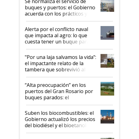
Se normaliza el servicio de
buques y puertos: el Gobierno
acuerda con los prácticos y
suspende el decreto de
desregulación
Alerta por el conflicto naval
que impacta al agro: lo que
cuesta tener un buque parado
y el peligro de que Argentina
pase a ser "país sucio"
"Por una laja salvamos la vida":
el impactante relato de la
tambera que sobrevivió al
tornado
“Alta preocupación” en los
puertos del Gran Rosario por
buques parados: el
funcionamiento de las
exportadoras en tensión tras
Suben los biocombustibles: el
la medida de fuerza de los
Gobierno actualizó los precios
prácticos
del biodiésel y el bioetanol