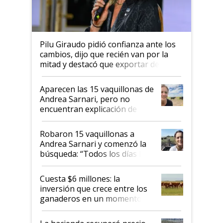
Pilu Giraudo pidió confianza ante los
cambios, dijo que recién van por la
mitad y destacó que exportar dejó de
ser "para unos pocos": "Tenemos un
mandato muy claro del gobierno
Aparecen las 15 vaquillonas de
nacional"
Andrea Sarnari, pero no
encuentran explicación de
cómo llegaron allí
Robaron 15 vaquillonas a
Andrea Sarnari y comenzó la
búsqueda: “Todos los días le
toca a algún productor”
Cuesta $6 millones: la
inversión que crece entre los
ganaderos en un momento
histórico para la actividad