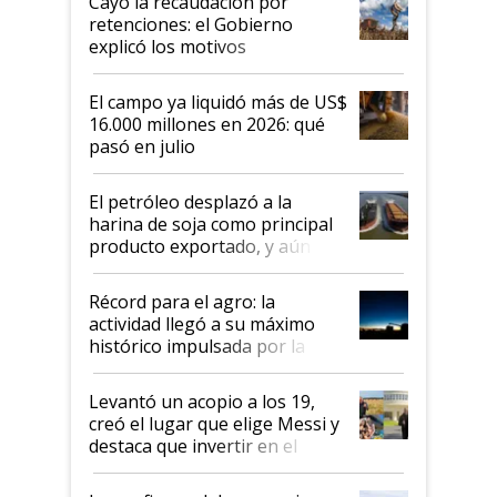
Cayó la recaudación por
retenciones: el Gobierno
explicó los motivos
El campo ya liquidó más de US$
16.000 millones en 2026: qué
pasó en julio
El petróleo desplazó a la
harina de soja como principal
producto exportado, y aún así
el agro aportó casi seis de cada
diez dólares y sostuvo el
Récord para el agro: la
liderazgo en un semestre
actividad llegó a su máximo
récord
histórico impulsada por la
cosecha y las exportaciones
Levantó un acopio a los 19,
creó el lugar que elige Messi y
destaca que invertir en el
kirchnerismo era como "darle
plata a un hijo para droga":