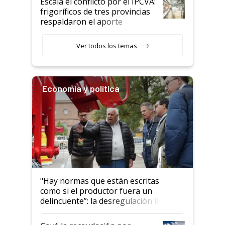
Escala el conflicto por el IPCVA:
animales: "Mientras me
frigoríficos de tres provincias
descalificaban, yo seguí
respaldaron el aporte
haciendo currículum"
obligatorio
Ver todos los temas
Economía y política
"Hay normas que están escritas
como si el productor fuera un
delincuente”: la desregulación llegó
al Congreso Aapresid y hasta se
habló del financiamiento al IPCVA