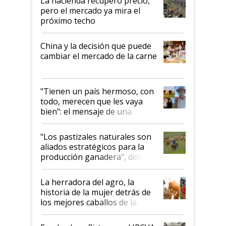
La hacienda recuperó precio,
pero el mercado ya mira el
próximo techo
China y la decisión que puede
cambiar el mercado de la carne
"Tienen un país hermoso, con
todo, merecen que les vaya
bien": el mensaje de una
ganadera uruguaya sobre las
oportunidades que se abren
"Los pastizales naturales son
para el agro en Argentina, con
aliados estratégicos para la
foco en la carne
producción ganadera", destaca
la iniciativa que ya reúne a 46
establecimientos en Argentina
La herradora del agro, la
historia de la mujer detrás de
los mejores caballos de la
Argentina y los mitos que
todavía hacen sufrir a estos