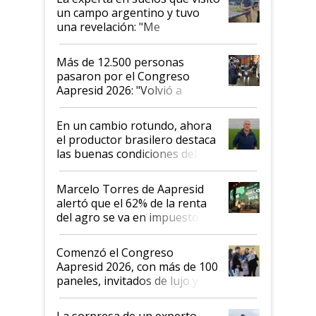
un campo argentino y tuvo
una revelación: "Me
impresionó mucho"
Más de 12.500 personas
pasaron por el Congreso
Aapresid 2026: "Volvió a
demostrar que hablar del
suelo es hablar de todo el
En un cambio rotundo, ahora
sistema productivo"
el productor brasilero destaca
las buenas condiciones del
agro argentino para invertir:
"Los veo más motivados"
Marcelo Torres de Aapresid
alertó que el 62% de la renta
del agro se va en impuestos:
"No es bueno que en
Argentina se sigan discutiendo
Comenzó el Congreso
las mismas cosas de hace 50
Aapresid 2026, con más de 100
años"
paneles, invitados de lujo y
todas las tendencias
La sorpresa de un experto