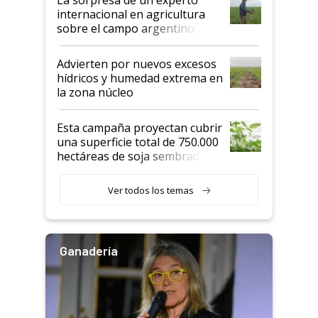
internacional en agricultura
sobre el campo argentino:
"Estoy muy impresionado"
Advierten por nuevos excesos
hídricos y humedad extrema en
la zona núcleo
Esta campaña proyectan cubrir
una superficie total de 750.000
hectáreas de soja sembradas
con una nueva generación de
variedades que marcan un
Ver todos los temas
salto tecnológico en genética y
rendimiento
Ganadería