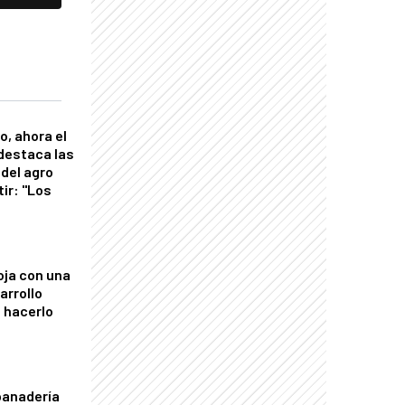
o, ahora el
 destaca las
del agro
tir: "Los
"
oja con una
arrollo
 hacerlo
panadería