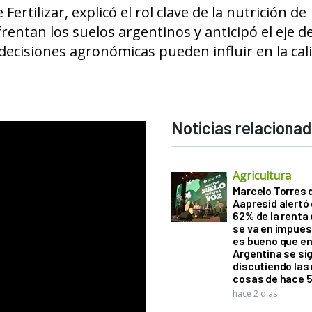
rtilizar, explicó el rol clave de la nutrición de
rentan los suelos argentinos y anticipó el eje de
decisiones agronómicas pueden influir en la cal
Noticias relaciona
Agricultura
Marcelo Torres 
Aapresid alertó 
62% de la renta 
se va en impues
es bueno que e
Argentina se si
discutiendo la
cosas de hace 
hace 2 días