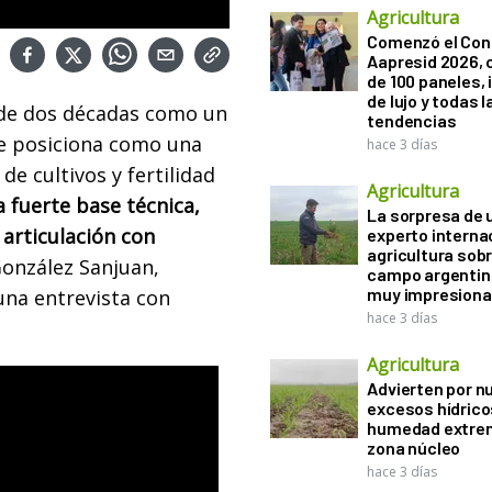
Agricultura
Comenzó el Con
Aapresid 2026,
de 100 paneles, 
de lujo y todas l
de dos décadas como un
tendencias
se posiciona como una
hace 3 días
de cultivos y fertilidad
Agricultura
fuerte base técnica,
La sorpresa de 
 articulación con
experto interna
agricultura sobr
González Sanjuan,
campo argentin
muy impresiona
 una entrevista con
hace 3 días
Agricultura
Advierten por n
excesos hídrico
humedad extrem
zona núcleo
hace 3 días