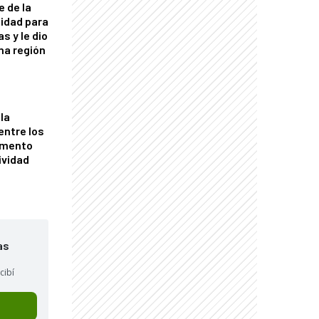
e de la
idad para
s y le dio
una región
la
entre los
omento
ividad
as
cibí