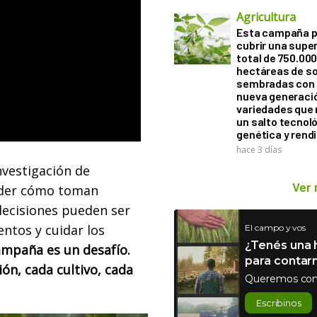
Agricultura
Esta campaña 
cubrir una super
total de 750.00
hectáreas de so
sembradas con
nueva generaci
variedades que
un salto tecnol
genética y rend
hace 3 días
nvestigación de
Ver
nder cómo toman
decisiones pueden ser
ntos y cuidar los
El campo y vos
¿Tenés una h
campaña es un desafío.
para contar
ón, cada cultivo, cada
Queremos con
Escribinos