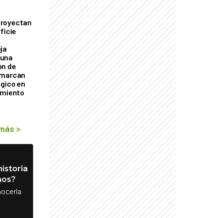
proyectan
ficie
0
ja
 una
ón de
 marcan
ógico en
imiento
 más
>
istoria
nos?
ocerla