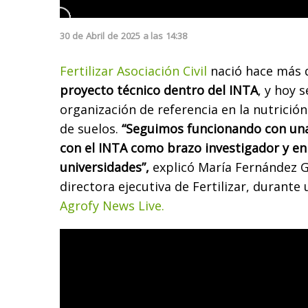
30
de
Abril
de
2025
a las
14:38
Fertilizar Asociación Civil
nació hace más 
proyecto técnico dentro del INTA
, y hoy 
organización de referencia en la nutrición 
de suelos.
“Seguimos funcionando con una 
con el INTA como brazo investigador y en
universidades”,
explicó María Fernández 
directora ejecutiva de Fertilizar, durante
Agrofy News Live.