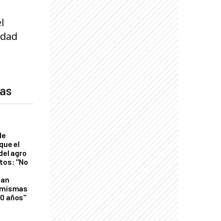
l
idad
das
de
que el
del agro
tos: "No
n
gan
s mismas
50 años"