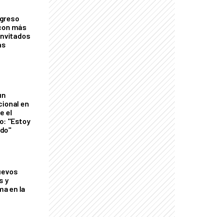
greso
 con más
invitados
as
un
cional en
e el
o: "Estoy
do"
uevos
s y
a en la