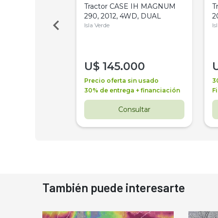
a Metalfor 7040,
Tractor CASE IH MAGNUM
T
Bot 32 Mts
290, 2012, 4WD, DUAL
2
Isla Verde
Is
000
U$
145.000
a + financiación
Precio oferta sin usado
3
 4 años
30% de entrega + financiación
F
nsultar
Consultar
También puede interesarte