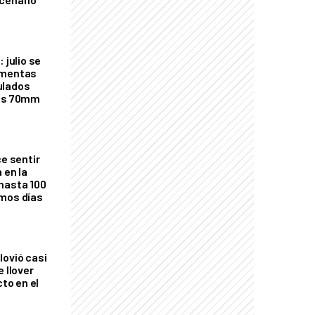
 julio se
rmentas
ulados
los 70mm
ce sentir
 en la
hasta 100
imos días
lovió casi
e llover
cto en el