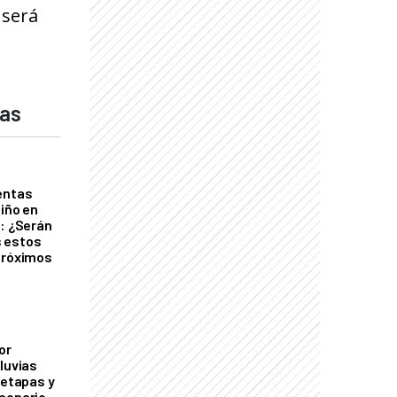
 será
das
entas
Niño en
o: ¿Serán
 estos
próximos
or
luvias
 etapas y
cenario