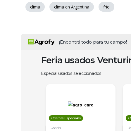
clima
clima en Argentina
frio
¡Encontrá todo para tu campo!
Feria usados Ventur
Especial usados seleccionados
les
Ofertas Especiales
O
Usado
U