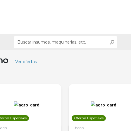
ino
Ver ofertas
fertas Especiales
Ofertas Especiales
sado
Usado