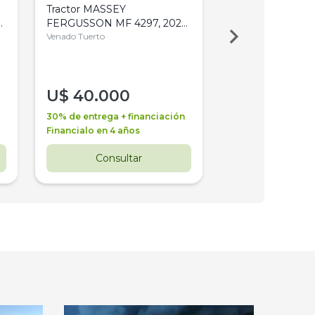
Tractor MASSEY
Tractor AGCO ALL
,
FERGUSSON MF 4297, 2020,
2003, 4WD, PA
4WD, PATON
Venado Tuerto
Venado Tuerto
U$
40.000
U$
30.000
30% de entrega + financiación
30% de entrega + 
Financialo en 4 años
Financialo en 3 a
Consultar
Consul