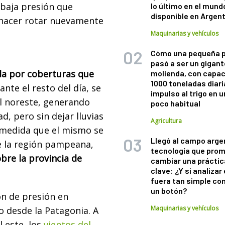
a baja presión que
lo último en el mund
disponible en Argen
 hacer rotar nuevamente
Maquinarias y vehículos
Cómo una pequeña 
pasó a ser un gigant
da por coberturas que
molienda, con capac
1000 toneladas diaria
nte el resto del día, se
impulso al trigo en 
el noreste, generando
poco habitual
, pero sin dejar lluvias
Agricultura
A medida que el mismo se
Llegó al campo arge
e la región pampeana,
tecnología que pro
bre la provincia de
cambiar una práctic
clave: ¿Y si analizar 
fuera tan simple co
un botón?
n de presión en
Maquinarias y vehículos
o desde la Patagonia. A
l este, los
vientos del