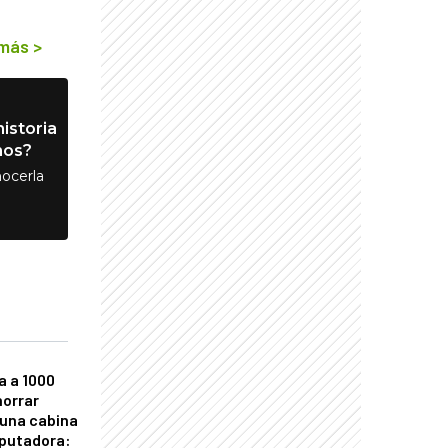
 más
>
istoria
nos?
ocerla
a a 1000
horrar
 una cabina
putadora: