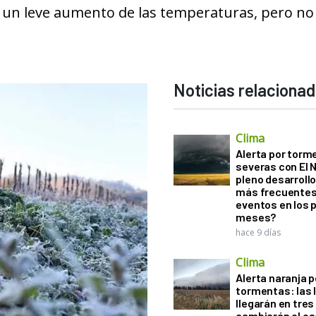
 un leve aumento de las temperaturas, pero no
Noticias relaciona
Clima
Alerta por torm
severas con El 
pleno desarroll
más frecuentes
eventos en los 
meses?
hace 9 días
Clima
Alerta naranja p
tormentas: las l
llegarán en tres
cambiarán el es