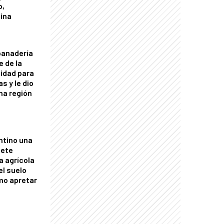
o,
tina
panadería
e de la
idad para
s y le dio
una región
ntino una
mete
a agrícola
el suelo
mo apretar