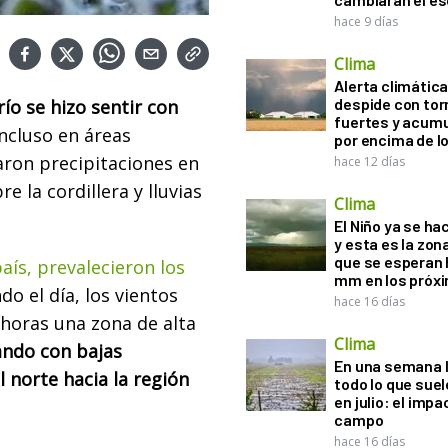
hace 9 días
Clima
Alerta climática:
despide con to
río se hizo sentir con
fuertes y acum
incluso en áreas
por encima de 
varon precipitaciones en
hace 12 días
e la cordillera y lluvias
Clima
El Niño ya se ha
y esta es la zona
que se esperan 
aís, prevalecieron los
mm en los próx
o el día, los vientos
hace 16 días
 horas una zona de alta
Clima
ando con bajas
En una semana l
l norte hacia la región
todo lo que suel
en julio: el impa
campo
hace 16 días