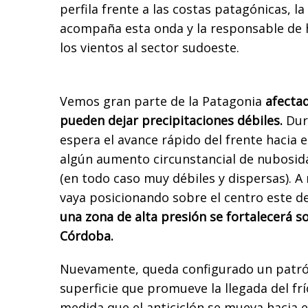
perfila frente a las costas patagónicas, l
acompaña esta onda y la responsable de
los vientos al sector sudoeste.
Vemos gran parte de la Patagonia
afecta
pueden dejar precipitaciones débiles.
Dura
espera el avance rápido del frente hacia 
algún aumento circunstancial de nubosidad
(en todo caso muy débiles y dispersas). 
vaya posicionando sobre el centro este d
una zona de alta presión se fortalecerá so
Córdoba.
Nuevamente, queda configurado un patró
superficie que promueve la llegada del frí
medida que el anticiclón se mueva hacia e