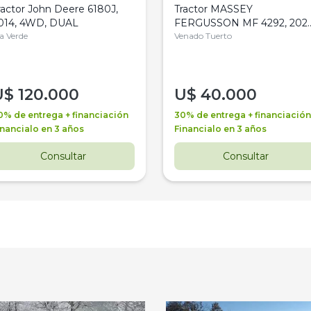
ractor John Deere 6180J,
Tractor MASSEY
014, 4WD, DUAL
FERGUSSON MF 4292, 2020
la Verde
4WD, PATON
Venado Tuerto
U$
120.000
U$
40.000
0% de entrega + financiación
30% de entrega + financiación
inancialo en 3 años
Financialo en 3 años
Consultar
Consultar