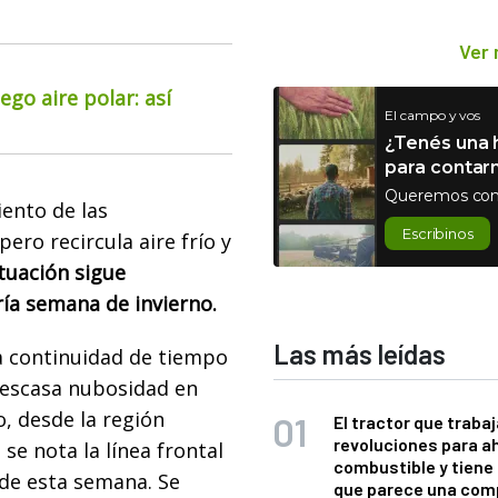
Ver
go aire polar: así
El campo y vos
¿Tenés una h
para contar
Queremos con
iento de las
Escribinos
ro recircula aire frío y
ituación sigue
ría semana de invierno.
Las más leídas
a continuidad de tiempo
y escasa nubosidad en
o, desde la región
El tractor que trabaj
revoluciones para a
se nota la línea frontal
combustible y tiene
 de esta semana. Se
que parece una com