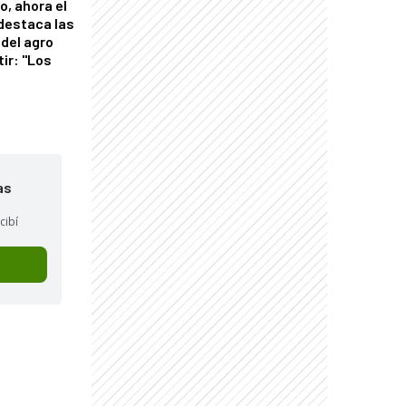
o, ahora el
 destaca las
del agro
tir: "Los
"
as
cibí