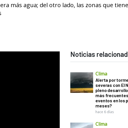
ra más agua; del otro lado, las zonas que tien
s
Noticias relaciona
Clima
Alerta por torm
severas con El 
pleno desarroll
más frecuentes
eventos en los 
meses?
hace 6 días
Clima