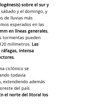
logénesis) sobre el sur y
 sábado y el domingo, y
os de lluvias más
ximos esperados en las
 mm en líneas generales
,
as tormentas pueden
120 milímetros.
Las
ráfagas, intensa
ectores.
ema ciclónico se
jando todavía
ia, extendiendo además
oreste del país
En el norte del litoral los