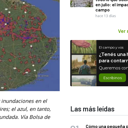
en julio: el impa
campo
hace 13 días
Ver
El campo y vos
¿Tenés una h
para contar
Queremos con
Escribinos
r inundaciones en el
Las más leídas
es; el azul, en tanto,
undada. Vía Bolsa de
Cómo una pequeña 