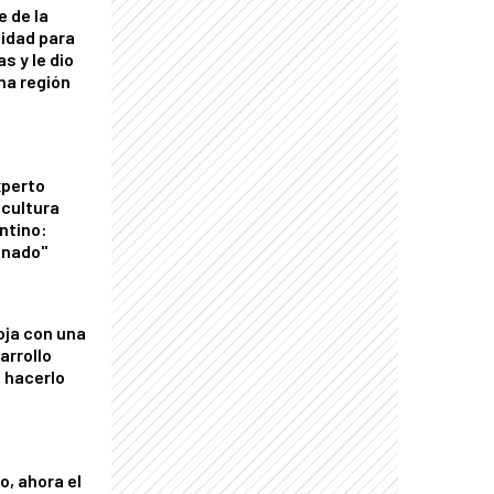
e de la
idad para
s y le dio
una región
xperto
icultura
ntino:
onado"
oja con una
arrollo
 hacerlo
o, ahora el