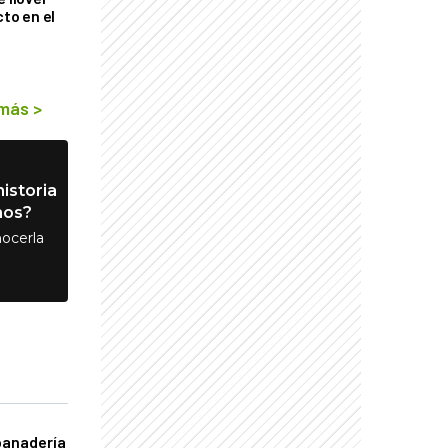
cto en el
 más
>
istoria
nos?
ocerla
panadería