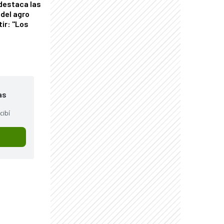
 destaca las
del agro
tir: "Los
"
as
cibí