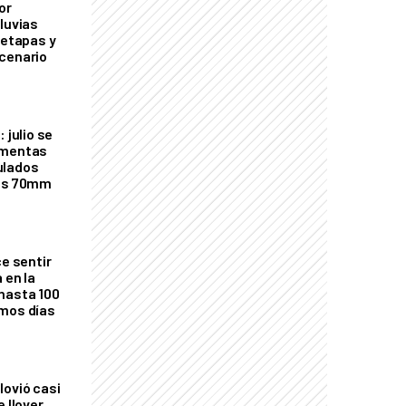
or
luvias
 etapas y
cenario
 julio se
rmentas
ulados
los 70mm
ce sentir
 en la
hasta 100
imos días
lovió casi
e llover