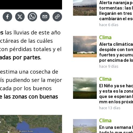
Alerta naranja p
tormentas: las l
llegarán en tres
cambiarán el es
hace 6 días
es
las lluvias de este año
Clima
táreas de las cuáles
Alerta climática:
n pérdidas totales y el
despide con to
fuertes y acum
adas por partes.
por encima de 
hace 9 días
 estima una cosecha de
Clima
aís pudiendo ser la mejor
El Niño ya se ha
icada por los buenos
y esta es la zona
 de las zonas con buenas
que se esperan 
mm en los próx
hace 13 días
Clima
En una semana l
todo lo que suel