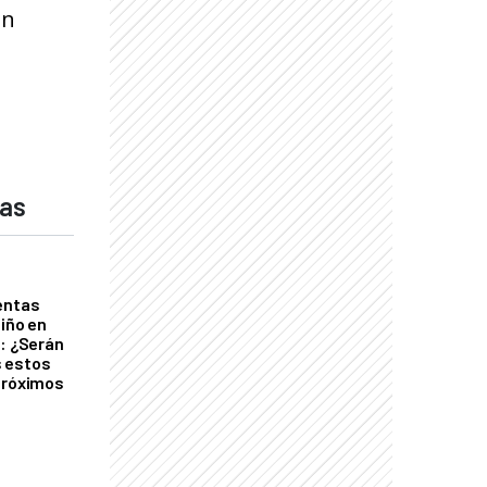
en
das
entas
Niño en
o: ¿Serán
 estos
próximos