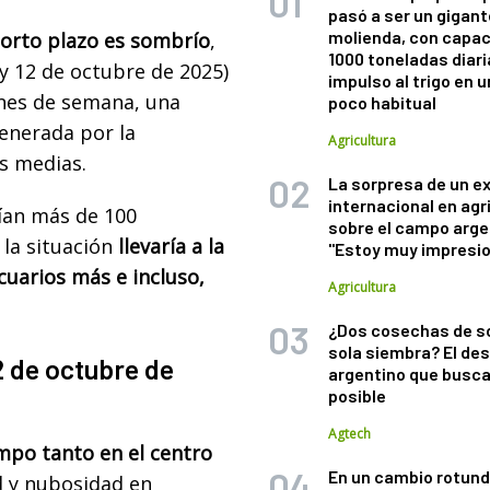
pasó a ser un gigant
molienda, con capac
orto plazo es sombrío
,
1000 toneladas diaria
y 12 de octubre de 2025)
impulso al trigo en 
fines de semana, una
poco habitual
enerada por la
Agricultura
s medias.
La sorpresa de un e
internacional en agr
ían más de 100
sobre el campo arge
 la situación
llevaría a la
"Estoy muy impresi
uarios más e incluso,
Agricultura
¿Dos cosechas de s
sola siembra? El des
12 de octubre de
argentino que busca
posible
Agtech
mpo tanto en el centro
En un cambio rotund
 y nubosidad en