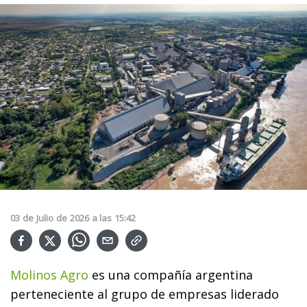
03
de
Julio
de
2026
a las
15:42
Molinos Agro
es una compañía argentina
perteneciente al grupo de empresas liderado