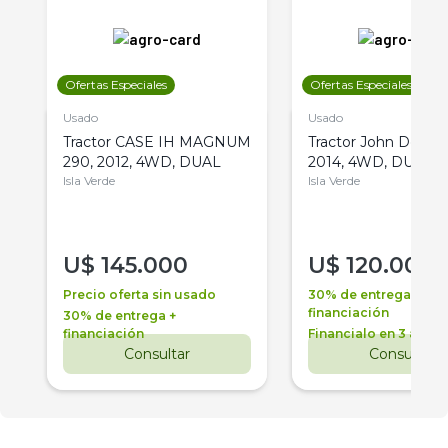
Ofertas Especiales
Ofertas Especiales
Usado
Usado
Tractor CASE IH MAGNUM
Tractor John Deere 
290, 2012, 4WD, DUAL
2014, 4WD, DUAL
Isla Verde
Isla Verde
U$
145.000
U$
120.000
Precio oferta sin usado
30% de entrega +
financiación
30% de entrega +
financiación
Financialo en 3 años
Consultar
Consultar