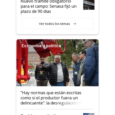
Nuevo trámite obligatorio
para el campo: Senasa fijó un
plazo de 90 días
Ver todos los temas
Economía y política
"Hay normas que están escritas
como si el productor fuera un
delincuente”: la desregulación llegó
al Congreso Aapresid y hasta se
habló del financiamiento al IPCVA