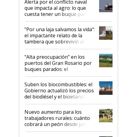
Alerta por el conflicto naval
que impacta al agro: lo que
cuesta tener un buque parado
y el peligro de que Argentina
pase a ser "país sucio"
"Por una laja salvamos la vida":
el impactante relato de la
tambera que sobrevivió al
tornado
“Alta preocupación” en los
puertos del Gran Rosario por
buques parados: el
funcionamiento de las
exportadoras en tensión tras
Suben los biocombustibles: el
la medida de fuerza de los
Gobierno actualizó los precios
prácticos
del biodiésel y el bioetanol
Nuevo aumento para los
trabajadores rurales: cuánto
cobrará un peón desde julio