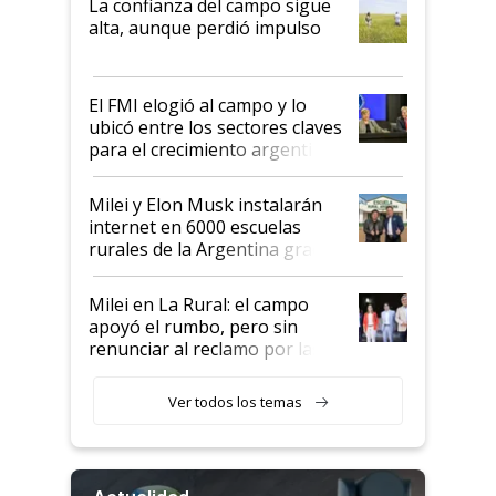
La confianza del campo sigue
Juan Félix Rossetti, el libertario
alta, aunque perdió impulso
que de una dura crisis salió
más fuerte y apuesta al cambio
de Milei
El FMI elogió al campo y lo
ubicó entre los sectores claves
para el crecimiento argentino
Milei y Elon Musk instalarán
internet en 6000 escuelas
rurales de la Argentina gracias
a un acuerdo con Starlink
Milei en La Rural: el campo
apoyó el rumbo, pero sin
renunciar al reclamo por las
retenciones
Ver todos los temas
Actualidad