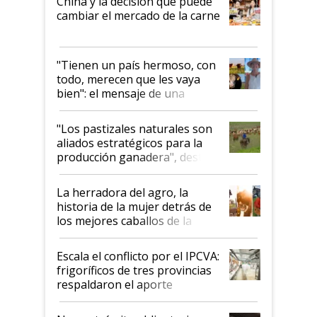
China y la decisión que puede
cambiar el mercado de la carne
"Tienen un país hermoso, con
todo, merecen que les vaya
bien": el mensaje de una
ganadera uruguaya sobre las
oportunidades que se abren
"Los pastizales naturales son
para el agro en Argentina, con
aliados estratégicos para la
foco en la carne
producción ganadera", destaca
la iniciativa que ya reúne a 46
establecimientos en Argentina
La herradora del agro, la
historia de la mujer detrás de
los mejores caballos de la
Argentina y los mitos que
todavía hacen sufrir a estos
Escala el conflicto por el IPCVA:
animales: "Mientras me
frigoríficos de tres provincias
descalificaban, yo seguí
respaldaron el aporte
haciendo currículum"
obligatorio