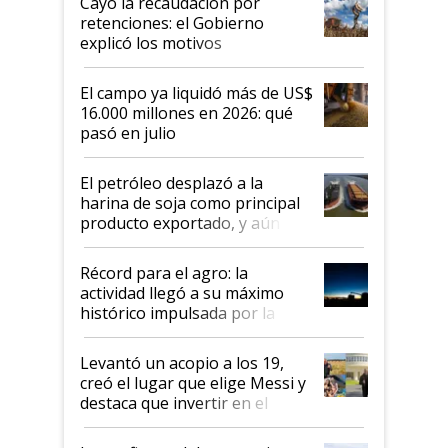
Cayó la recaudación por
retenciones: el Gobierno
explicó los motivos
El campo ya liquidó más de US$
16.000 millones en 2026: qué
pasó en julio
El petróleo desplazó a la
harina de soja como principal
producto exportado, y aún así
el agro aportó casi seis de cada
diez dólares y sostuvo el
Récord para el agro: la
liderazgo en un semestre
actividad llegó a su máximo
récord
histórico impulsada por la
cosecha y las exportaciones
Levantó un acopio a los 19,
creó el lugar que elige Messi y
destaca que invertir en el
kirchnerismo era como "darle
plata a un hijo para droga":