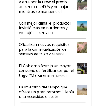
Alerta por la urea: el precio
aumentó un 40 % y no bajan
mientras se mantiene el
conflicto en Medio Oriente
Con mejor clima, el productor
invirtió más en nutrientes y
empujó el mercado
Oficializan nuevos requisitos
para la comercialización de
semillas de trigo y cebada a
granel
El Gobierno festeja un mayor
consumo de fertilizantes por el
trigo: “Marca una renovada
confianza de los productores”
La inversión del campo que
ofrece un gran retorno: "Había
una necesidad en este
segmento"