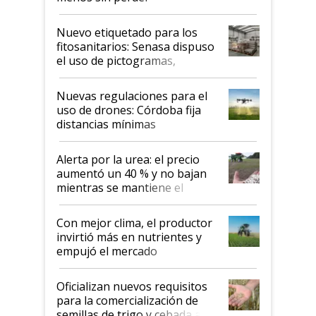
productividad en la campaña
fina
Nuevo etiquetado para los
fitosanitarios: Senasa dispuso
el uso de pictogramas,
palabras de advertencia e
indicaciones
Nuevas regulaciones para el
uso de drones: Córdoba fija
distancias mínimas
Alerta por la urea: el precio
aumentó un 40 % y no bajan
mientras se mantiene el
conflicto en Medio Oriente
Con mejor clima, el productor
invirtió más en nutrientes y
empujó el mercado
Oficializan nuevos requisitos
para la comercialización de
semillas de trigo y cebada a