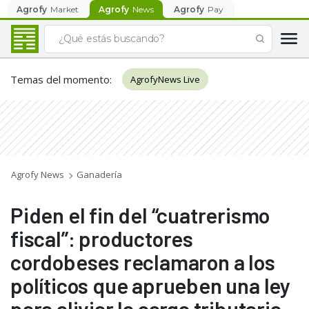
Agrofy
Market
Agrofy
News
Agrofy
Pay
Temas del momento
:
AgrofyNews Live
Agrofy News
Ganadería
Piden el fin del “cuatrerismo
fiscal”: productores
cordobeses reclamaron a los
políticos que aprueben una ley
para aliviar la carga tributaria