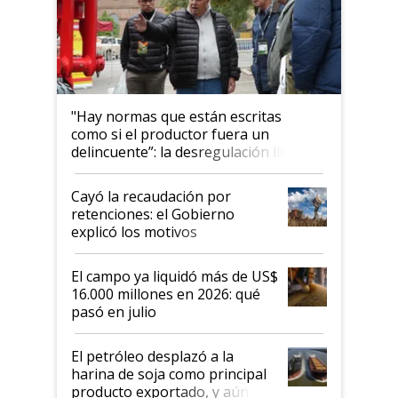
"Hay normas que están escritas
como si el productor fuera un
delincuente”: la desregulación llegó
al Congreso Aapresid y hasta se
habló del financiamiento al IPCVA
Cayó la recaudación por
retenciones: el Gobierno
explicó los motivos
El campo ya liquidó más de US$
16.000 millones en 2026: qué
pasó en julio
El petróleo desplazó a la
harina de soja como principal
producto exportado, y aún así