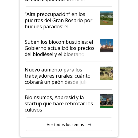
tornado
“Alta preocupación” en los
puertos del Gran Rosario por
buques parados: el
funcionamiento de las
exportadoras en tensión tras
Suben los biocombustibles: el
la medida de fuerza de los
Gobierno actualizó los precios
prácticos
del biodiésel y el bioetanol
Nuevo aumento para los
trabajadores rurales: cuánto
cobrará un peón desde julio
Bioinsumos, Aapresid y la
startup que hace rebrotar los
cultivos
Ver todos los temas