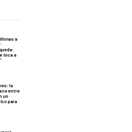
illonas a
y
queda:
le toca a
”
nes: la
rece entre
n un
ico para
cuperó