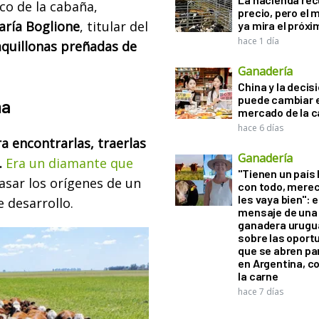
ico de la cabaña,
precio, pero el
aría Boglione
, titular del
ya mira el próx
hace 1 día
aquillonas preñadas de
Ganadería
China y la decis
puede cambiar e
ma
mercado de la c
hace 6 días
a encontrarlas, traerlas
Ganadería
.
Era un diamante que
"Tienen un país
pasar los orígenes de un
con todo, mere
les vaya bien": e
 desarrollo.
mensaje de una
ganadera urugu
sobre las oport
que se abren par
en Argentina, c
la carne
hace 7 días