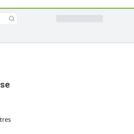
 se
tres