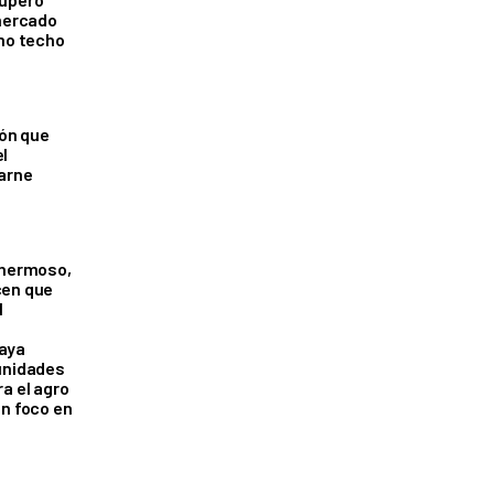
 mercado
imo techo
ión que
l
arne
 hermoso,
cen que
l
aya
unidades
a el agro
on foco en