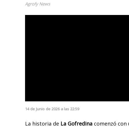
Agrofy News
14
de
Junio
de
2026
a las
22:59
La historia de
La Gofredina
comenzó con u