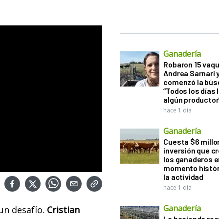
Ganadería
Robaron 15 vaqu
Andrea Sarnari 
comenzó la bús
“Todos los días 
algún productor
hace 1 día
Ganadería
Cuesta $6 millo
inversión que c
los ganaderos e
momento histór
la actividad
hace 1 día
Ganadería
n desafío.
Cristian
La hacienda re