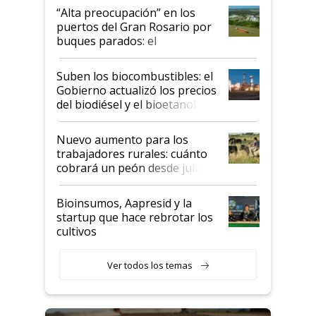
“Alta preocupación” en los
puertos del Gran Rosario por
buques parados: el
funcionamiento de las
exportadoras en tensión tras
Suben los biocombustibles: el
la medida de fuerza de los
Gobierno actualizó los precios
prácticos
del biodiésel y el bioetanol
Nuevo aumento para los
trabajadores rurales: cuánto
cobrará un peón desde julio
Bioinsumos, Aapresid y la
startup que hace rebrotar los
cultivos
Ver todos los temas