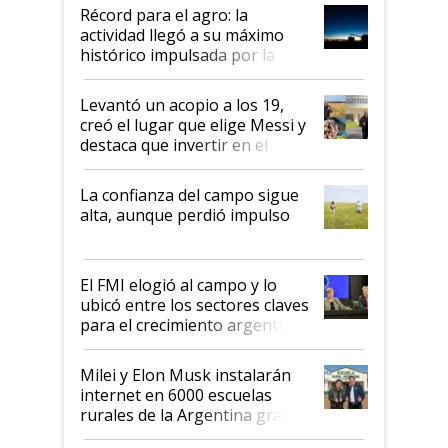
diez dólares y sostuvo el
Récord para el agro: la
liderazgo en un semestre
actividad llegó a su máximo
récord
histórico impulsada por la
cosecha y las exportaciones
Levantó un acopio a los 19,
creó el lugar que elige Messi y
destaca que invertir en el
kirchnerismo era como "darle
plata a un hijo para droga":
La confianza del campo sigue
Juan Félix Rossetti, el libertario
alta, aunque perdió impulso
que de una dura crisis salió
más fuerte y apuesta al cambio
de Milei
El FMI elogió al campo y lo
ubicó entre los sectores claves
para el crecimiento argentino
Milei y Elon Musk instalarán
internet en 6000 escuelas
rurales de la Argentina gracias
a un acuerdo con Starlink