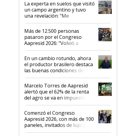
La experta en suelos que visitó
un campo argentino y tuvo
una revelación: "Me
impresionó mucho"
Más de 12.500 personas
pasaron por el Congreso
Aapresid 2026: "Volvió a
demostrar que hablar del
suelo es hablar de todo el
En un cambio rotundo, ahora
sistema productivo"
el productor brasilero destaca
las buenas condiciones del
agro argentino para invertir:
"Los veo más motivados"
Marcelo Torres de Aapresid
alertó que el 62% de la renta
del agro se va en impuestos:
"No es bueno que en
Argentina se sigan discutiendo
Comenzó el Congreso
las mismas cosas de hace 50
Aapresid 2026, con más de 100
años"
paneles, invitados de lujo y
todas las tendencias