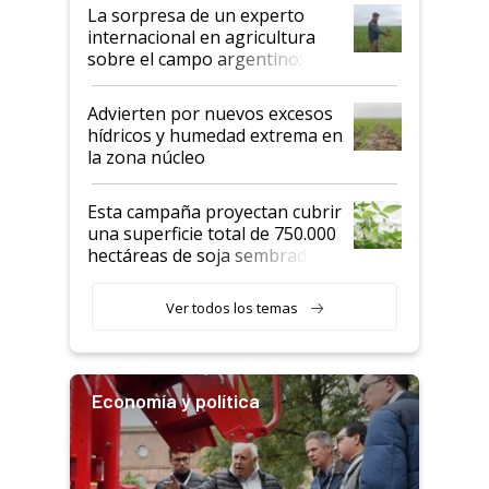
La sorpresa de un experto
internacional en agricultura
sobre el campo argentino:
"Estoy muy impresionado"
Advierten por nuevos excesos
hídricos y humedad extrema en
la zona núcleo
Esta campaña proyectan cubrir
una superficie total de 750.000
hectáreas de soja sembradas
con una nueva generación de
variedades que marcan un
Ver todos los temas
salto tecnológico en genética y
rendimiento
Economía y política