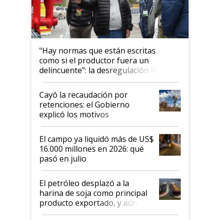
"Hay normas que están escritas
como si el productor fuera un
delincuente”: la desregulación llegó
al Congreso Aapresid y hasta se
habló del financiamiento al IPCVA
Cayó la recaudación por
retenciones: el Gobierno
explicó los motivos
El campo ya liquidó más de US$
16.000 millones en 2026: qué
pasó en julio
El petróleo desplazó a la
harina de soja como principal
producto exportado, y aún así
el agro aportó casi seis de cada