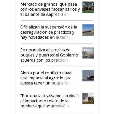
Mercado de granos, qué pasa
con los envases fitosanitarios y
el balance de Aapresid en La
Posta
Oficializan la suspensión de la
desregulación de prácticos y
hay novedades en la tarifa de
la hidrovía
Se normaliza el servicio de
buques y puertos: el Gobierno
acuerda con los prácticos y
suspende el decreto de
desregulación
Alerta por el conflicto naval
que impacta al agro: lo que
cuesta tener un buque parado
y el peligro de que Argentina
pase a ser "país sucio"
"Por una laja salvamos la vida":
el impactante relato de la
tambera que sobrevivió al
tornado