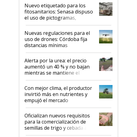
fina
Nuevo etiquetado para los
fitosanitarios: Senasa dispuso
el uso de pictogramas,
palabras de advertencia e
indicaciones
Nuevas regulaciones para el
uso de drones: Córdoba fija
distancias mínimas
Alerta por la urea: el precio
aumentó un 40 % y no bajan
mientras se mantiene el
conflicto en Medio Oriente
Con mejor clima, el productor
invirtió más en nutrientes y
empujó el mercado
Oficializan nuevos requisitos
para la comercialización de
semillas de trigo y cebada a
granel