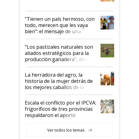
"Tienen un país hermoso, con
todo, merecen que les vaya
bien": el mensaje de una
ganadera uruguaya sobre las
oportunidades que se abren
"Los pastizales naturales son
para el agro en Argentina, con
aliados estratégicos para la
foco en la carne
producción ganadera", destaca
la iniciativa que ya reúne a 46
establecimientos en Argentina
La herradora del agro, la
historia de la mujer detrás de
los mejores caballos de la
Argentina y los mitos que
todavía hacen sufrir a estos
Escala el conflicto por el IPCVA:
animales: "Mientras me
frigoríficos de tres provincias
descalificaban, yo seguí
respaldaron el aporte
haciendo currículum"
obligatorio
Ver todos los temas