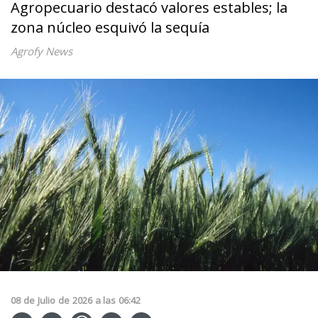
Agropecuario destacó valores estables; la
zona núcleo esquivó la sequía
Agrofy News
08
de
Julio
de
2026
a las
06:42