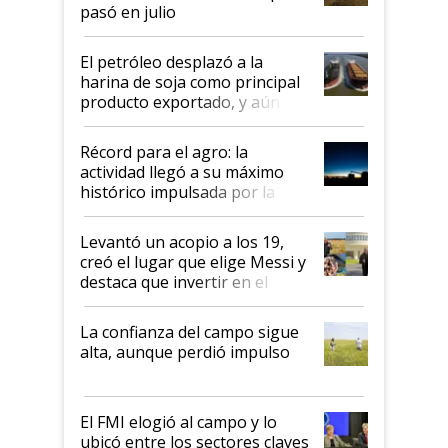
pasó en julio
El petróleo desplazó a la
harina de soja como principal
producto exportado, y aún así
el agro aportó casi seis de cada
diez dólares y sostuvo el
Récord para el agro: la
liderazgo en un semestre
actividad llegó a su máximo
récord
histórico impulsada por la
cosecha y las exportaciones
Levantó un acopio a los 19,
creó el lugar que elige Messi y
destaca que invertir en el
kirchnerismo era como "darle
plata a un hijo para droga":
La confianza del campo sigue
Juan Félix Rossetti, el libertario
alta, aunque perdió impulso
que de una dura crisis salió
más fuerte y apuesta al cambio
de Milei
El FMI elogió al campo y lo
ubicó entre los sectores claves