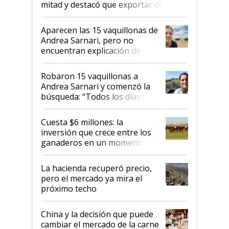
mitad y destacó que exportar dejó de
ser "para unos pocos": "Tenemos un
mandato muy claro del gobierno
Aparecen las 15 vaquillonas de
nacional"
Andrea Sarnari, pero no
encuentran explicación de
cómo llegaron allí
Robaron 15 vaquillonas a
Andrea Sarnari y comenzó la
búsqueda: “Todos los días le
toca a algún productor”
Cuesta $6 millones: la
inversión que crece entre los
ganaderos en un momento
histórico para la actividad
La hacienda recuperó precio,
pero el mercado ya mira el
próximo techo
China y la decisión que puede
cambiar el mercado de la carne