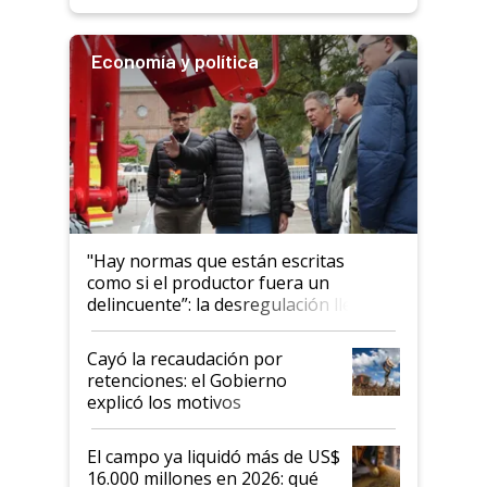
Economía y política
"Hay normas que están escritas
como si el productor fuera un
delincuente”: la desregulación llegó
al Congreso Aapresid y hasta se
habló del financiamiento al IPCVA
Cayó la recaudación por
retenciones: el Gobierno
explicó los motivos
El campo ya liquidó más de US$
16.000 millones en 2026: qué