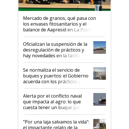
Mercado de granos, qué pasa con
los envases fitosanitarios y el
balance de Aapresid en La Posta
Oficializan la suspensión de la
desregulación de prácticos y
hay novedades en la tarifa de
la hidrovía
Se normaliza el servicio de
buques y puertos: el Gobierno
acuerda con los prácticos y
suspende el decreto de
desregulación
Alerta por el conflicto naval
que impacta al agro: lo que
cuesta tener un buque parado
y el peligro de que Argentina
pase a ser "país sucio"
"Por una laja salvamos la vida":
el impactante relato de la