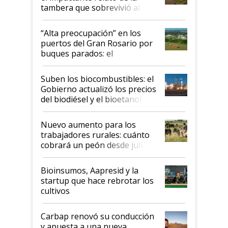
tambera que sobrevivió al
tornado
“Alta preocupación” en los
puertos del Gran Rosario por
buques parados: el
funcionamiento de las
exportadoras en tensión tras
Suben los biocombustibles: el
la medida de fuerza de los
Gobierno actualizó los precios
prácticos
del biodiésel y el bioetanol
Nuevo aumento para los
trabajadores rurales: cuánto
cobrará un peón desde julio
Bioinsumos, Aapresid y la
startup que hace rebrotar los
cultivos
Carbap renovó su conducción
y apuesta a una nueva