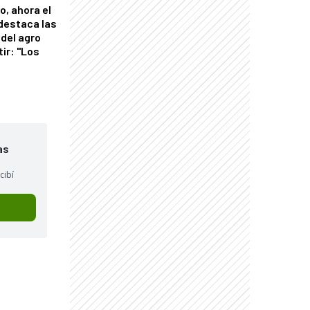
o, ahora el
 destaca las
del agro
tir: "Los
"
as
cibí