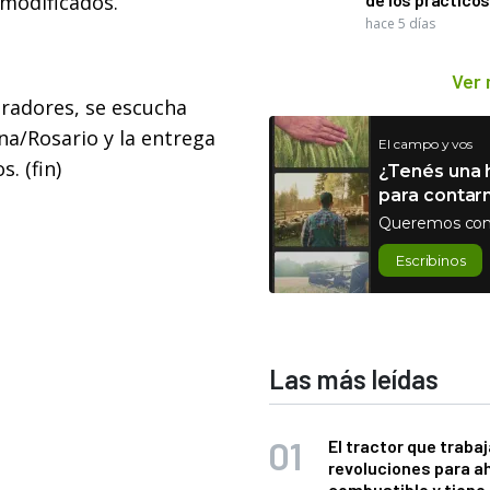
modificados.
hace 5 días
Ver
radores, se escucha
a/Rosario y la entrega
El campo y vos
. (fin)
¿Tenés una h
para contar
Queremos con
Escribinos
Las más leídas
El tractor que trabaj
revoluciones para a
combustible y tiene