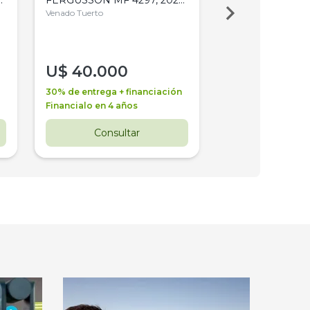
4WD, PATON
Venado Tuerto
Venado Tuerto
U$
40.000
U$
30.000
30% de entrega + financiación
30% de entrega + 
Financialo en 4 años
Financialo en 3 a
Consultar
Consul