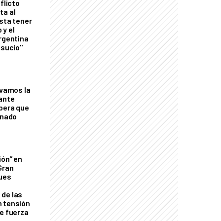
flicto
ta al
esta tener
 y el
Argentina
 sucio"
lvamos la
tante
mbera que
rnado
ión” en
Gran
ques
de las
n tensión
de fuerza
s