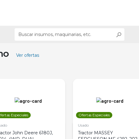
ino
Ver ofertas
fertas Especiales
Ofertas Especiales
sado
Usado
ractor John Deere 6180J,
Tractor MASSEY
014, 4WD, DUAL
FERGUSSON MF 4292, 2020