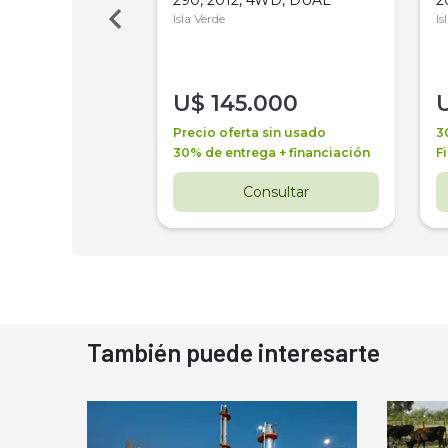
Isla Verde
Is
000
U$
145.000
a + financiación
Precio oferta sin usado
3
 4 años
30% de entrega + financiación
F
nsultar
Consultar
También puede interesarte