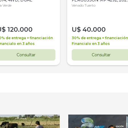
la Verde
4WD, PATON
Venado Tuerto
U$
120.000
U$
40.000
0% de entrega + financiación
30% de entrega + financiación
inancialo en 3 años
Financialo en 3 años
Consultar
Consultar