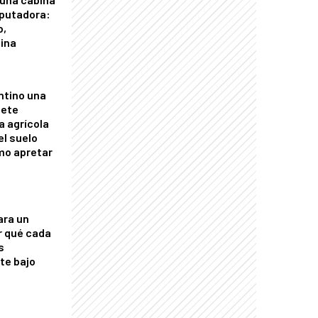
putadora:
o,
tina
ntino una
mete
a agrícola
el suelo
mo apretar
ara un
r qué cada
s
nte bajo