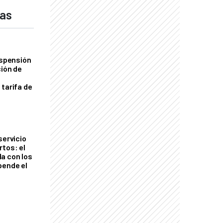
das
uspensión
ción de
 tarifa de
servicio
rtos: el
a con los
pende el