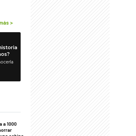
 más
>
istoria
nos?
ocerla
a a 1000
horrar
 una cabina