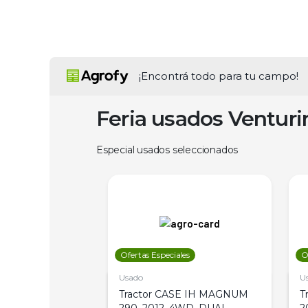
¡Encontrá todo para tu campo!
Feria usados Ventur
Especial usados seleccionados
les
Ofertas Especiales
O
Usado
U
a Metalfor 7040,
Tractor CASE IH MAGNUM
T
Bot 32 Mts
290, 2012, 4WD, DUAL
2