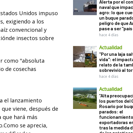
Alerta por el con
naval que impac
 Estados Unidos impuso
agro: lo que cu
un buque parado
s, exigiendo a los
peligro de que 
pase a ser "país
aíz convencional y
hace 4 días
ciónde insectos sobre
Actualidad
"Por una laja sa
vida": el impac
jar como "absoluta
relato de la ta
io de cosechas
sobrevivió al to
hace 4 días
Actualidad
“Alta preocupac
a el lanzamiento
los puertos del 
Rosario por bu
o que viene, después de
parados: el
ía que hará más
funcionamiento 
exportadoras e
vo.Como se aprecia,
tras la medida 
de los práctico