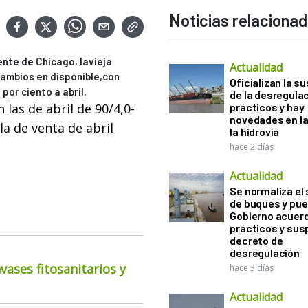
Noticias relaciona
rente de Chicago, lavieja
Actualidad
cambios en disponible,con
Oficializan la s
por ciento a abril.
de la desregula
las de abril de 90/4,0-
prácticos y hay
novedades en la
 la de venta de abril
la hidrovía
hace 2 días
Actualidad
Se normaliza el 
de buques y pue
Gobierno acuerd
prácticos y sus
decreto de
desregulación
ases fitosanitarios y
hace 3 días
Actualidad