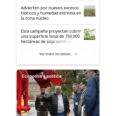
Advierten por nuevos excesos
hídricos y humedad extrema en
la zona núcleo
Esta campaña proyectan cubrir
una superficie total de 750.000
hectáreas de soja sembradas
con una nueva generación de
variedades que marcan un
Ver todos los temas
salto tecnológico en genética y
rendimiento
Economía y política