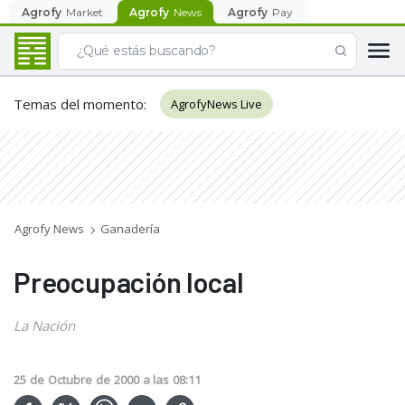
Agrofy
Market
Agrofy
News
Agrofy
Pay
Temas del momento
:
AgrofyNews Live
Agrofy News
Ganadería
Preocupación local
La Nación
25
de
Octubre
de
2000
a las
08:11