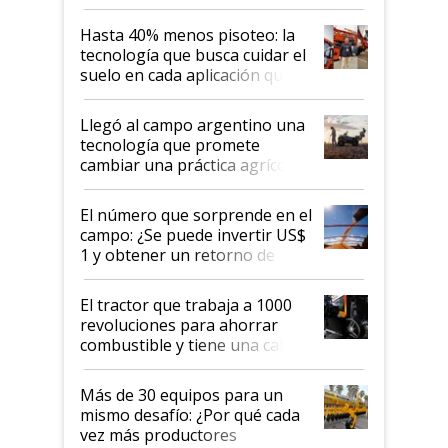
cuánto se vende
Hasta 40% menos pisoteo: la
tecnología que busca cuidar el
suelo en cada aplicación que
llevó Jacto al Congreso
Aapresid 2026
Llegó al campo argentino una
tecnología que promete
cambiar una práctica agrícola
clave: ¿Y si analizar el suelo
fuera tan simple como apretar
El número que sorprende en el
un botón?
campo: ¿Se puede invertir US$
1 y obtener un retorno de
hasta US$ 10 en agricultura?
El tractor que trabaja a 1000
revoluciones para ahorrar
combustible y tiene una cabina
que parece una computadora:
lo último en el mundo,
Más de 30 equipos para un
disponible en Argentina
mismo desafío: ¿Por qué cada
vez más productores