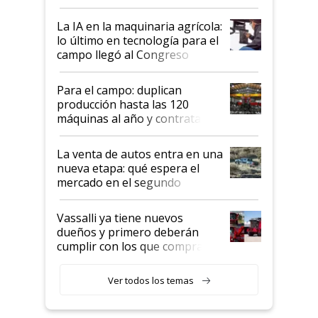
incorporan fertilizante bajo
tierra?
La IA en la maquinaria agrícola:
lo último en tecnología para el
campo llegó al Congreso
Aapresid 2026
Para el campo: duplican
producción hasta las 120
máquinas al año y contratan
especialistas de la industria
automotriz para lograrlo
La venta de autos entra en una
nueva etapa: qué espera el
mercado en el segundo
semestre
Vassalli ya tiene nuevos
dueños y primero deberán
cumplir con los que compraron
cosechadoras y todavía no las
recibieron: quién está detrás
Ver todos los temas
del rescate de la empresa