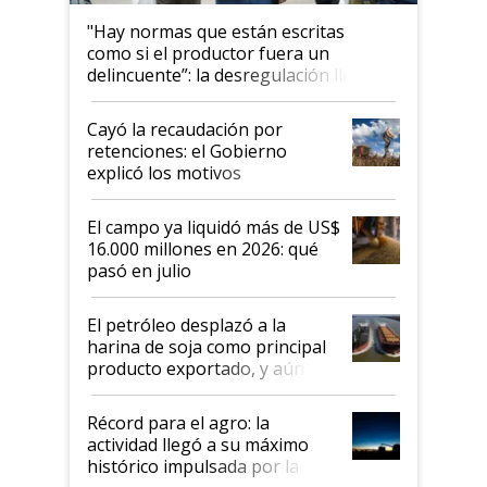
"Hay normas que están escritas
como si el productor fuera un
delincuente”: la desregulación llegó
al Congreso Aapresid y hasta se
habló del financiamiento al IPCVA
Cayó la recaudación por
retenciones: el Gobierno
explicó los motivos
El campo ya liquidó más de US$
16.000 millones en 2026: qué
pasó en julio
El petróleo desplazó a la
harina de soja como principal
producto exportado, y aún así
el agro aportó casi seis de cada
diez dólares y sostuvo el
Récord para el agro: la
liderazgo en un semestre
actividad llegó a su máximo
récord
histórico impulsada por la