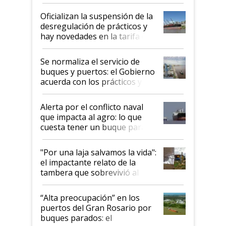
Posta
Oficializan la suspensión de la
desregulación de prácticos y
hay novedades en la tarifa de
la hidrovía
Se normaliza el servicio de
buques y puertos: el Gobierno
acuerda con los prácticos y
suspende el decreto de
desregulación
Alerta por el conflicto naval
que impacta al agro: lo que
cuesta tener un buque parado
y el peligro de que Argentina
pase a ser "país sucio"
"Por una laja salvamos la vida":
el impactante relato de la
tambera que sobrevivió al
tornado
“Alta preocupación” en los
puertos del Gran Rosario por
buques parados: el