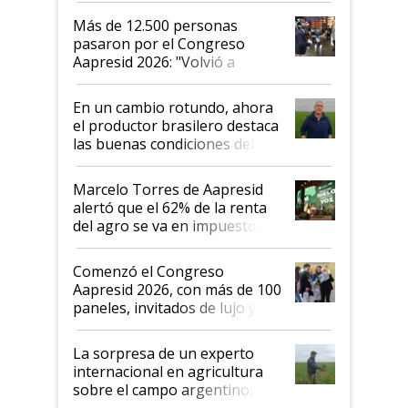
Más de 12.500 personas
pasaron por el Congreso
Aapresid 2026: "Volvió a
demostrar que hablar del
suelo es hablar de todo el
En un cambio rotundo, ahora
sistema productivo"
el productor brasilero destaca
las buenas condiciones del
agro argentino para invertir:
"Los veo más motivados"
Marcelo Torres de Aapresid
alertó que el 62% de la renta
del agro se va en impuestos:
"No es bueno que en
Argentina se sigan discutiendo
Comenzó el Congreso
las mismas cosas de hace 50
Aapresid 2026, con más de 100
años"
paneles, invitados de lujo y
todas las tendencias
La sorpresa de un experto
internacional en agricultura
sobre el campo argentino:
"Estoy muy impresionado"