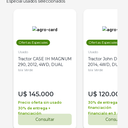
Especial usados seleccionados
Ofertas Especiales
Ofertas Especiales
Usado
Usado
Tractor CASE IH MAGNUM
Tractor John Deere 
290, 2012, 4WD, DUAL
2014, 4WD, DUAL
Isla Verde
Isla Verde
U$
145.000
U$
120.000
Precio oferta sin usado
30% de entrega +
financiación
30% de entrega +
financiación
Financialo en 3 años
Consultar
Consultar