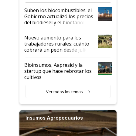
funcionamiento de las
exportadoras en tensión tras
Suben los biocombustibles: el
la medida de fuerza de los
Gobierno actualizó los precios
prácticos
del biodiésel y el bioetanol
Nuevo aumento para los
trabajadores rurales: cuánto
cobrará un peón desde julio
Bioinsumos, Aapresid y la
startup que hace rebrotar los
cultivos
Ver todos los temas
Insumos Agropecuarios