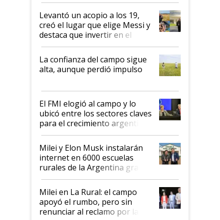
cosecha y las exportaciones
Levantó un acopio a los 19,
creó el lugar que elige Messi y
destaca que invertir en el
kirchnerismo era como "darle
plata a un hijo para droga":
La confianza del campo sigue
Juan Félix Rossetti, el libertario
alta, aunque perdió impulso
que de una dura crisis salió
más fuerte y apuesta al cambio
de Milei
El FMI elogió al campo y lo
ubicó entre los sectores claves
para el crecimiento argentino
Milei y Elon Musk instalarán
internet en 6000 escuelas
rurales de la Argentina gracias
a un acuerdo con Starlink
Milei en La Rural: el campo
apoyó el rumbo, pero sin
renunciar al reclamo por las