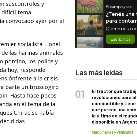
n suscontroles y
El campo y vos
 difícil tema
¿Tenés una h
a convocado ayer por el
para contar
Queremos con
Escribinos
emier socialista Lionel
 de las harinas animales
 porcino, los pollos y
ada hoy, responde
Las más leídas
nsiónfrente a la crisis
ra parte un bruscogiro
El tractor que trabaj
spin. Hasta hace pocos
revoluciones para a
anda en el tema de la
combustible y tiene
que parece una com
cques Chirac se había
lo último en el mund
decididas.
disponible en Argen
Maquinarias y vehículos