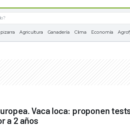
 pizarra
Agricultura
Ganadería
Clima
Economía
Agrof
uropea. Vaca loca: proponen test
r a 2 años