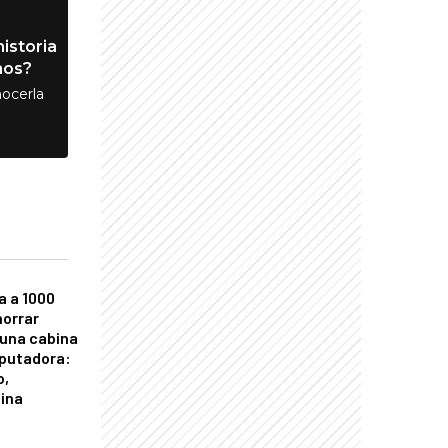
istoria
nos?
ocerla
a a 1000
horrar
 una cabina
putadora:
o,
tina