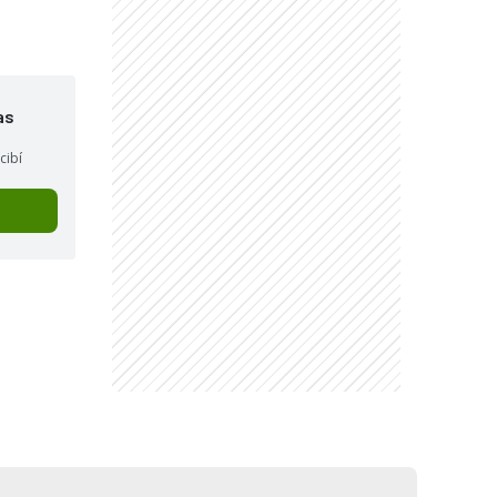
as
cibí