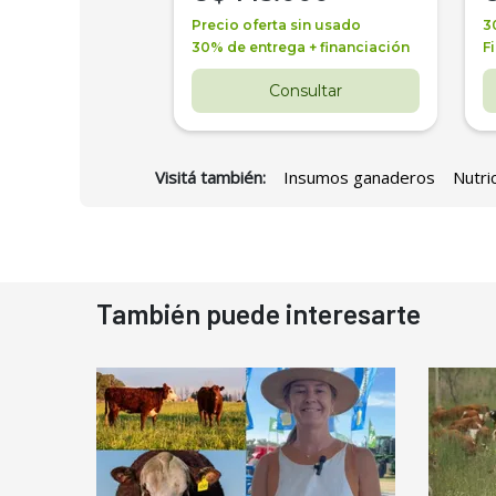
a + financiación
Precio oferta sin usado
3
 4 años
30% de entrega + financiación
F
nsultar
Consultar
Visitá también:
Insumos ganaderos
Nutri
También puede interesarte