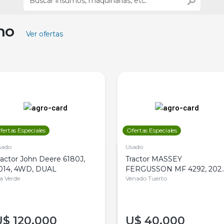
ino
Ver ofertas
fertas Especiales
Ofertas Especiales
sado
Usado
ractor John Deere 6180J,
Tractor MASSEY
014, 4WD, DUAL
FERGUSSON MF 4292, 2020
la Verde
4WD, PATON
Venado Tuerto
U$
120.000
U$
40.000