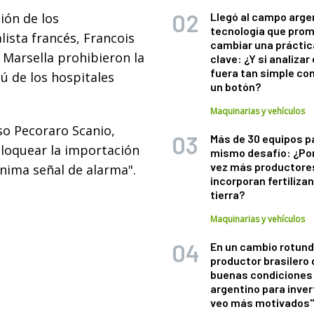
ión de los
Llegó al campo arge
tecnología que pro
alista francés, Francois
cambiar una práctic
 Marsella prohibieron la
clave: ¿Y si analizar 
fuera tan simple co
ú de los hospitales
un botón?
Maquinarias y vehículos
nso Pecoraro Scanio,
Más de 30 equipos p
bloquear la importación
mismo desafío: ¿Po
vez más productore
ínima señal de alarma".
incorporan fertiliza
tierra?
Maquinarias y vehículos
En un cambio rotund
productor brasilero
buenas condiciones 
argentino para inver
veo más motivados