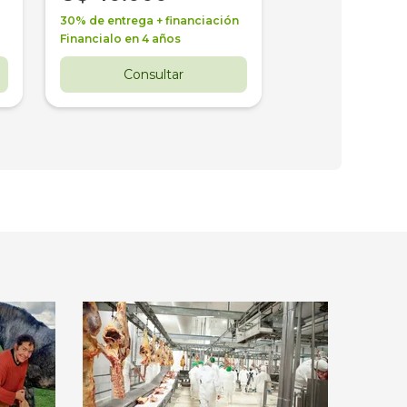
30% de entrega + financiación
30% de entrega + 
Financialo en 4 años
Financialo en 3 a
Consultar
Consul