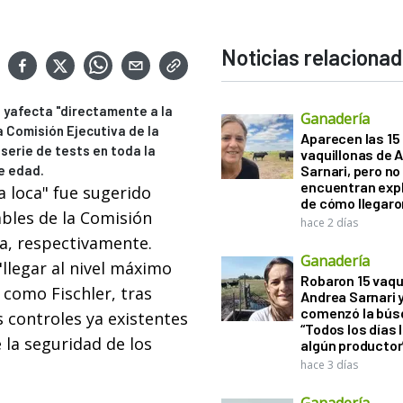
Noticias relaciona
" yafecta "directamente a la
Ganadería
a Comisión Ejecutiva de la
Aparecen las 15
serie de tests en toda la
vaquillonas de 
e edad.
Sarnari, pero no
encuentran exp
a loca" fue sugerido
de cómo llegaron
ables de la Comisión
hace 2 días
ra, respectivamente.
Ganadería
 "llegar al nivel máximo
Robaron 15 vaqu
 como Fischler, tras
Andrea Sarnari 
comenzó la bús
 controles ya existentes
“Todos los días 
 la seguridad de los
algún productor
hace 3 días