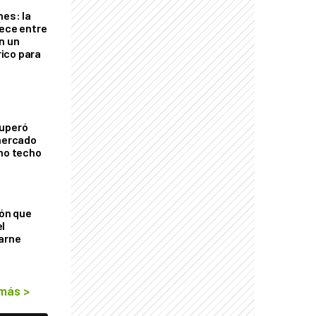
nes: la
rece entre
n un
ico para
cuperó
 mercado
imo techo
ión que
l
arne
 más
>