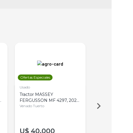
Ofertas Especiales
Ofertas Especiales
Usado
Usado
Tractor MASSEY
Tractor AGCO ALL
,
FERGUSSON MF 4297, 2020,
2003, 4WD, PA
4WD, PATON
Venado Tuerto
Venado Tuerto
U$
40.000
U$
30.000