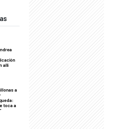
das
Andrea
licación
 allí
illonas a
y
queda:
le toca a
”