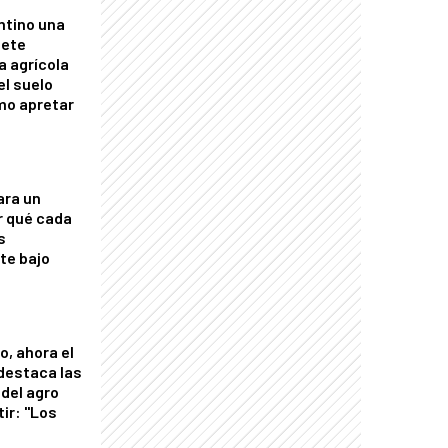
ntino una
mete
a agrícola
el suelo
mo apretar
ara un
r qué cada
s
nte bajo
o, ahora el
 destaca las
del agro
tir: "Los
"