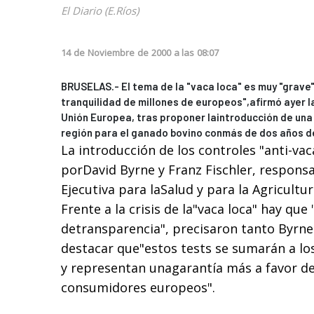
El Diario (E.Ríos)
14
de
Noviembre
de
2000
a las
08:07
BRUSELAS.- El tema de la "vaca loca" es muy "grave
tranquilidad de millones de europeos",afirmó ayer l
Unión Europea, tras proponer laintroducción de una 
región para el ganado bovino conmás de dos años d
La introducción de los controles "anti-vac
porDavid Byrne y Franz Fischler, respons
Ejecutiva para laSalud y para la Agricultu
Frente a la crisis de la"vaca loca" hay que
detransparencia", precisaron tanto Byrne
destacar que"estos tests se sumarán a los
y representan unagarantía más a favor de
consumidores europeos".