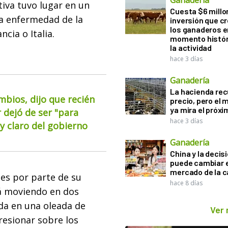
Ganadería
tiva tuvo lugar en un
Cuesta $6 millo
la enfermedad de la
inversión que c
los ganaderos e
cia o Italia.
momento histór
la actividad
hace 3 días
Ganadería
La hacienda re
mbios, dijo que recién
precio, pero el
ya mira el próx
 dejó de ser "para
hace 3 días
 claro del gobierno
Ganadería
China y la decis
puede cambiar e
mercado de la c
les por parte de su
hace 8 días
tá moviendo en dos
ada en una oleada de
Ver
presionar sobre los