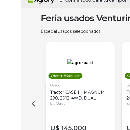
¡Encontrá todo para tu campo!
Feria usados Ventur
Especial usados seleccionados
les
Ofertas Especiales
O
Usado
U
a Metalfor 7040,
Tractor CASE IH MAGNUM
T
Bot 32 Mts
290, 2012, 4WD, DUAL
2
Isla Verde
Is
000
U$
145.000