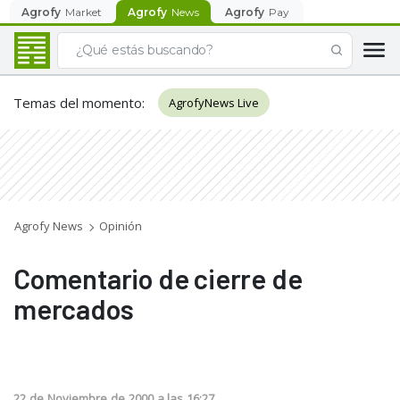
Agrofy
Market
Agrofy
News
Agrofy
Pay
Temas del momento
:
AgrofyNews Live
Agrofy News
Opinión
Comentario de cierre de
mercados
22
de
Noviembre
de
2000
a las
16:27