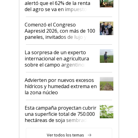
alertó que el 62% de la renta
del agro se va en impuestos:
"No es bueno que en
Argentina se sigan discutiendo
Comenzó el Congreso
las mismas cosas de hace 50
Aapresid 2026, con más de 100
años"
paneles, invitados de lujo y
todas las tendencias
La sorpresa de un experto
internacional en agricultura
sobre el campo argentino:
"Estoy muy impresionado"
Advierten por nuevos excesos
hídricos y humedad extrema en
la zona núcleo
Esta campaña proyectan cubrir
una superficie total de 750.000
hectáreas de soja sembradas
con una nueva generación de
variedades que marcan un
Ver todos los temas