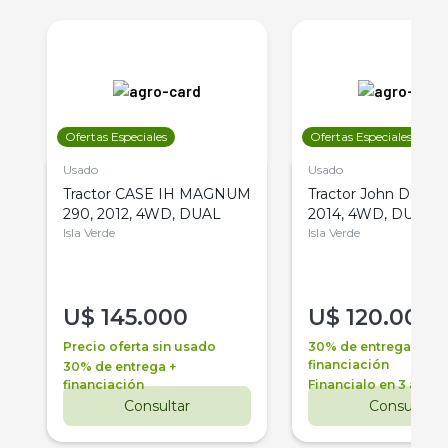
Ofertas Especiales
Ofertas Especiales
Usado
Usado
Tractor CASE IH MAGNUM
Tractor John Deere 
290, 2012, 4WD, DUAL
2014, 4WD, DUAL
Isla Verde
Isla Verde
U$
145.000
U$
120.000
Precio oferta sin usado
30% de entrega +
financiación
30% de entrega +
financiación
Financialo en 3 años
Consultar
Consultar