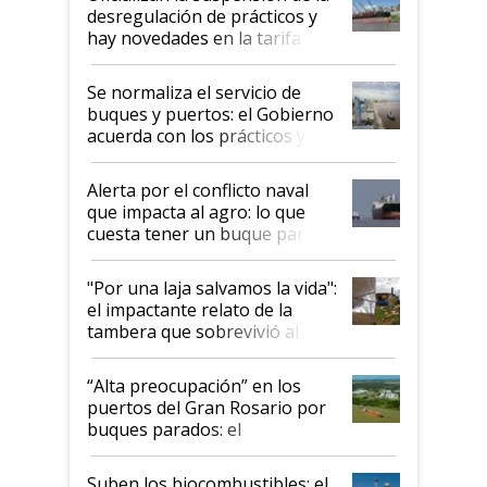
desregulación de prácticos y
hay novedades en la tarifa de
la hidrovía
Se normaliza el servicio de
buques y puertos: el Gobierno
acuerda con los prácticos y
suspende el decreto de
desregulación
Alerta por el conflicto naval
que impacta al agro: lo que
cuesta tener un buque parado
y el peligro de que Argentina
pase a ser "país sucio"
"Por una laja salvamos la vida":
el impactante relato de la
tambera que sobrevivió al
tornado
“Alta preocupación” en los
puertos del Gran Rosario por
buques parados: el
funcionamiento de las
exportadoras en tensión tras
Suben los biocombustibles: el