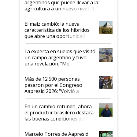
argentinos que puede llevar a la
agricultura a un nuevo nivel: "Las
posibilidades de crecimiento son
infinitas"
El maíz cambió: la nueva
característica de los híbridos
que abre una oportunidad en
el lote
La experta en suelos que visitó
un campo argentino y tuvo
una revelación: "Me
impresionó mucho"
Más de 12.500 personas
pasaron por el Congreso
Aapresid 2026: "Volvió a
demostrar que hablar del
suelo es hablar de todo el
En un cambio rotundo, ahora
sistema productivo"
el productor brasilero destaca
las buenas condiciones del
agro argentino para invertir:
"Los veo más motivados"
Marcelo Torres de Aapresid