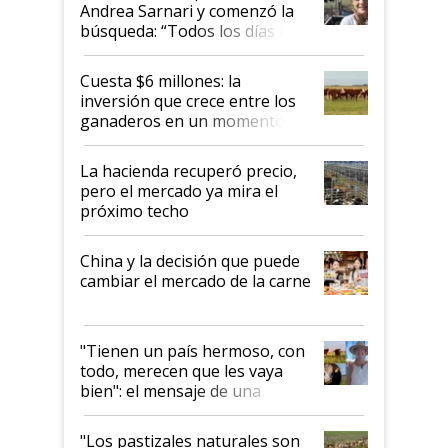
Andrea Sarnari y comenzó la
búsqueda: “Todos los días le
toca a algún productor”
Cuesta $6 millones: la
inversión que crece entre los
ganaderos en un momento
histórico para la actividad
La hacienda recuperó precio,
pero el mercado ya mira el
próximo techo
China y la decisión que puede
cambiar el mercado de la carne
"Tienen un país hermoso, con
todo, merecen que les vaya
bien": el mensaje de una
ganadera uruguaya sobre las
oportunidades que se abren
"Los pastizales naturales son