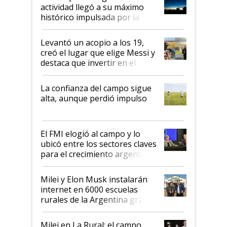
liderazgo en un semestre
actividad llegó a su máximo
récord
histórico impulsada por la
cosecha y las exportaciones
Levantó un acopio a los 19,
creó el lugar que elige Messi y
destaca que invertir en el
kirchnerismo era como "darle
plata a un hijo para droga":
La confianza del campo sigue
Juan Félix Rossetti, el libertario
alta, aunque perdió impulso
que de una dura crisis salió
más fuerte y apuesta al cambio
de Milei
El FMI elogió al campo y lo
ubicó entre los sectores claves
para el crecimiento argentino
Milei y Elon Musk instalarán
internet en 6000 escuelas
rurales de la Argentina gracias
a un acuerdo con Starlink
Milei en La Rural: el campo