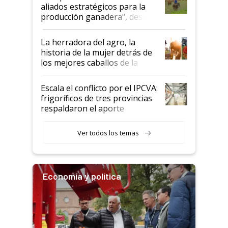
para el agro en Argentina, con
aliados estratégicos para la
foco en la carne
producción ganadera", destaca
la iniciativa que ya reúne a 46
establecimientos en Argentina
La herradora del agro, la
historia de la mujer detrás de
los mejores caballos de la
Argentina y los mitos que
todavía hacen sufrir a estos
Escala el conflicto por el IPCVA:
animales: "Mientras me
frigoríficos de tres provincias
descalificaban, yo seguí
respaldaron el aporte
haciendo currículum"
obligatorio
Ver todos los temas
Economía y política