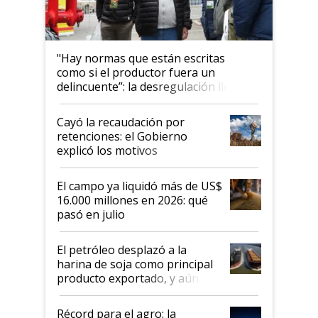
"Hay normas que están escritas
como si el productor fuera un
delincuente”: la desregulación llegó
al Congreso Aapresid y hasta se
habló del financiamiento al IPCVA
Cayó la recaudación por
retenciones: el Gobierno
explicó los motivos
El campo ya liquidó más de US$
16.000 millones en 2026: qué
pasó en julio
El petróleo desplazó a la
harina de soja como principal
producto exportado, y aún así
el agro aportó casi seis de cada
diez dólares y sostuvo el
Récord para el agro: la