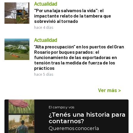
Actualidad
"Por una laja salvamos la vida": el
impactante relato de la tambera que
sobrevivió al tornado
hace 4 días
Actualidad
“Alta preocupación” en los puertos del Gran
Rosario por buques parados: el
funcionamiento de las exportadoras en
tensión tras la medida de fuerza de los
prácticos
hace 5 días
Ver más
>
El campo y vos
¿Tenés una historia para
contarnos?
Queremos conocerla