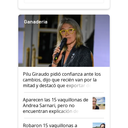
salto tecnológico en genética y
rendimiento
Ganadería
Pilu Giraudo pidió confianza ante los
cambios, dijo que recién van por la
mitad y destacó que exportar dejó de
ser "para unos pocos": "Tenemos un
mandato muy claro del gobierno
Aparecen las 15 vaquillonas de
nacional"
Andrea Sarnari, pero no
encuentran explicación de
cómo llegaron allí
Robaron 15 vaquillonas a