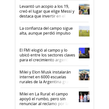
Levantó un acopio a los 19,
creó el lugar que elige Messi y
destaca que invertir en el
kirchnerismo era como "darle
plata a un hijo para droga":
La confianza del campo sigue
Juan Félix Rossetti, el libertario
alta, aunque perdió impulso
que de una dura crisis salió
más fuerte y apuesta al cambio
de Milei
El FMI elogió al campo y lo
ubicó entre los sectores claves
para el crecimiento argentino
Milei y Elon Musk instalarán
internet en 6000 escuelas
rurales de la Argentina gracias
a un acuerdo con Starlink
Milei en La Rural: el campo
apoyó el rumbo, pero sin
renunciar al reclamo por las
retenciones