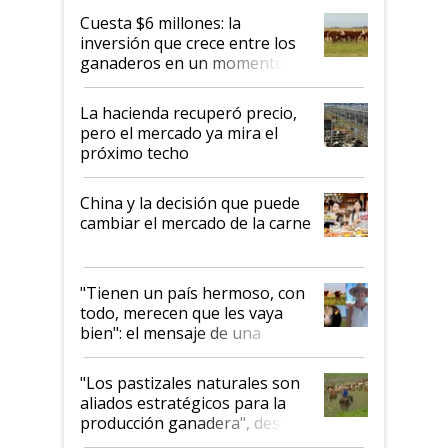
Cuesta $6 millones: la
inversión que crece entre los
ganaderos en un momento
histórico para la actividad
La hacienda recuperó precio,
pero el mercado ya mira el
próximo techo
China y la decisión que puede
cambiar el mercado de la carne
"Tienen un país hermoso, con
todo, merecen que les vaya
bien": el mensaje de una
ganadera uruguaya sobre las
oportunidades que se abren
"Los pastizales naturales son
para el agro en Argentina, con
aliados estratégicos para la
foco en la carne
producción ganadera", destaca
la iniciativa que ya reúne a 46