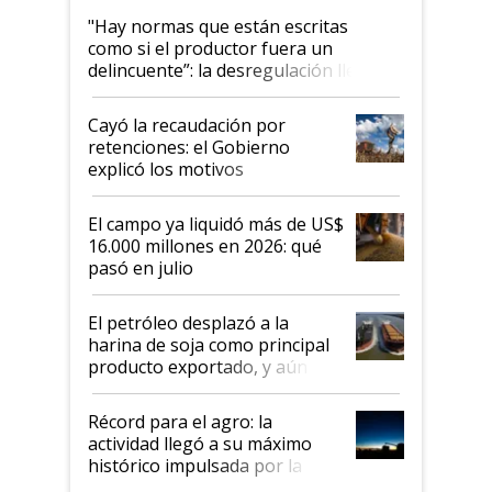
"Hay normas que están escritas
como si el productor fuera un
delincuente”: la desregulación llegó
al Congreso Aapresid y hasta se
habló del financiamiento al IPCVA
Cayó la recaudación por
retenciones: el Gobierno
explicó los motivos
El campo ya liquidó más de US$
16.000 millones en 2026: qué
pasó en julio
El petróleo desplazó a la
harina de soja como principal
producto exportado, y aún así
el agro aportó casi seis de cada
diez dólares y sostuvo el
Récord para el agro: la
liderazgo en un semestre
actividad llegó a su máximo
récord
histórico impulsada por la
cosecha y las exportaciones