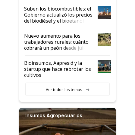
exportadoras en tensión tras
Suben los biocombustibles: el
la medida de fuerza de los
Gobierno actualizó los precios
prácticos
del biodiésel y el bioetanol
Nuevo aumento para los
trabajadores rurales: cuánto
cobrará un peón desde julio
Bioinsumos, Aapresid y la
startup que hace rebrotar los
cultivos
Ver todos los temas
Insumos Agropecuarios