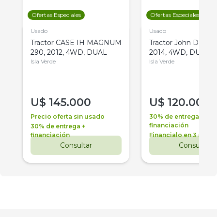
Ofertas Especiales
Ofertas Especiales
Usado
Usado
Tractor CASE IH MAGNUM
Tractor John Deere 
290, 2012, 4WD, DUAL
2014, 4WD, DUAL
Isla Verde
Isla Verde
U$
145.000
U$
120.000
Precio oferta sin usado
30% de entrega +
financiación
30% de entrega +
financiación
Financialo en 3 años
Consultar
Consultar