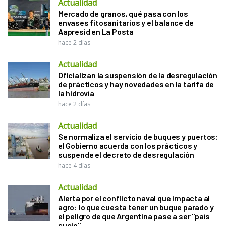
Actualidad
Mercado de granos, qué pasa con los
envases fitosanitarios y el balance de
Aapresid en La Posta
hace 2 días
Actualidad
Oficializan la suspensión de la desregulación
de prácticos y hay novedades en la tarifa de
la hidrovía
hace 2 días
Actualidad
Se normaliza el servicio de buques y puertos:
el Gobierno acuerda con los prácticos y
suspende el decreto de desregulación
hace 4 días
Actualidad
Alerta por el conflicto naval que impacta al
agro: lo que cuesta tener un buque parado y
el peligro de que Argentina pase a ser "país
sucio"