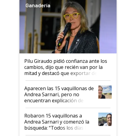
Ganadería
Pilu Giraudo pidió confianza ante los
cambios, dijo que recién van por la
mitad y destacó que exportar dejó de
ser "para unos pocos": "Tenemos un
mandato muy claro del gobierno
Aparecen las 15 vaquillonas de
nacional"
Andrea Sarnari, pero no
encuentran explicación de
cómo llegaron allí
Robaron 15 vaquillonas a
Andrea Sarnari y comenzó la
búsqueda: “Todos los días le
toca a algún productor”