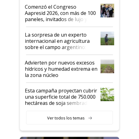
Argentina se sigan discutiendo
Comenzó el Congreso
las mismas cosas de hace 50
Aapresid 2026, con más de 100
años"
paneles, invitados de lujo y
todas las tendencias
La sorpresa de un experto
internacional en agricultura
sobre el campo argentino:
"Estoy muy impresionado"
Advierten por nuevos excesos
hídricos y humedad extrema en
la zona núcleo
Esta campaña proyectan cubrir
una superficie total de 750.000
hectáreas de soja sembradas
con una nueva generación de
variedades que marcan un
Ver todos los temas
salto tecnológico en genética y
rendimiento