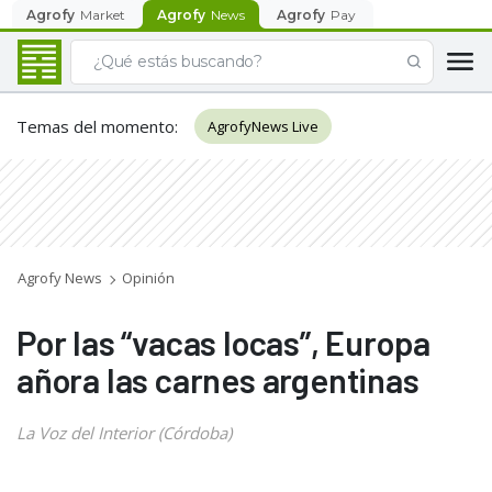
Agrofy
Market
Agrofy
News
Agrofy
Pay
Temas del momento
:
AgrofyNews Live
Agrofy News
Opinión
Por las “vacas locas”, Europa
añora las carnes argentinas
La Voz del Interior (Córdoba)