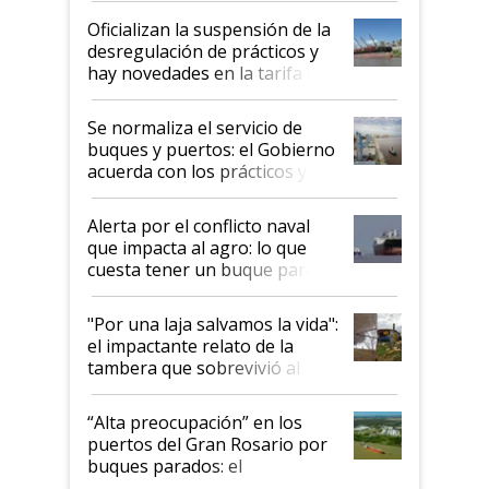
Oficializan la suspensión de la
desregulación de prácticos y
hay novedades en la tarifa de
la hidrovía
Se normaliza el servicio de
buques y puertos: el Gobierno
acuerda con los prácticos y
suspende el decreto de
desregulación
Alerta por el conflicto naval
que impacta al agro: lo que
cuesta tener un buque parado
y el peligro de que Argentina
pase a ser "país sucio"
"Por una laja salvamos la vida":
el impactante relato de la
tambera que sobrevivió al
tornado
“Alta preocupación” en los
puertos del Gran Rosario por
buques parados: el
funcionamiento de las