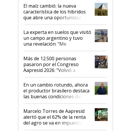
infinitas"
El maíz cambió: la nueva
característica de los híbridos
que abre una oportunidad en
el lote
La experta en suelos que visitó
un campo argentino y tuvo
una revelación: "Me
impresionó mucho"
Más de 12.500 personas
pasaron por el Congreso
Aapresid 2026: "Volvió a
demostrar que hablar del
suelo es hablar de todo el
En un cambio rotundo, ahora
sistema productivo"
el productor brasilero destaca
las buenas condiciones del
agro argentino para invertir:
"Los veo más motivados"
Marcelo Torres de Aapresid
alertó que el 62% de la renta
del agro se va en impuestos:
"No es bueno que en