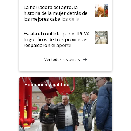
establecimientos en Argentina
La herradora del agro, la
historia de la mujer detrás de
los mejores caballos de la
Argentina y los mitos que
todavía hacen sufrir a estos
Escala el conflicto por el IPCVA:
animales: "Mientras me
frigoríficos de tres provincias
descalificaban, yo seguí
respaldaron el aporte
haciendo currículum"
obligatorio
Ver todos los temas
Economía y política