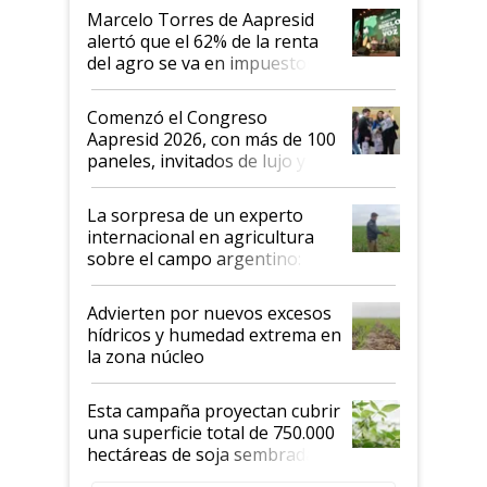
"Los veo más motivados"
Marcelo Torres de Aapresid
alertó que el 62% de la renta
del agro se va en impuestos:
"No es bueno que en
Argentina se sigan discutiendo
Comenzó el Congreso
las mismas cosas de hace 50
Aapresid 2026, con más de 100
años"
paneles, invitados de lujo y
todas las tendencias
La sorpresa de un experto
internacional en agricultura
sobre el campo argentino:
"Estoy muy impresionado"
Advierten por nuevos excesos
hídricos y humedad extrema en
la zona núcleo
Esta campaña proyectan cubrir
una superficie total de 750.000
hectáreas de soja sembradas
con una nueva generación de