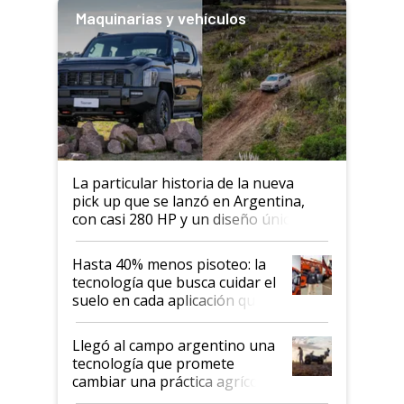
Maquinarias y vehículos
La particular historia de la nueva
pick up que se lanzó en Argentina,
con casi 280 HP y un diseño único: a
cuánto se vende
Hasta 40% menos pisoteo: la
tecnología que busca cuidar el
suelo en cada aplicación que
llevó Jacto al Congreso
Aapresid 2026
Llegó al campo argentino una
tecnología que promete
cambiar una práctica agrícola
clave: ¿Y si analizar el suelo