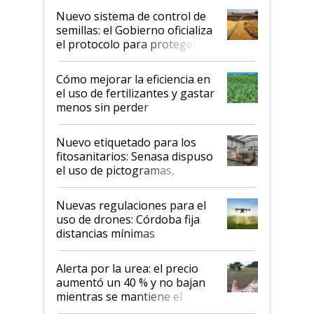
Nuevo sistema de control de
semillas: el Gobierno oficializa
el protocolo para proteger la
propiedad intelectual
Cómo mejorar la eficiencia en
el uso de fertilizantes y gastar
menos sin perder
productividad en la campaña
fina
Nuevo etiquetado para los
fitosanitarios: Senasa dispuso
el uso de pictogramas,
palabras de advertencia e
indicaciones
Nuevas regulaciones para el
uso de drones: Córdoba fija
distancias mínimas
Alerta por la urea: el precio
aumentó un 40 % y no bajan
mientras se mantiene el
conflicto en Medio Oriente