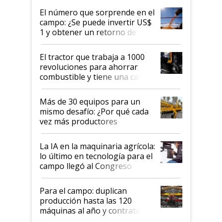
fuera tan simple como apretar
El número que sorprende en el
un botón?
campo: ¿Se puede invertir US$
1 y obtener un retorno de
hasta US$ 10 en agricultura?
El tractor que trabaja a 1000
revoluciones para ahorrar
combustible y tiene una cabina
que parece una computadora:
lo último en el mundo,
Más de 30 equipos para un
disponible en Argentina
mismo desafío: ¿Por qué cada
vez más productores
incorporan fertilizante bajo
tierra?
La IA en la maquinaria agrícola:
lo último en tecnología para el
campo llegó al Congreso
Aapresid 2026
Para el campo: duplican
producción hasta las 120
máquinas al año y contratan
especialistas de la industria