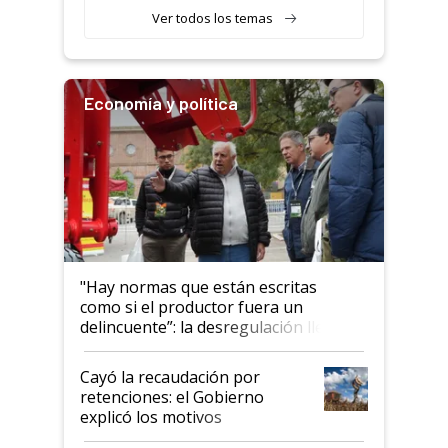
variedades que marcan un
Ver todos los temas
salto tecnológico en genética y
rendimiento
Economía y política
"Hay normas que están escritas
como si el productor fuera un
delincuente”: la desregulación llegó
al Congreso Aapresid y hasta se
habló del financiamiento al IPCVA
Cayó la recaudación por
retenciones: el Gobierno
explicó los motivos