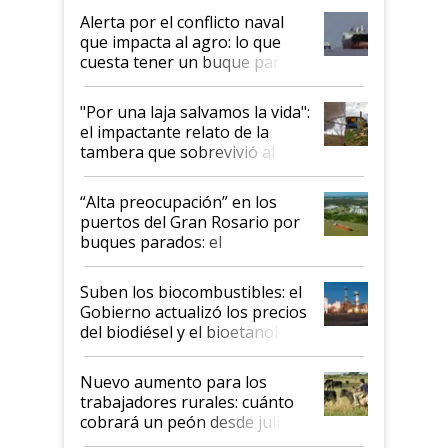
desregulación
Alerta por el conflicto naval
que impacta al agro: lo que
cuesta tener un buque parado
y el peligro de que Argentina
pase a ser "país sucio"
"Por una laja salvamos la vida":
el impactante relato de la
tambera que sobrevivió al
tornado
“Alta preocupación” en los
puertos del Gran Rosario por
buques parados: el
funcionamiento de las
exportadoras en tensión tras
Suben los biocombustibles: el
la medida de fuerza de los
Gobierno actualizó los precios
prácticos
del biodiésel y el bioetanol
Nuevo aumento para los
trabajadores rurales: cuánto
cobrará un peón desde julio