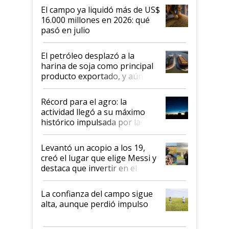
El campo ya liquidó más de US$
16.000 millones en 2026: qué
pasó en julio
El petróleo desplazó a la
harina de soja como principal
producto exportado, y aún así
el agro aportó casi seis de cada
diez dólares y sostuvo el
Récord para el agro: la
liderazgo en un semestre
actividad llegó a su máximo
récord
histórico impulsada por la
cosecha y las exportaciones
Levantó un acopio a los 19,
creó el lugar que elige Messi y
destaca que invertir en el
kirchnerismo era como "darle
plata a un hijo para droga":
La confianza del campo sigue
Juan Félix Rossetti, el libertario
alta, aunque perdió impulso
que de una dura crisis salió
más fuerte y apuesta al cambio