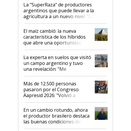
La "SuperRaza" de productores
argentinos que puede llevar a la
agricultura a un nuevo nivel: "Las
posibilidades de crecimiento son
infinitas"
El maíz cambió: la nueva
característica de los híbridos
que abre una oportunidad en
el lote
La experta en suelos que visitó
un campo argentino y tuvo
una revelación: "Me
impresionó mucho"
Más de 12.500 personas
pasaron por el Congreso
Aapresid 2026: "Volvió a
demostrar que hablar del
suelo es hablar de todo el
En un cambio rotundo, ahora
sistema productivo"
el productor brasilero destaca
las buenas condiciones del
agro argentino para invertir: