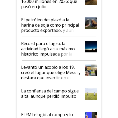
16.000 millones en 2026: qué
pasó en julio
El petróleo desplazó a la
harina de soja como principal
producto exportado, y aún así
el agro aportó casi seis de cada
diez dólares y sostuvo el
Récord para el agro: la
liderazgo en un semestre
actividad llegó a su máximo
récord
histórico impulsada por la
cosecha y las exportaciones
Levantó un acopio a los 19,
creó el lugar que elige Messi y
destaca que invertir en el
kirchnerismo era como "darle
plata a un hijo para droga":
La confianza del campo sigue
Juan Félix Rossetti, el libertario
alta, aunque perdió impulso
que de una dura crisis salió
más fuerte y apuesta al cambio
de Milei
El FMI elogió al campo y lo