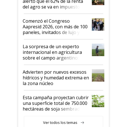
alertó que el 62% de la renta
del agro se va en impuestos:
"No es bueno que en
Argentina se sigan discutiendo
Comenzó el Congreso
las mismas cosas de hace 50
Aapresid 2026, con más de 100
años"
paneles, invitados de lujo y
todas las tendencias
La sorpresa de un experto
internacional en agricultura
sobre el campo argentino:
"Estoy muy impresionado"
Advierten por nuevos excesos
hídricos y humedad extrema en
la zona núcleo
Esta campaña proyectan cubrir
una superficie total de 750.000
hectáreas de soja sembradas
con una nueva generación de
variedades que marcan un
Ver todos los temas
salto tecnológico en genética y