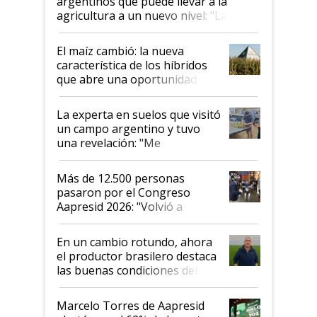
argentinos que puede llevar a la
agricultura a un nuevo nivel: "Las
posibilidades de crecimiento son
infinitas"
El maíz cambió: la nueva
característica de los híbridos
que abre una oportunidad en
el lote
La experta en suelos que visitó
un campo argentino y tuvo
una revelación: "Me
impresionó mucho"
Más de 12.500 personas
pasaron por el Congreso
Aapresid 2026: "Volvió a
demostrar que hablar del
suelo es hablar de todo el
En un cambio rotundo, ahora
sistema productivo"
el productor brasilero destaca
las buenas condiciones del
agro argentino para invertir:
"Los veo más motivados"
Marcelo Torres de Aapresid