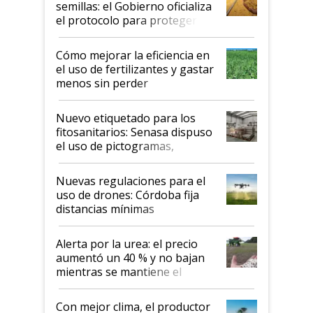
semillas: el Gobierno oficializa
el protocolo para proteger la
propiedad intelectual
Cómo mejorar la eficiencia en
el uso de fertilizantes y gastar
menos sin perder
productividad en la campaña
fina
Nuevo etiquetado para los
fitosanitarios: Senasa dispuso
el uso de pictogramas,
palabras de advertencia e
indicaciones
Nuevas regulaciones para el
uso de drones: Córdoba fija
distancias mínimas
Alerta por la urea: el precio
aumentó un 40 % y no bajan
mientras se mantiene el
conflicto en Medio Oriente
Con mejor clima, el productor