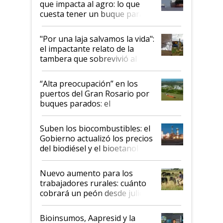
que impacta al agro: lo que
cuesta tener un buque parado
y el peligro de que Argentina
pase a ser "país sucio"
"Por una laja salvamos la vida":
el impactante relato de la
tambera que sobrevivió al
tornado
“Alta preocupación” en los
puertos del Gran Rosario por
buques parados: el
funcionamiento de las
exportadoras en tensión tras
Suben los biocombustibles: el
la medida de fuerza de los
Gobierno actualizó los precios
prácticos
del biodiésel y el bioetanol
Nuevo aumento para los
trabajadores rurales: cuánto
cobrará un peón desde julio
Bioinsumos, Aapresid y la