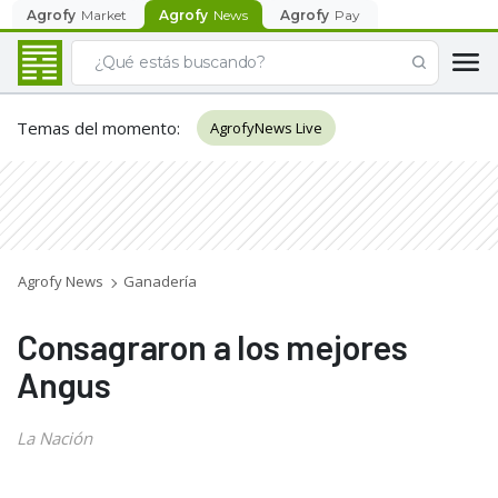
Agrofy
Market
Agrofy
News
Agrofy
Pay
Temas del momento
:
AgrofyNews Live
Agrofy News
Ganadería
Consagraron a los mejores
Angus
La Nación