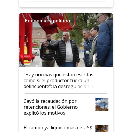
rendimiento
Economía y política
"Hay normas que están escritas
como si el productor fuera un
delincuente”: la desregulación llegó
al Congreso Aapresid y hasta se
habló del financiamiento al IPCVA
Cayó la recaudación por
retenciones: el Gobierno
explicó los motivos
El campo ya liquidó más de US$