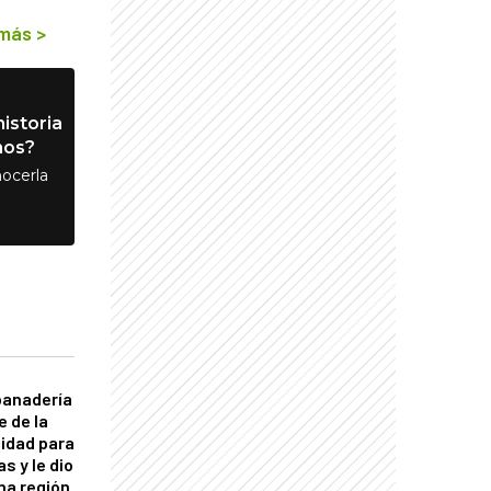
 más
>
istoria
nos?
ocerla
panadería
e de la
idad para
s y le dio
una región