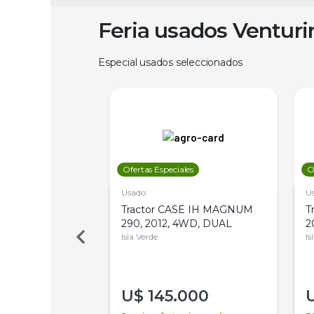
Feria usados Ventur
Especial usados seleccionados
les
Ofertas Especiales
O
Usado
U
a Metalfor 7040,
Tractor CASE IH MAGNUM
T
Bot 32 Mts
290, 2012, 4WD, DUAL
2
Isla Verde
Is
000
U$
145.000