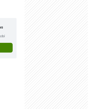
as
cibí