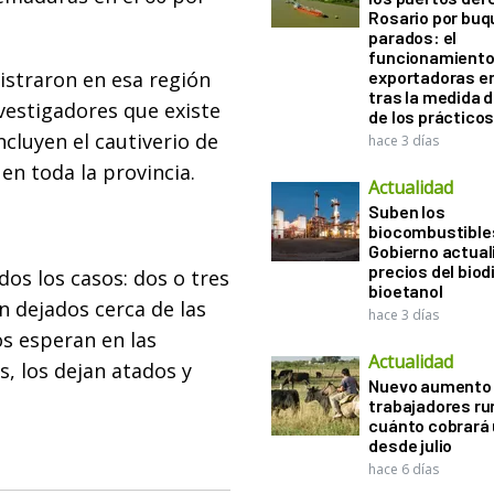
Rosario por bu
parados: el
funcionamiento 
istraron en esa región
exportadoras e
tras la medida 
vestigadores que existe
de los práctico
ncluyen el cautiverio de
hace 3 días
n toda la provincia.
Actualidad
Suben los
biocombustibles
Gobierno actual
precios del biodi
dos los casos: dos o tres
bioetanol
 dejados cerca de las
hace 3 días
os esperan en las
Actualidad
s, los dejan atados y
Nuevo aumento 
trabajadores ru
cuánto cobrará
desde julio
hace 6 días