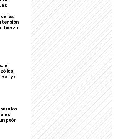
ques
de las
n tensión
de fuerza
s
: el
izó los
ésel y el
para los
rales:
 un peón