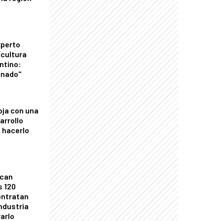
xperto
icultura
ntino:
onado"
oja con una
arrollo
 hacerlo
ican
s 120
ontratan
industria
arlo