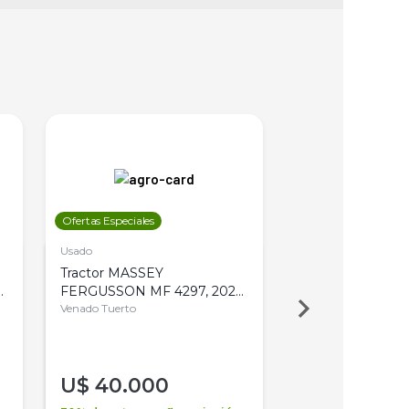
Ofertas Especiales
Ofertas Especiales
Usado
Usado
Tractor MASSEY
Tractor AGCO ALL
,
FERGUSSON MF 4297, 2020,
2003, 4WD, PA
4WD, PATON
Venado Tuerto
Venado Tuerto
U$
40.000
U$
30.000