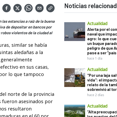
Noticias relaciona
las estancias a raíz de la buena
Actualidad
tiva de depositar en bancos por
Alerta por el con
s robos violentos de la ciudad al
naval que impac
agro: lo que cu
un buque parado
ras, similar se había
peligro de que 
intas aledañas a la
pase a ser "país
hace 1 día
n generalmente
efectivo en sus casas,
Actualidad
 por lo que tampoco
"Por una laja sa
vida": el impac
relato de la ta
sobrevivió al to
el norte de la provincia
hace 2 días
s fueron asesinados por
Actualidad
os resultaron
“Alta preocupac
uemaduras en el 60 por
los puertos del 