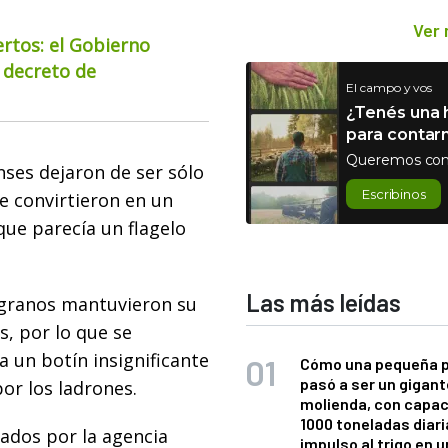
Ver
ertos: el Gobierno
 decreto de
El campo y vos
¿Tenés una h
para contar
Queremos con
ses dejaron de ser sólo
Escribinos
se convirtieron en un
 que parecía un flagelo
Las más leídas
s granos mantuvieron su
s, por lo que se
a un botín insignificante
Cómo una pequeña 
pasó a ser un gigant
or los ladrones.
molienda, con capac
1000 toneladas diaria
ados por la agencia
impulso al trigo en 