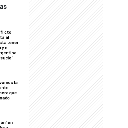
das
flicto
ta al
esta tener
 y el
Argentina
 sucio"
lvamos la
tante
mbera que
rnado
ión” en
Gran