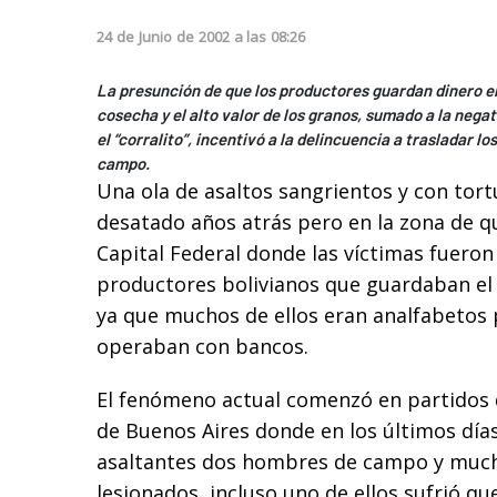
24
de
Junio
de
2002
a las
08:26
La presunción de que los productores guardan dinero en 
cosecha y el alto valor de los granos, sumado a la nega
el “corralito”, incentivó a la delincuencia a trasladar lo
campo.
Una ola de asaltos sangrientos y con tortu
desatado años atrás pero en la zona de qu
Capital Federal donde las víctimas fuero
productores bolivianos que guardaban el 
ya que muchos de ellos eran analfabetos
operaban con bancos.
El fenómeno actual comenzó en partidos d
de Buenos Aires donde en los últimos día
asaltantes dos hombres de campo y much
lesionados, incluso uno de ellos sufrió q