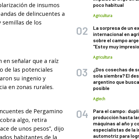
olarización de insumos
poco habitual
bandas de delincuentes a
Agricultura
semillas de los
La sorpresa de un e
internacional en agr
sobre el campo arge
"Estoy muy impresi
Agricultura
 en señalar que a raíz
vo de las potenciales
¿Dos cosechas de s
sola siembra? El des
aron su ingenio y
argentino que busca
cia en zonas rurales.
posible
Agtech
lincuentes de Pergamino
Para el campo: dupl
producción hasta la
cobra algo, retira
máquinas al año y c
ace de unos pesos”, dijo
especialistas de la 
automotriz para logr
dos habitantes de la