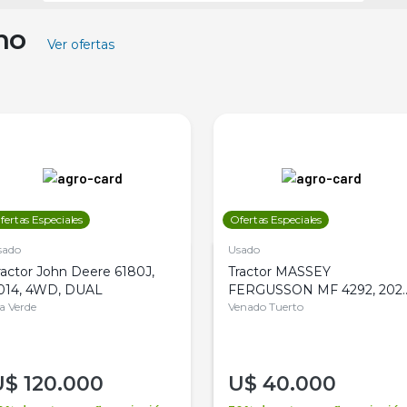
ino
Ver ofertas
fertas Especiales
Ofertas Especiales
sado
Usado
ractor John Deere 6180J,
Tractor MASSEY
014, 4WD, DUAL
FERGUSSON MF 4292, 2020
la Verde
4WD, PATON
Venado Tuerto
U$
120.000
U$
40.000