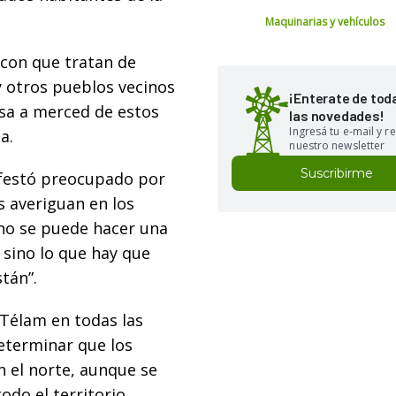
Maquinarias y vehículos
a con que tratan de
 y otros pueblos vecinos
¡Enterate de tod
sa a merced de estos
las novedades!
Ingresá tu e-mail y re
a.
nuestro newsletter
Suscribirme
ifestó preocupado por
s averiguan en los
 no se puede hacer una
 sino lo que hay que
tán”.
 Télam en todas las
determinar que los
n el norte, aunque se
do el territorio.