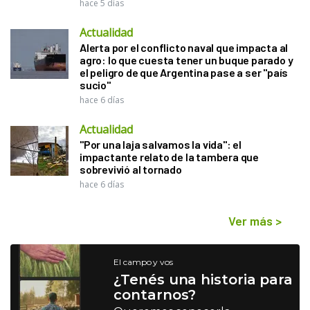
hace 5 días
Actualidad
Alerta por el conflicto naval que impacta al
agro: lo que cuesta tener un buque parado y
el peligro de que Argentina pase a ser "país
sucio"
hace 6 días
Actualidad
"Por una laja salvamos la vida": el
impactante relato de la tambera que
sobrevivió al tornado
hace 6 días
Ver más
>
El campo y vos
¿Tenés una historia para
contarnos?