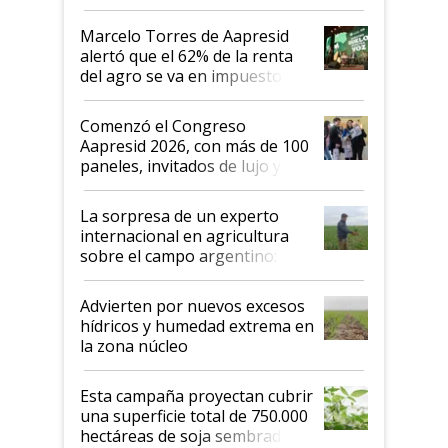
agro argentino para invertir:
"Los veo más motivados"
Marcelo Torres de Aapresid
alertó que el 62% de la renta
del agro se va en impuestos:
"No es bueno que en
Argentina se sigan discutiendo
Comenzó el Congreso
las mismas cosas de hace 50
Aapresid 2026, con más de 100
años"
paneles, invitados de lujo y
todas las tendencias
La sorpresa de un experto
internacional en agricultura
sobre el campo argentino:
"Estoy muy impresionado"
Advierten por nuevos excesos
hídricos y humedad extrema en
la zona núcleo
Esta campaña proyectan cubrir
una superficie total de 750.000
hectáreas de soja sembradas