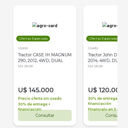
Ofertas Especiales
Ofertas Especiales
Usado
Usado
Tractor CASE IH MAGNUM
Tractor John Deere 
290, 2012, 4WD, DUAL
2014, 4WD, DUAL
Isla Verde
Isla Verde
U$
145.000
U$
120.000
Precio oferta sin usado
30% de entrega +
financiación
30% de entrega +
financiación
Financialo en 3 años
Consultar
Consultar