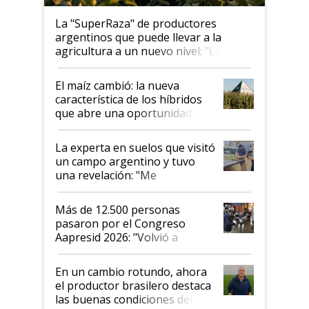
La "SuperRaza" de productores
argentinos que puede llevar a la
agricultura a un nuevo nivel: "Las
posibilidades de crecimiento son
infinitas"
El maíz cambió: la nueva
característica de los híbridos
que abre una oportunidad en
el lote
La experta en suelos que visitó
un campo argentino y tuvo
una revelación: "Me
impresionó mucho"
Más de 12.500 personas
pasaron por el Congreso
Aapresid 2026: "Volvió a
demostrar que hablar del
suelo es hablar de todo el
En un cambio rotundo, ahora
sistema productivo"
el productor brasilero destaca
las buenas condiciones del