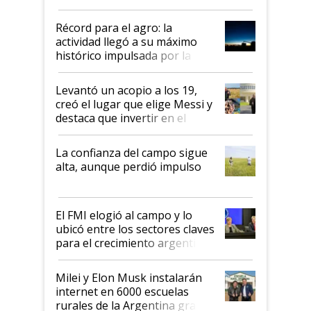
el agro aportó casi seis de cada
diez dólares y sostuvo el
Récord para el agro: la
liderazgo en un semestre
actividad llegó a su máximo
récord
histórico impulsada por la
cosecha y las exportaciones
Levantó un acopio a los 19,
creó el lugar que elige Messi y
destaca que invertir en el
kirchnerismo era como "darle
plata a un hijo para droga":
La confianza del campo sigue
Juan Félix Rossetti, el libertario
alta, aunque perdió impulso
que de una dura crisis salió
más fuerte y apuesta al cambio
de Milei
El FMI elogió al campo y lo
ubicó entre los sectores claves
para el crecimiento argentino
Milei y Elon Musk instalarán
internet en 6000 escuelas
rurales de la Argentina gracias