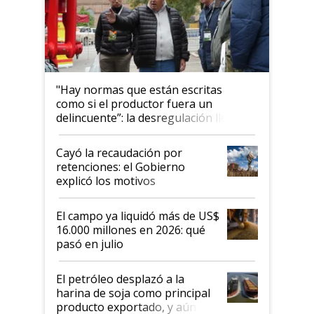
"Hay normas que están escritas
como si el productor fuera un
delincuente”: la desregulación llegó
al Congreso Aapresid y hasta se
habló del financiamiento al IPCVA
Cayó la recaudación por
retenciones: el Gobierno
explicó los motivos
El campo ya liquidó más de US$
16.000 millones en 2026: qué
pasó en julio
El petróleo desplazó a la
harina de soja como principal
producto exportado, y aún así