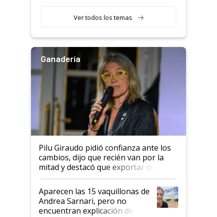
con una nueva generación de
variedades que marcan un
Ver todos los temas
salto tecnológico en genética y
rendimiento
Ganadería
Pilu Giraudo pidió confianza ante los
cambios, dijo que recién van por la
mitad y destacó que exportar dejó de
ser "para unos pocos": "Tenemos un
mandato muy claro del gobierno
Aparecen las 15 vaquillonas de
nacional"
Andrea Sarnari, pero no
encuentran explicación de