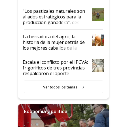
ganadera uruguaya sobre las
oportunidades que se abren
"Los pastizales naturales son
para el agro en Argentina, con
aliados estratégicos para la
foco en la carne
producción ganadera", destaca
la iniciativa que ya reúne a 46
establecimientos en Argentina
La herradora del agro, la
historia de la mujer detrás de
los mejores caballos de la
Argentina y los mitos que
todavía hacen sufrir a estos
Escala el conflicto por el IPCVA:
animales: "Mientras me
frigoríficos de tres provincias
descalificaban, yo seguí
respaldaron el aporte
haciendo currículum"
obligatorio
Ver todos los temas
Economía y política