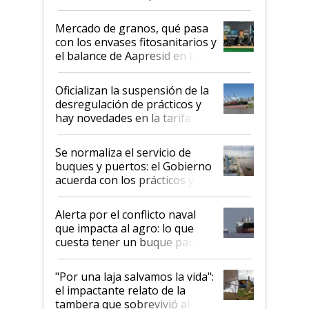
Mercado de granos, qué pasa
con los envases fitosanitarios y
el balance de Aapresid en La
Posta
Oficializan la suspensión de la
desregulación de prácticos y
hay novedades en la tarifa de
la hidrovía
Se normaliza el servicio de
buques y puertos: el Gobierno
acuerda con los prácticos y
suspende el decreto de
desregulación
Alerta por el conflicto naval
que impacta al agro: lo que
cuesta tener un buque parado
y el peligro de que Argentina
pase a ser "país sucio"
"Por una laja salvamos la vida":
el impactante relato de la
tambera que sobrevivió al