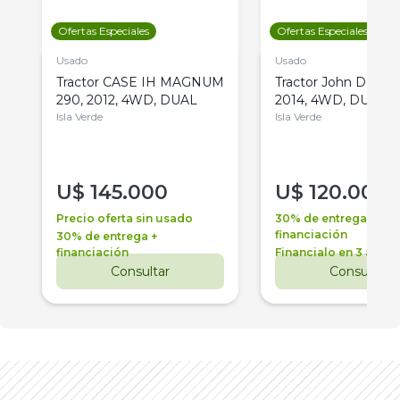
Ofertas Especiales
Ofertas Especiales
Usado
Usado
Tractor CASE IH MAGNUM
Tractor John Deere 
290, 2012, 4WD, DUAL
2014, 4WD, DUAL
Isla Verde
Isla Verde
U$
145.000
U$
120.000
Precio oferta sin usado
30% de entrega +
financiación
30% de entrega +
financiación
Financialo en 3 años
Consultar
Consultar