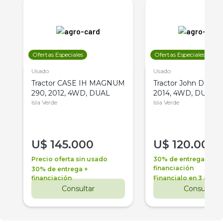
Ofertas Especiales
Ofertas Especiales
Usado
Usado
Tractor CASE IH MAGNUM
Tractor John Deere 
290, 2012, 4WD, DUAL
2014, 4WD, DUAL
Isla Verde
Isla Verde
U$
145.000
U$
120.000
Precio oferta sin usado
30% de entrega +
financiación
30% de entrega +
financiación
Financialo en 3 años
Consultar
Consultar