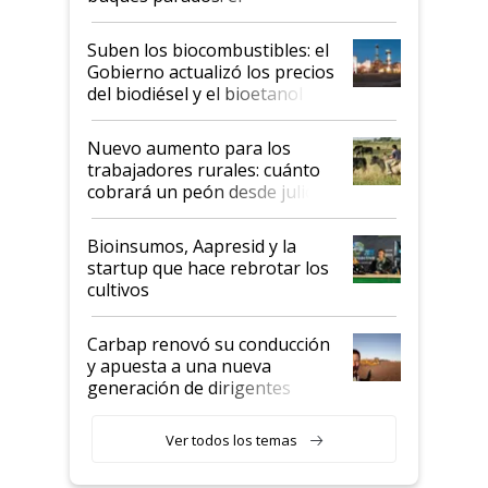
funcionamiento de las
exportadoras en tensión tras
Suben los biocombustibles: el
la medida de fuerza de los
Gobierno actualizó los precios
prácticos
del biodiésel y el bioetanol
Nuevo aumento para los
trabajadores rurales: cuánto
cobrará un peón desde julio
Bioinsumos, Aapresid y la
startup que hace rebrotar los
cultivos
Carbap renovó su conducción
y apuesta a una nueva
generación de dirigentes
rurales
Ver todos los temas