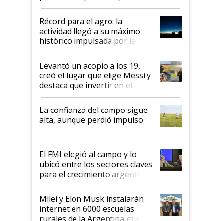
el agro aportó casi seis de cada
diez dólares y sostuvo el
Récord para el agro: la
liderazgo en un semestre
actividad llegó a su máximo
récord
histórico impulsada por la
cosecha y las exportaciones
Levantó un acopio a los 19,
creó el lugar que elige Messi y
destaca que invertir en el
kirchnerismo era como "darle
plata a un hijo para droga":
La confianza del campo sigue
Juan Félix Rossetti, el libertario
alta, aunque perdió impulso
que de una dura crisis salió
más fuerte y apuesta al cambio
de Milei
El FMI elogió al campo y lo
ubicó entre los sectores claves
para el crecimiento argentino
Milei y Elon Musk instalarán
internet en 6000 escuelas
rurales de la Argentina gracias