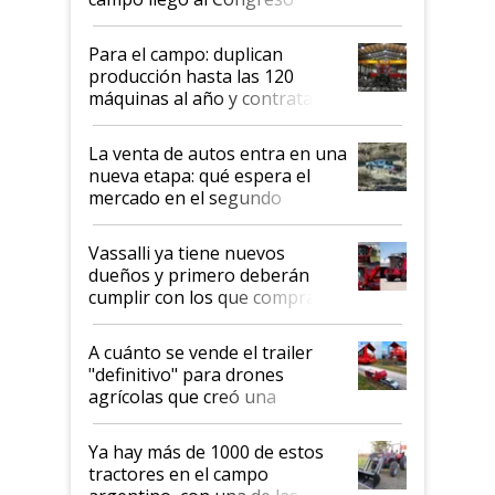
Aapresid 2026
Para el campo: duplican
producción hasta las 120
máquinas al año y contratan
especialistas de la industria
automotriz para lograrlo
La venta de autos entra en una
nueva etapa: qué espera el
mercado en el segundo
semestre
Vassalli ya tiene nuevos
dueños y primero deberán
cumplir con los que compraron
cosechadoras y todavía no las
recibieron: quién está detrás
A cuánto se vende el trailer
del rescate de la empresa
"definitivo" para drones
agrícolas que creó una
empresa argentina: "Veíamos a
contratistas invirtiendo miles
Ya hay más de 1000 de estos
de dólares en drones de última
tractores en el campo
generación que luego eran