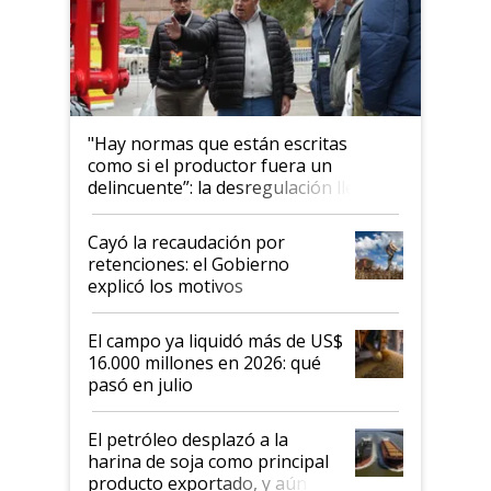
"Hay normas que están escritas
como si el productor fuera un
delincuente”: la desregulación llegó
al Congreso Aapresid y hasta se
habló del financiamiento al IPCVA
Cayó la recaudación por
retenciones: el Gobierno
explicó los motivos
El campo ya liquidó más de US$
16.000 millones en 2026: qué
pasó en julio
El petróleo desplazó a la
harina de soja como principal
producto exportado, y aún así