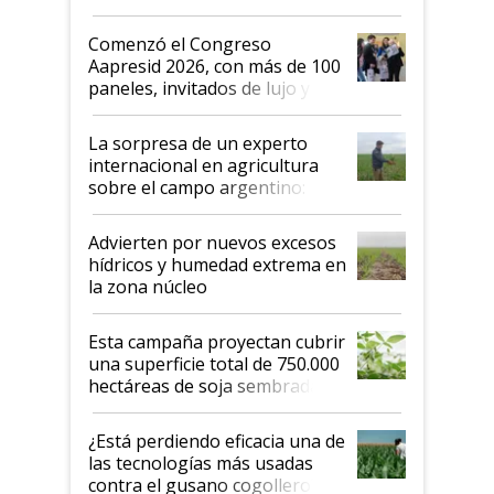
"No es bueno que en
Argentina se sigan discutiendo
Comenzó el Congreso
las mismas cosas de hace 50
Aapresid 2026, con más de 100
años"
paneles, invitados de lujo y
todas las tendencias
La sorpresa de un experto
internacional en agricultura
sobre el campo argentino:
"Estoy muy impresionado"
Advierten por nuevos excesos
hídricos y humedad extrema en
la zona núcleo
Esta campaña proyectan cubrir
una superficie total de 750.000
hectáreas de soja sembradas
con una nueva generación de
variedades que marcan un
¿Está perdiendo eficacia una de
salto tecnológico en genética y
las tecnologías más usadas
rendimiento
contra el gusano cogollero? El