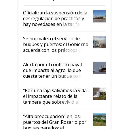
Oficializan la suspensión de la
desregulación de prácticos y
hay novedades en la tarifa de
la hidrovía
Se normaliza el servicio de
buques y puertos: el Gobierno
acuerda con los prácticos y
suspende el decreto de
desregulación
Alerta por el conflicto naval
que impacta al agro: lo que
cuesta tener un buque parado
y el peligro de que Argentina
pase a ser "país sucio"
"Por una laja salvamos la vida":
el impactante relato de la
tambera que sobrevivió al
tornado
“Alta preocupación” en los
puertos del Gran Rosario por
buques parados: el