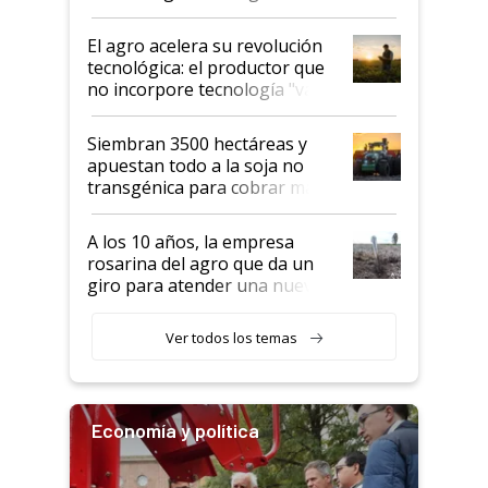
desafío de una tecnología clave
El agro acelera su revolución
tecnológica: el productor que
no incorpore tecnología "va a
perder el tren"
Siembran 3500 hectáreas y
apuestan todo a la soja no
transgénica para cobrar más
por tonelada: compraron un
semillero
A los 10 años, la empresa
rosarina del agro que da un
giro para atender una nueva
etapa en el agro
Ver todos los temas
Economía y política