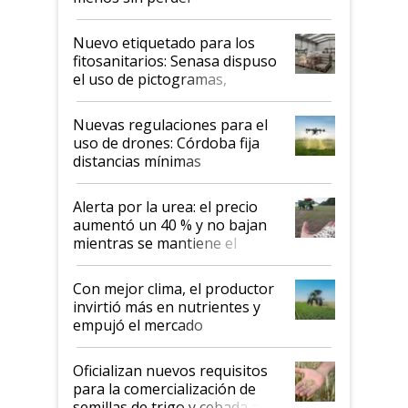
productividad en la campaña
fina
Nuevo etiquetado para los
fitosanitarios: Senasa dispuso
el uso de pictogramas,
palabras de advertencia e
indicaciones
Nuevas regulaciones para el
uso de drones: Córdoba fija
distancias mínimas
Alerta por la urea: el precio
aumentó un 40 % y no bajan
mientras se mantiene el
conflicto en Medio Oriente
Con mejor clima, el productor
invirtió más en nutrientes y
empujó el mercado
Oficializan nuevos requisitos
para la comercialización de
semillas de trigo y cebada a