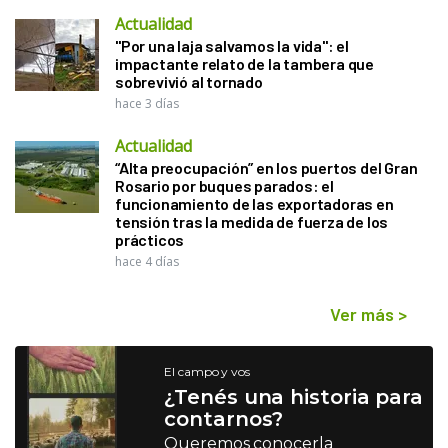
Actualidad
"Por una laja salvamos la vida": el
impactante relato de la tambera que
sobrevivió al tornado
hace 3 días
Actualidad
“Alta preocupación” en los puertos del Gran
Rosario por buques parados: el
funcionamiento de las exportadoras en
tensión tras la medida de fuerza de los
prácticos
hace 4 días
Ver más
>
El campo y vos
¿Tenés una historia para
contarnos?
Queremos conocerla