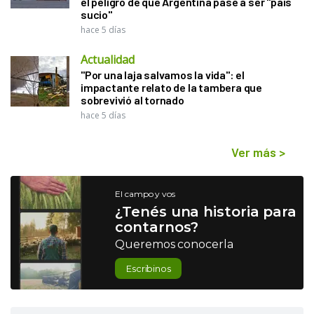
el peligro de que Argentina pase a ser "país
sucio"
hace 5 días
Actualidad
"Por una laja salvamos la vida": el
impactante relato de la tambera que
sobrevivió al tornado
hace 5 días
Ver más
>
El campo y vos
¿Tenés una historia para
contarnos?
Queremos conocerla
Escribinos