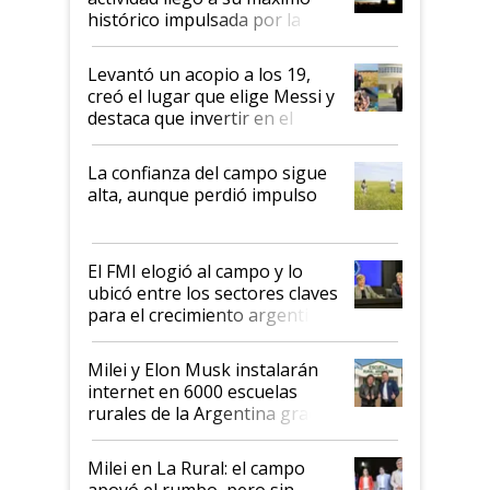
récord
histórico impulsada por la
cosecha y las exportaciones
Levantó un acopio a los 19,
creó el lugar que elige Messi y
destaca que invertir en el
kirchnerismo era como "darle
plata a un hijo para droga":
La confianza del campo sigue
Juan Félix Rossetti, el libertario
alta, aunque perdió impulso
que de una dura crisis salió
más fuerte y apuesta al cambio
de Milei
El FMI elogió al campo y lo
ubicó entre los sectores claves
para el crecimiento argentino
Milei y Elon Musk instalarán
internet en 6000 escuelas
rurales de la Argentina gracias
a un acuerdo con Starlink
Milei en La Rural: el campo
apoyó el rumbo, pero sin