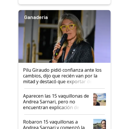
rendimiento
Ganadería
Pilu Giraudo pidió confianza ante los
cambios, dijo que recién van por la
mitad y destacó que exportar dejó de
ser "para unos pocos": "Tenemos un
mandato muy claro del gobierno
Aparecen las 15 vaquillonas de
nacional"
Andrea Sarnari, pero no
encuentran explicación de
cómo llegaron allí
Robaron 15 vaquillonas a
Andrea Sarnari y comenzó la