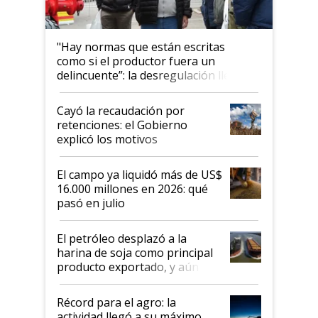
"Hay normas que están escritas
como si el productor fuera un
delincuente”: la desregulación llegó
al Congreso Aapresid y hasta se
habló del financiamiento al IPCVA
Cayó la recaudación por
retenciones: el Gobierno
explicó los motivos
El campo ya liquidó más de US$
16.000 millones en 2026: qué
pasó en julio
El petróleo desplazó a la
harina de soja como principal
producto exportado, y aún así
el agro aportó casi seis de cada
diez dólares y sostuvo el
Récord para el agro: la
liderazgo en un semestre
actividad llegó a su máximo