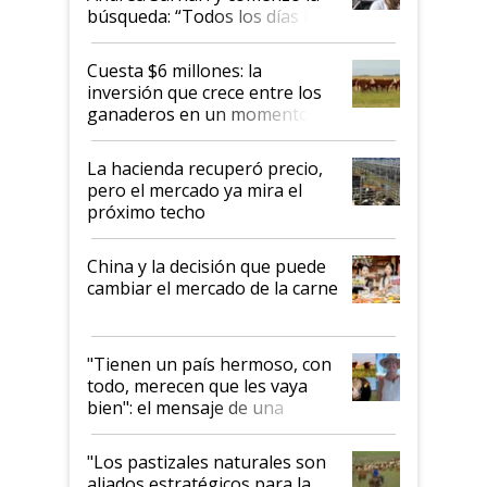
búsqueda: “Todos los días le
toca a algún productor”
Cuesta $6 millones: la
inversión que crece entre los
ganaderos en un momento
histórico para la actividad
La hacienda recuperó precio,
pero el mercado ya mira el
próximo techo
China y la decisión que puede
cambiar el mercado de la carne
"Tienen un país hermoso, con
todo, merecen que les vaya
bien": el mensaje de una
ganadera uruguaya sobre las
oportunidades que se abren
"Los pastizales naturales son
para el agro en Argentina, con
aliados estratégicos para la