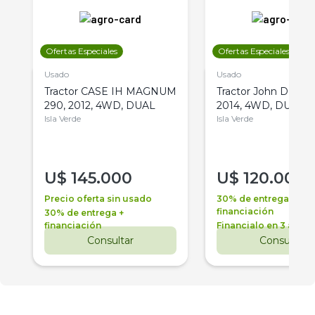
Ofertas Especiales
Ofertas Especiales
Usado
Usado
Tractor CASE IH MAGNUM
Tractor John Deere 
290, 2012, 4WD, DUAL
2014, 4WD, DUAL
Isla Verde
Isla Verde
U$
145.000
U$
120.000
Precio oferta sin usado
30% de entrega +
financiación
30% de entrega +
financiación
Financialo en 3 años
Consultar
Consultar