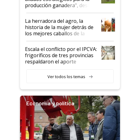
foco en la carne
producción ganadera", destaca
la iniciativa que ya reúne a 46
establecimientos en Argentina
La herradora del agro, la
historia de la mujer detrás de
los mejores caballos de la
Argentina y los mitos que
todavía hacen sufrir a estos
Escala el conflicto por el IPCVA:
animales: "Mientras me
frigoríficos de tres provincias
descalificaban, yo seguí
respaldaron el aporte
haciendo currículum"
obligatorio
Ver todos los temas
Economía y política