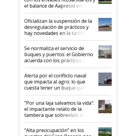
el balance de Aapresid en La
Posta
Oficializan la suspensión de la
desregulación de prácticos y
hay novedades en la tarifa de
la hidrovía
Se normaliza el servicio de
buques y puertos: el Gobierno
acuerda con los prácticos y
suspende el decreto de
desregulación
Alerta por el conflicto naval
que impacta al agro: lo que
cuesta tener un buque parado
y el peligro de que Argentina
pase a ser "país sucio"
"Por una laja salvamos la vida":
el impactante relato de la
tambera que sobrevivió al
tornado
“Alta preocupación” en los