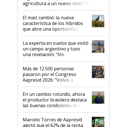
agricultura a un nuevo nivel: "Las
posibilidades de crecimiento son
infinitas"
El maíz cambió: la nueva
característica de los híbridos
que abre una oportunidad en
el lote
La experta en suelos que visitó
un campo argentino y tuvo
una revelación: "Me
impresionó mucho"
Más de 12.500 personas
pasaron por el Congreso
Aapresid 2026: "Volvió a
demostrar que hablar del
suelo es hablar de todo el
En un cambio rotundo, ahora
sistema productivo"
el productor brasilero destaca
las buenas condiciones del
agro argentino para invertir:
"Los veo más motivados"
Marcelo Torres de Aapresid
alertó que el 62% de la renta