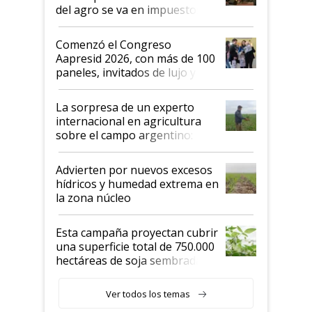
del agro se va en impuestos:
"No es bueno que en
Argentina se sigan discutiendo
Comenzó el Congreso
las mismas cosas de hace 50
Aapresid 2026, con más de 100
años"
paneles, invitados de lujo y
todas las tendencias
La sorpresa de un experto
internacional en agricultura
sobre el campo argentino:
"Estoy muy impresionado"
Advierten por nuevos excesos
hídricos y humedad extrema en
la zona núcleo
Esta campaña proyectan cubrir
una superficie total de 750.000
hectáreas de soja sembradas
con una nueva generación de
variedades que marcan un
Ver todos los temas
salto tecnológico en genética y