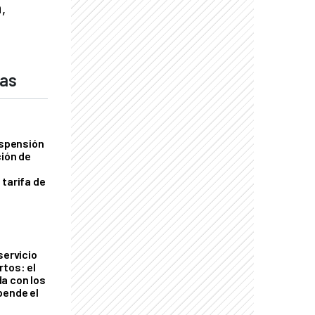
,
das
uspensión
ción de
 tarifa de
servicio
rtos: el
a con los
pende el