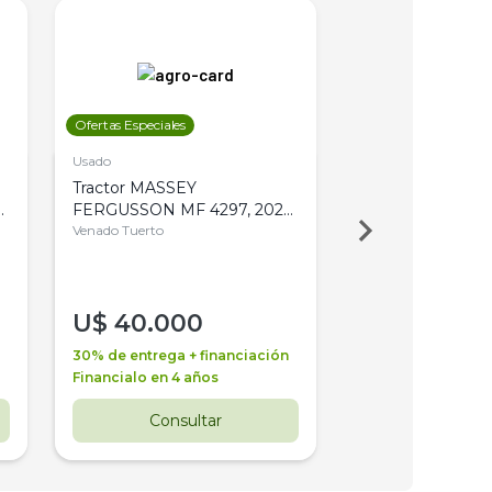
Ofertas Especiales
Ofertas Especiales
Usado
Usado
Tractor MASSEY
Tractor AGCO ALL
,
FERGUSSON MF 4297, 2020,
2003, 4WD, PA
4WD, PATON
Venado Tuerto
Venado Tuerto
U$
40.000
U$
30.000
30% de entrega + financiación
30% de entrega + 
Financialo en 4 años
Financialo en 3 a
Consultar
Consul