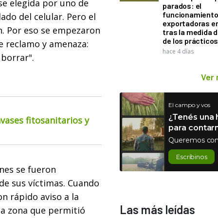
ase elegida por uno de
parados: el
funcionamiento 
lado del celular. Pero el
exportadoras e
n. Por eso se empezaron
tras la medida 
de los práctico
de reclamo y amenaza:
hace 4 días
borrar".
Ver
El campo y vos
¿Tenés una h
ases fitosanitarios y
para contar
Queremos con
Escribinos
ones se fueron
de sus víctimas. Cuando
n rápido aviso a la
Las más leídas
la zona que permitió