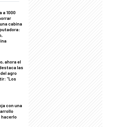
a a 1000
horrar
 una cabina
putadora:
o,
tina
o, ahora el
 destaca las
del agro
tir: "Los
"
oja con una
arrollo
 hacerlo