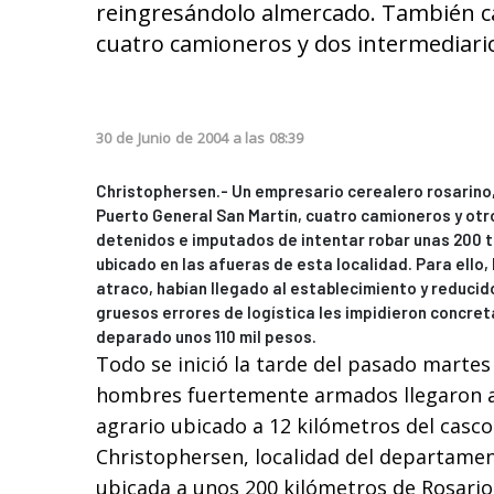
reingresándolo almercado. También ca
cuatro camioneros y dos intermediari
30
de
Junio
de
2004
a las
08:39
Christophersen.- Un empresario cerealero rosarino
Puerto General San Martín, cuatro camioneros y ot
detenidos e imputados de intentar robar unas 200 
ubicado en las afueras de esta localidad. Para ello,
atraco, habían llegado al establecimiento y reducid
gruesos errores de logística les impidieron concreta
deparado unos 110 mil pesos.
Todo se inició la tarde del pasado marte
hombres fuertemente armados llegaron a
agrario ubicado a 12 kilómetros del casc
Christophersen, localidad del departame
ubicada a unos 200 kilómetros de Rosario