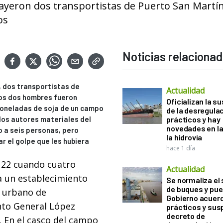
yeron dos transportistas de Puerto San Martín
os
Noticias relaciona
, dos transportistas de
Actualidad
ros dos hombres fueron
Oficializan la s
toneladas de soja de un campo
de la desregula
 los autores materiales del
prácticos y hay
novedades en la
o a seis personas, pero
la hidrovía
r el golpe que les hubiera
hace 1 día
s 22 cuando cuatro
Actualidad
 un establecimiento
Se normaliza el 
de buques y pue
o urbano de
Gobierno acuerd
nto General López
prácticos y sus
decreto de
. En el casco del campo