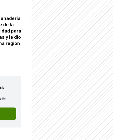
panadería
e de la
idad para
s y le dio
una región
as
cibí