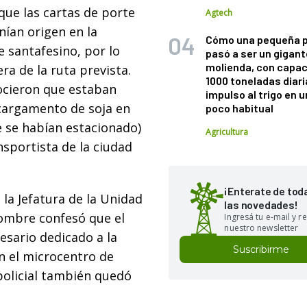
que las cartas de porte
Agtech
nían origen en la
Cómo una pequeña 
e santafesino, por lo
pasó a ser un gigant
molienda, con capac
ra de la ruta prevista.
1000 toneladas diaria
ocieron que estaban
impulso al trigo en 
 cargamento de soja en
poco habitual
 se habían estacionado)
Agricultura
sportista de la ciudad
¡Enterate de tod
la Jefatura de la Unidad
las novedades!
hombre confesó que el
Ingresá tu e-mail y re
nuestro newsletter
sario dedicado a la
Suscribirme
n el microcentro de
policial también quedó