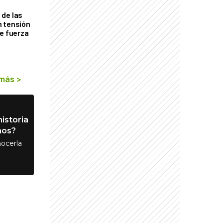
de las
n tensión
de fuerza
s
 más
>
istoria
nos?
ocerla