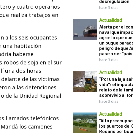
desregulación
tero y cuatro operarios
hace 3 días
que realiza trabajos en
Actualidad
Alerta por el con
naval que impac
n a los seis ocupantes
agro: lo que cu
un buque parado
n una habitación
peligro de que 
odría haberse
pase a ser "país
hace 3 días
 robos de soja en el sur
llí una dos horas
Actualidad
 delante de las víctimas
"Por una laja sa
vida": el impac
eron a las detenciones
relato de la ta
ro de la Unidad Regional
sobrevivió al to
hace 3 días
Actualidad
os llamados telefónicos
“Alta preocupac
 "Mandá los camiones
los puertos del 
Rosario por bu