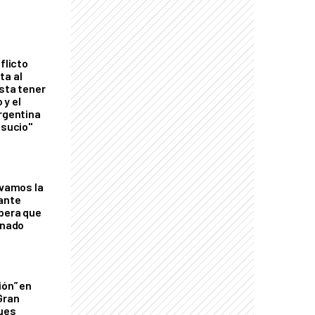
flicto
ta al
esta tener
 y el
Argentina
 sucio"
lvamos la
tante
mbera que
rnado
ión” en
Gran
ques