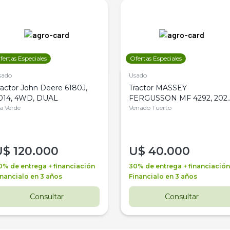
fertas Especiales
Ofertas Especiales
sado
Usado
ractor John Deere 6180J,
Tractor MASSEY
014, 4WD, DUAL
FERGUSSON MF 4292, 2020
la Verde
4WD, PATON
Venado Tuerto
U$
120.000
U$
40.000
0% de entrega + financiación
30% de entrega + financiación
inancialo en 3 años
Financialo en 3 años
Consultar
Consultar