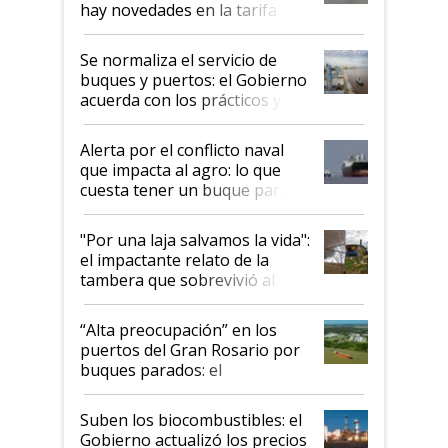
hay novedades en la tarifa de
la hidrovía
Se normaliza el servicio de
buques y puertos: el Gobierno
acuerda con los prácticos y
suspende el decreto de
desregulación
Alerta por el conflicto naval
que impacta al agro: lo que
cuesta tener un buque parado
y el peligro de que Argentina
pase a ser "país sucio"
"Por una laja salvamos la vida":
el impactante relato de la
tambera que sobrevivió al
tornado
“Alta preocupación” en los
puertos del Gran Rosario por
buques parados: el
funcionamiento de las
exportadoras en tensión tras
Suben los biocombustibles: el
la medida de fuerza de los
Gobierno actualizó los precios