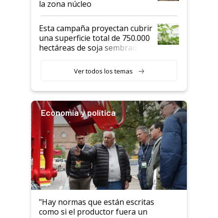
la zona núcleo
Esta campaña proyectan cubrir
una superficie total de 750.000
hectáreas de soja sembradas
con una nueva generación de
variedades que marcan un
Ver todos los temas
salto tecnológico en genética y
rendimiento
Economía y política
"Hay normas que están escritas
como si el productor fuera un