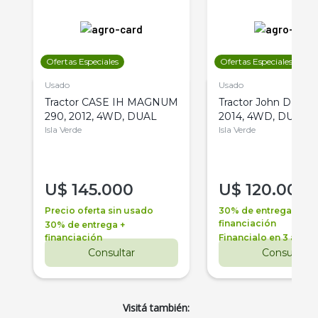
Ofertas Especiales
Ofertas Especiales
Usado
Usado
Tractor CASE IH MAGNUM
Tractor John Deere 
290, 2012, 4WD, DUAL
2014, 4WD, DUAL
Isla Verde
Isla Verde
U$
145.000
U$
120.000
Precio oferta sin usado
30% de entrega +
financiación
30% de entrega +
financiación
Financialo en 3 años
Consultar
Consultar
Visitá también: