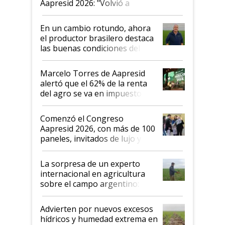
Aapresid 2026: "Volvió a
demostrar que hablar del
suelo es hablar de todo el
En un cambio rotundo, ahora
sistema productivo"
el productor brasilero destaca
las buenas condiciones del
agro argentino para invertir:
"Los veo más motivados"
Marcelo Torres de Aapresid
alertó que el 62% de la renta
del agro se va en impuestos:
"No es bueno que en
Argentina se sigan discutiendo
Comenzó el Congreso
las mismas cosas de hace 50
Aapresid 2026, con más de 100
años"
paneles, invitados de lujo y
todas las tendencias
La sorpresa de un experto
internacional en agricultura
sobre el campo argentino:
"Estoy muy impresionado"
Advierten por nuevos excesos
hídricos y humedad extrema en