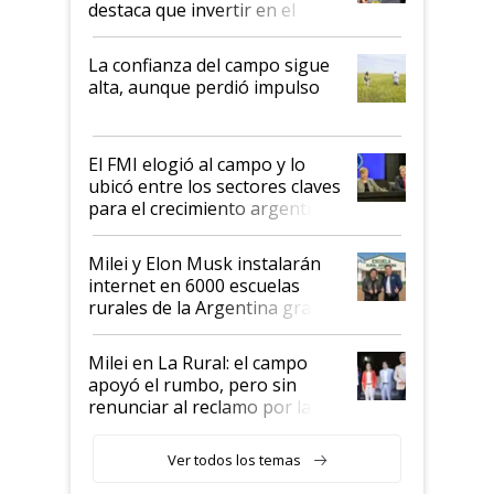
destaca que invertir en el
kirchnerismo era como "darle
plata a un hijo para droga":
La confianza del campo sigue
Juan Félix Rossetti, el libertario
alta, aunque perdió impulso
que de una dura crisis salió
más fuerte y apuesta al cambio
de Milei
El FMI elogió al campo y lo
ubicó entre los sectores claves
para el crecimiento argentino
Milei y Elon Musk instalarán
internet en 6000 escuelas
rurales de la Argentina gracias
a un acuerdo con Starlink
Milei en La Rural: el campo
apoyó el rumbo, pero sin
renunciar al reclamo por las
retenciones
Ver todos los temas