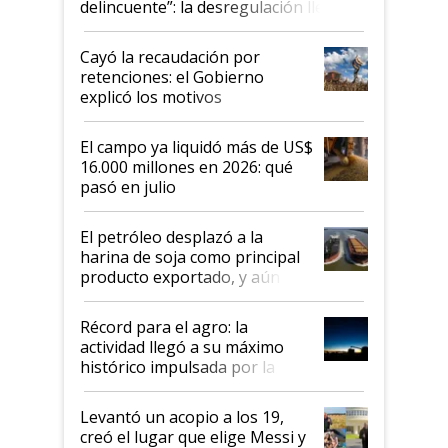
delincuente”: la desregulación llegó
al Congreso Aapresid y hasta se
habló del financiamiento al IPCVA
Cayó la recaudación por
retenciones: el Gobierno
explicó los motivos
El campo ya liquidó más de US$
16.000 millones en 2026: qué
pasó en julio
El petróleo desplazó a la
harina de soja como principal
producto exportado, y aún así
el agro aportó casi seis de cada
diez dólares y sostuvo el
Récord para el agro: la
liderazgo en un semestre
actividad llegó a su máximo
récord
histórico impulsada por la
cosecha y las exportaciones
Levantó un acopio a los 19,
creó el lugar que elige Messi y