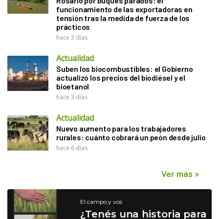
Rosario por buques parados: el
funcionamiento de las exportadoras en
tensión tras la medida de fuerza de los
prácticos
hace 3 días
Actualidad
Suben los biocombustibles: el Gobierno
actualizó los precios del biodiésel y el
bioetanol
hace 3 días
Actualidad
Nuevo aumento para los trabajadores
rurales: cuánto cobrará un peón desde julio
hace 6 días
Ver más
>
El campo y vos
¿Tenés una historia para