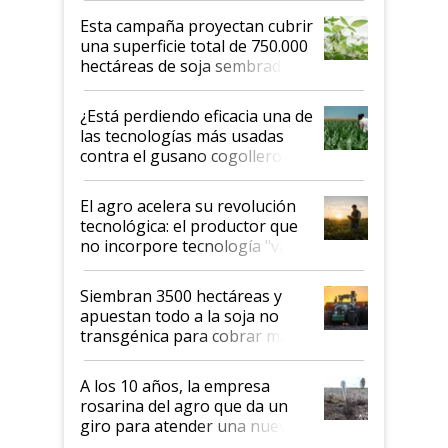
Esta campaña proyectan cubrir
una superficie total de 750.000
hectáreas de soja sembradas
con una nueva generación de
variedades que marcan un
¿Está perdiendo eficacia una de
salto tecnológico en genética y
las tecnologías más usadas
rendimiento
contra el gusano cogollero? El
desafío de una tecnología clave
El agro acelera su revolución
tecnológica: el productor que
no incorpore tecnología "va a
perder el tren"
Siembran 3500 hectáreas y
apuestan todo a la soja no
transgénica para cobrar más
por tonelada: compraron un
semillero
A los 10 años, la empresa
rosarina del agro que da un
giro para atender una nueva
etapa en el agro