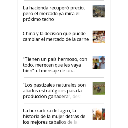
La hacienda recuperó precio,
pero el mercado ya mira el
próximo techo
China y la decisión que puede
cambiar el mercado de la carne
"Tienen un país hermoso, con
todo, merecen que les vaya
bien": el mensaje de una
ganadera uruguaya sobre las
oportunidades que se abren
"Los pastizales naturales son
para el agro en Argentina, con
aliados estratégicos para la
foco en la carne
producción ganadera", destaca
la iniciativa que ya reúne a 46
establecimientos en Argentina
La herradora del agro, la
historia de la mujer detrás de
los mejores caballos de la
Argentina y los mitos que