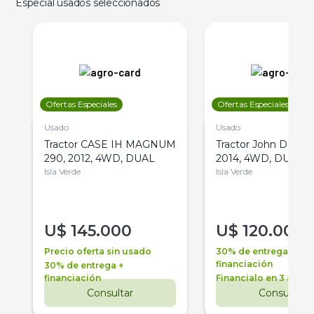
Especial usados seleccionados
Ofertas Especiales
Ofertas Especiales
Usado
Usado
Tractor CASE IH MAGNUM
Tractor John Deere 
290, 2012, 4WD, DUAL
2014, 4WD, DUAL
Isla Verde
Isla Verde
U$
145.000
U$
120.000
Precio oferta sin usado
30% de entrega +
financiación
30% de entrega +
financiación
Financialo en 3 años
Consultar
Consultar