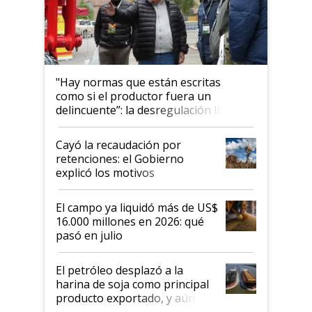
"Hay normas que están escritas
como si el productor fuera un
delincuente”: la desregulación llegó
al Congreso Aapresid y hasta se
habló del financiamiento al IPCVA
Cayó la recaudación por
retenciones: el Gobierno
explicó los motivos
El campo ya liquidó más de US$
16.000 millones en 2026: qué
pasó en julio
El petróleo desplazó a la
harina de soja como principal
producto exportado, y aún así
el agro aportó casi seis de cada