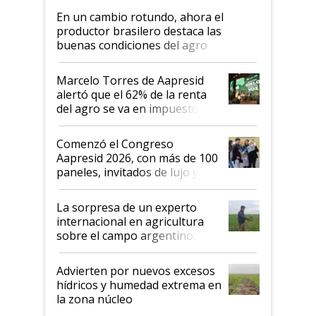
En un cambio rotundo, ahora el
productor brasilero destaca las
buenas condiciones del agro
argentino para invertir: "Los veo
más motivados"
Marcelo Torres de Aapresid
alertó que el 62% de la renta
del agro se va en impuestos:
"No es bueno que en
Argentina se sigan discutiendo
Comenzó el Congreso
las mismas cosas de hace 50
Aapresid 2026, con más de 100
años"
paneles, invitados de lujo y
todas las tendencias
La sorpresa de un experto
internacional en agricultura
sobre el campo argentino:
"Estoy muy impresionado"
Advierten por nuevos excesos
hídricos y humedad extrema en
la zona núcleo