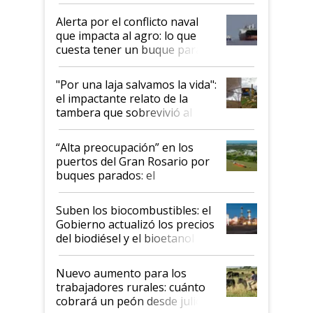
desregulación
Alerta por el conflicto naval
que impacta al agro: lo que
cuesta tener un buque parado
y el peligro de que Argentina
pase a ser "país sucio"
"Por una laja salvamos la vida":
el impactante relato de la
tambera que sobrevivió al
tornado
“Alta preocupación” en los
puertos del Gran Rosario por
buques parados: el
funcionamiento de las
exportadoras en tensión tras
Suben los biocombustibles: el
la medida de fuerza de los
Gobierno actualizó los precios
prácticos
del biodiésel y el bioetanol
Nuevo aumento para los
trabajadores rurales: cuánto
cobrará un peón desde julio