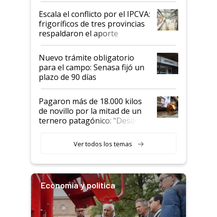
todavía hacen sufrir a estos
Escala el conflicto por el IPCVA:
animales: "Mientras me
frigoríficos de tres provincias
descalificaban, yo seguí
respaldaron el aporte
haciendo currículum"
obligatorio
Nuevo trámite obligatorio
para el campo: Senasa fijó un
plazo de 90 días
Pagaron más de 18.000 kilos
de novillo por la mitad de un
ternero patagónico: "Desde
que bajó del camión empezó a
llamar la atención"
Ver todos los temas
Economía y política