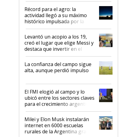
diez dólares y sostuvo el
Récord para el agro: la
liderazgo en un semestre
actividad llegó a su máximo
récord
histórico impulsada por la
cosecha y las exportaciones
Levantó un acopio a los 19,
creó el lugar que elige Messi y
destaca que invertir en el
kirchnerismo era como "darle
plata a un hijo para droga":
La confianza del campo sigue
Juan Félix Rossetti, el libertario
alta, aunque perdió impulso
que de una dura crisis salió
más fuerte y apuesta al cambio
de Milei
El FMI elogió al campo y lo
ubicó entre los sectores claves
para el crecimiento argentino
Milei y Elon Musk instalarán
internet en 6000 escuelas
rurales de la Argentina gracias