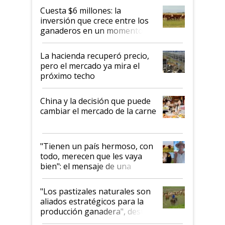
Cuesta $6 millones: la
inversión que crece entre los
ganaderos en un momento
histórico para la actividad
La hacienda recuperó precio,
pero el mercado ya mira el
próximo techo
China y la decisión que puede
cambiar el mercado de la carne
"Tienen un país hermoso, con
todo, merecen que les vaya
bien": el mensaje de una
ganadera uruguaya sobre las
oportunidades que se abren
"Los pastizales naturales son
para el agro en Argentina, con
aliados estratégicos para la
foco en la carne
producción ganadera", destaca
la iniciativa que ya reúne a 46