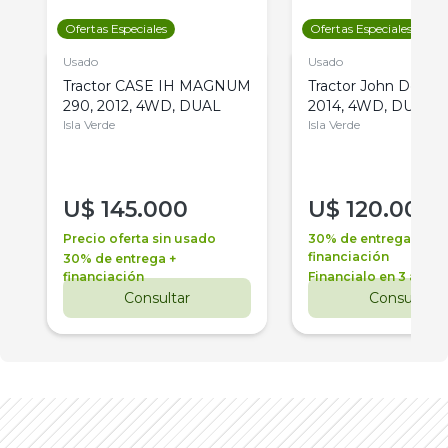
Ofertas Especiales
Ofertas Especiales
Usado
Usado
Tractor CASE IH MAGNUM
Tractor John Deere 
290, 2012, 4WD, DUAL
2014, 4WD, DUAL
Isla Verde
Isla Verde
U$
145.000
U$
120.000
Precio oferta sin usado
30% de entrega +
financiación
30% de entrega +
financiación
Financialo en 3 años
Consultar
Consultar