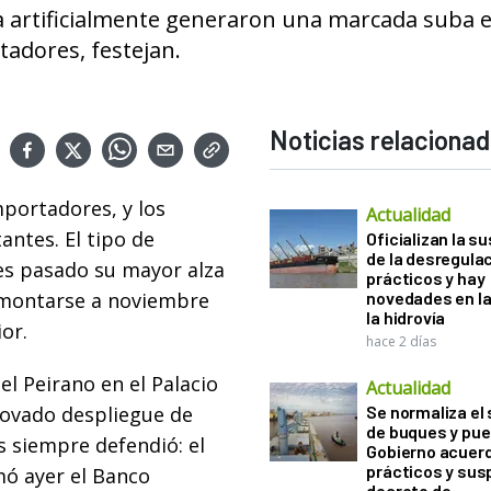
nida artificialmente generaron una marcada suba e
tadores, festejan.
Noticias relaciona
mportadores, y los
Actualidad
ntes. El tipo de
Oficializan la s
de la desregula
mes pasado su mayor alza
prácticos y hay
remontarse a noviembre
novedades en la
la hidrovía
or.
hace 2 días
l Peirano en el Palacio
Actualidad
novado despliegue de
Se normaliza el 
de buques y pue
 siempre defendió: el
Gobierno acuerd
prácticos y sus
mó ayer el Banco
decreto de