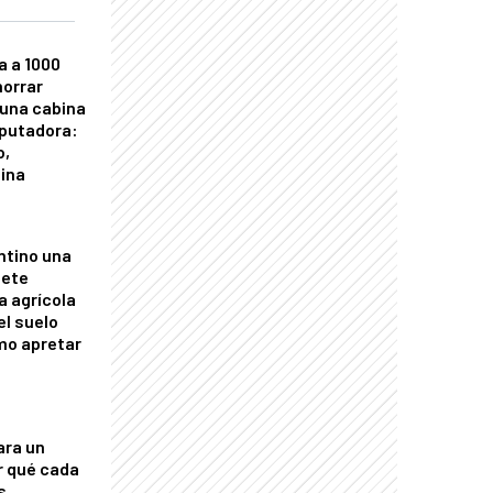
a a 1000
horrar
 una cabina
putadora:
o,
tina
ntino una
mete
a agrícola
el suelo
mo apretar
ara un
r qué cada
s