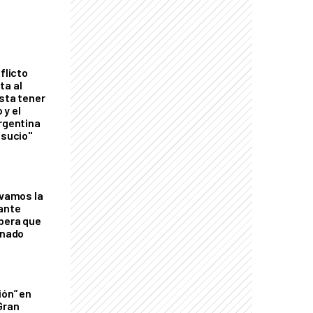
flicto
ta al
esta tener
 y el
Argentina
 sucio"
lvamos la
tante
mbera que
rnado
ión” en
Gran