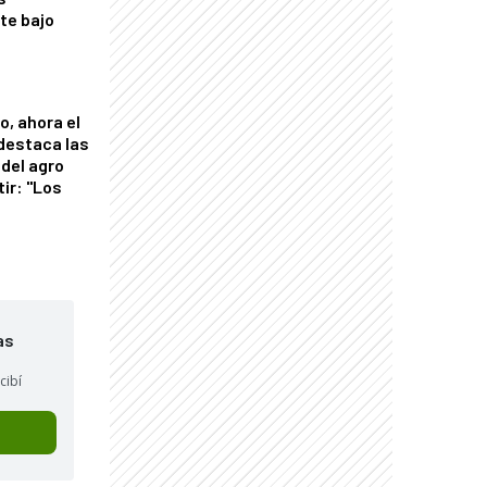
nte bajo
o, ahora el
 destaca las
del agro
tir: "Los
"
as
cibí