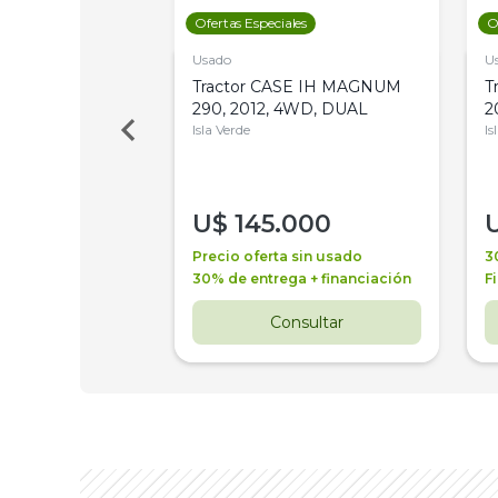
les
Ofertas Especiales
O
Usado
U
a Metalfor 7040,
Tractor CASE IH MAGNUM
T
Bot 32 Mts
290, 2012, 4WD, DUAL
2
Isla Verde
Is
000
U$
145.000
a + financiación
Precio oferta sin usado
3
 4 años
30% de entrega + financiación
F
nsultar
Consultar