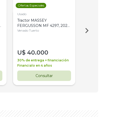
Ofertas Especiales
Ofertas Especiales
Usado
Usado
Tractor MASSEY
Tractor AGCO ALL
,
FERGUSSON MF 4297, 2020,
2003, 4WD, PA
4WD, PATON
Venado Tuerto
Venado Tuerto
U$
40.000
U$
30.000
30% de entrega + financiación
30% de entrega + 
Financialo en 4 años
Financialo en 3 a
Consultar
Consul