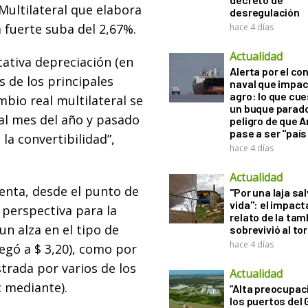
Multilateral que elabora
desregulación
a fuerte suba del 2,67%.
hace 4 días
Actualidad
icativa depreciación (en
Alerta por el con
s de los principales
naval que impac
agro: lo que cu
mbio real multilateral se
un buque parado
al mes del año y pasado
peligro de que 
pase a ser "país
a convertibilidad”,
hace 4 días
Actualidad
senta, desde el punto de
"Por una laja sa
vida": el impac
 perspectiva para la
relato de la ta
un alza en el tipo de
sobrevivió al to
hace 4 días
egó a $ 3,20), como por
strada por varios de los
Actualidad
c mediante).
“Alta preocupac
los puertos del 