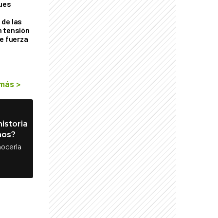
ques
de las
n tensión
de fuerza
s
 más
>
istoria
nos?
ocerla