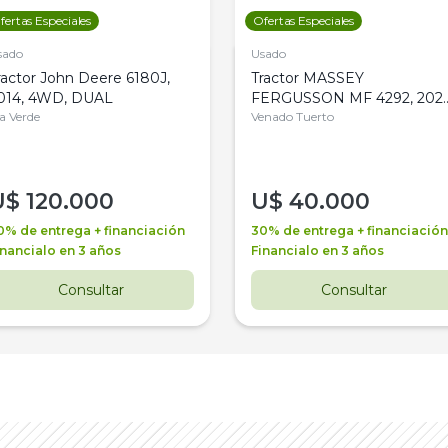
fertas Especiales
Ofertas Especiales
sado
Usado
ractor John Deere 6180J,
Tractor MASSEY
014, 4WD, DUAL
FERGUSSON MF 4292, 2020
la Verde
4WD, PATON
Venado Tuerto
U$
120.000
U$
40.000
0% de entrega + financiación
30% de entrega + financiación
inancialo en 3 años
Financialo en 3 años
Consultar
Consultar