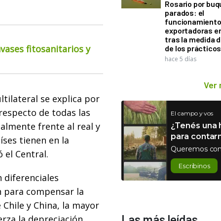
Rosario por bu
parados: el
funcionamiento 
exportadoras e
tras la medida 
ases fitosanitarios y
de los práctico
hace 5 días
Ver
tilateral se explica por
respecto de todas las
El campo y vos
almente frente al real y
¿Tenés una h
para contar
íses tienen en la
Queremos con
 el Central.
Escribinos
n diferenciales
an para compensar la
 Chile y China, la mayor
Las más leídas
erza la depreciación