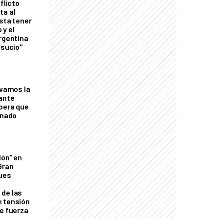
flicto
ta al
esta tener
 y el
Argentina
 sucio"
lvamos la
tante
mbera que
rnado
ión” en
Gran
ques
de las
n tensión
de fuerza
s