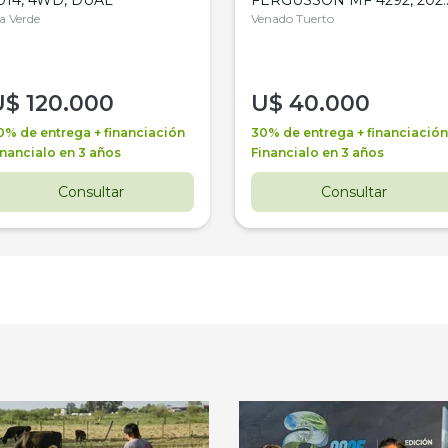
la Verde
4WD, PATON
Venado Tuerto
U$
120.000
U$
40.000
0% de entrega + financiación
30% de entrega + financiación
inancialo en 3 años
Financialo en 3 años
Consultar
Consultar