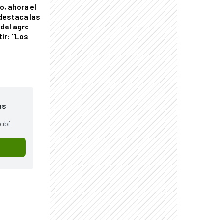
o, ahora el
 destaca las
del agro
tir: "Los
"
as
cibí