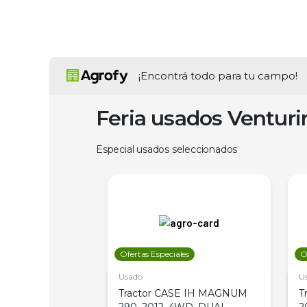
¡Encontrá todo para tu campo!
Feria usados Ventur
Especial usados seleccionados
les
Ofertas Especiales
O
Usado
U
a Metalfor 7040,
Tractor CASE IH MAGNUM
T
Bot 32 Mts
290, 2012, 4WD, DUAL
2