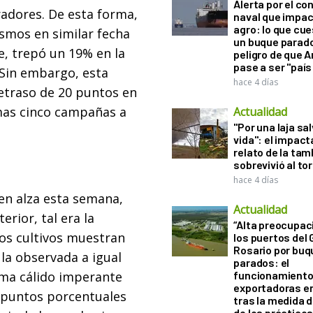
Alerta por el con
adores. De esta forma,
naval que impac
agro: lo que cu
ismos en similar fecha
un buque parado
te, trepó un 19% en la
peligro de que 
pase a ser "país
 Sin embargo, esta
hace 4 días
retraso de 20 puntos en
mas cinco campañas a
Actualidad
"Por una laja sa
vida": el impac
relato de la ta
sobrevivió al to
hace 4 días
 en alza esta semana,
Actualidad
rior, tal era la
“Alta preocupac
los cultivos muestran
los puertos del 
Rosario por bu
la observada a igual
parados: el
lima cálido imperante
funcionamiento 
exportadoras e
21 puntos porcentuales
tras la medida 
de los práctico