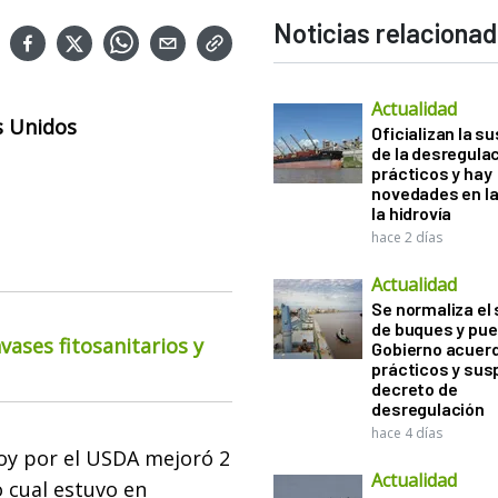
Noticias relaciona
Actualidad
s Unidos
Oficializan la s
de la desregula
prácticos y hay
novedades en la
la hidrovía
hace 2 días
Actualidad
Se normaliza el 
de buques y pue
ases fitosanitarios y
Gobierno acuerd
prácticos y sus
decreto de
desregulación
hace 4 días
 hoy por el USDA mejoró 2
Actualidad
 cual estuvo en