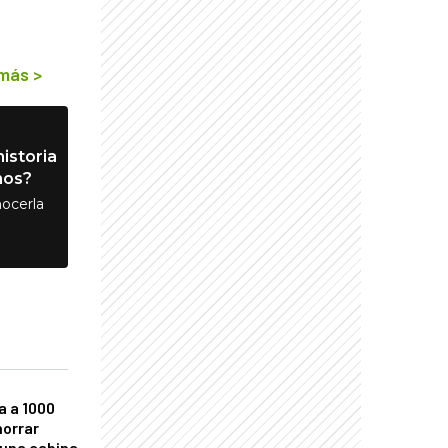
 más
>
istoria
nos?
ocerla
a a 1000
horrar
 una cabina