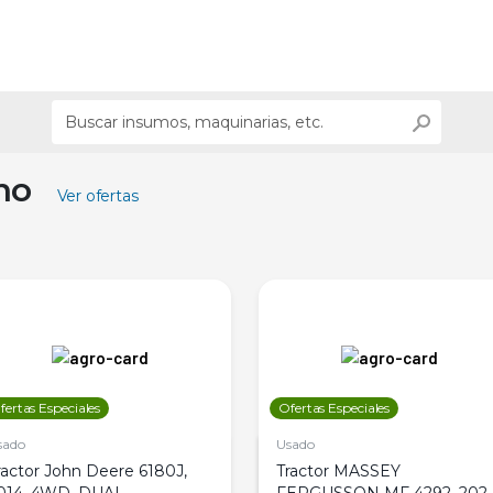
ino
Ver ofertas
fertas Especiales
Ofertas Especiales
sado
Usado
ractor John Deere 6180J,
Tractor MASSEY
014, 4WD, DUAL
FERGUSSON MF 4292, 2020