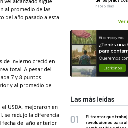
 nivel alcanzado sigue
hace 5 días
n al promedio de las
o del año pasado a esta
Ver
El campo y vos
¿Tenés una h
para contar
Queremos con
s de invierno creció en
ea total. A pesar del
Escribinos
sada 7 y 8 puntos
ior y al promedio de
Las más leídas
n el USDA, mejoraron en
í, se redujo la diferencia
El tractor que trabaj
l fecha del año anterior
revoluciones para a
combustible y tiene