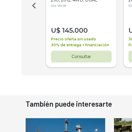
Isla Verde
Is
000
U$
145.000
a + financiación
Precio oferta sin usado
3
 4 años
30% de entrega + financiación
F
nsultar
Consultar
También puede interesarte