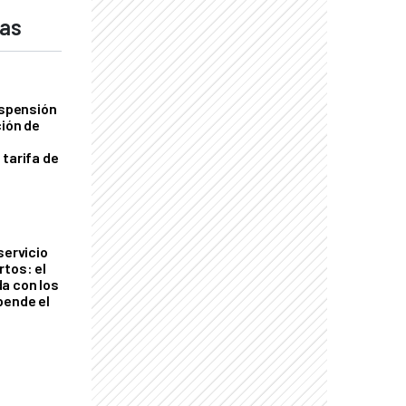
das
uspensión
ción de
 tarifa de
servicio
rtos: el
a con los
pende el