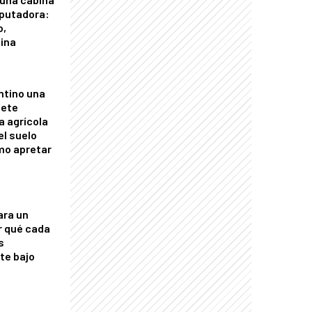
putadora:
o,
tina
ntino una
mete
a agrícola
el suelo
mo apretar
ara un
r qué cada
s
nte bajo