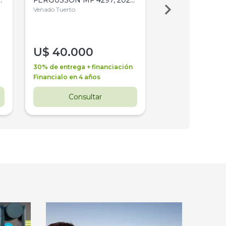
4WD, PATON
Venado Tuerto
Venado Tuerto
U$
40.000
U$
30.000
30% de entrega + financiación
30% de entrega + 
Financialo en 4 años
Financialo en 3 a
Consultar
Consul