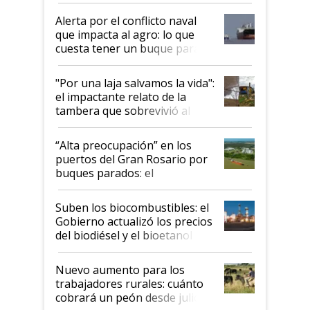
Alerta por el conflicto naval
que impacta al agro: lo que
cuesta tener un buque parado
y el peligro de que Argentina
pase a ser "país sucio"
"Por una laja salvamos la vida":
el impactante relato de la
tambera que sobrevivió al
tornado
“Alta preocupación” en los
puertos del Gran Rosario por
buques parados: el
funcionamiento de las
exportadoras en tensión tras
Suben los biocombustibles: el
la medida de fuerza de los
Gobierno actualizó los precios
prácticos
del biodiésel y el bioetanol
Nuevo aumento para los
trabajadores rurales: cuánto
cobrará un peón desde julio