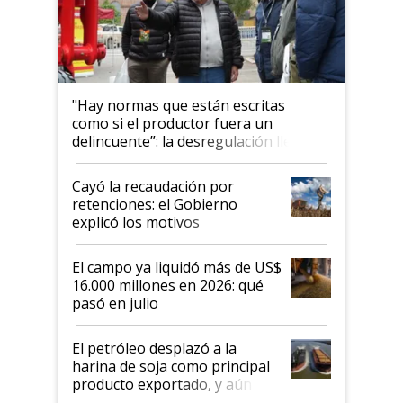
"Hay normas que están escritas
como si el productor fuera un
delincuente”: la desregulación llegó
al Congreso Aapresid y hasta se
habló del financiamiento al IPCVA
Cayó la recaudación por
retenciones: el Gobierno
explicó los motivos
El campo ya liquidó más de US$
16.000 millones en 2026: qué
pasó en julio
El petróleo desplazó a la
harina de soja como principal
producto exportado, y aún así
el agro aportó casi seis de cada