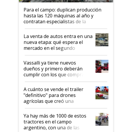
Para el campo: duplican producción
hasta las 120 máquinas al año y
contratan especialistas de la
industria automotriz para lograrlo
La venta de autos entra en una
nueva etapa: qué espera el
mercado en el segundo
semestre
Vassalli ya tiene nuevos
dueños y primero deberán
cumplir con los que compraron
cosechadoras y todavía no las
recibieron: quién está detrás
A cuánto se vende el trailer
del rescate de la empresa
"definitivo" para drones
agrícolas que creó una
empresa argentina: "Veíamos a
contratistas invirtiendo miles
Ya hay más de 1000 de estos
de dólares en drones de última
tractores en el campo
generación que luego eran
argentino, con una de las
transportados de forma