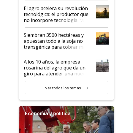
El agro acelera su revolución
tecnológica: el productor que
no incorpore tecnología "va a
perder el tren"
Siembran 3500 hectáreas y
apuestan todo a la soja no
transgénica para cobrar más
por tonelada: compraron un
semillero
A los 10 años, la empresa
rosarina del agro que da un
giro para atender una nueva
etapa en el agro
Ver todos los temas
Economía y política