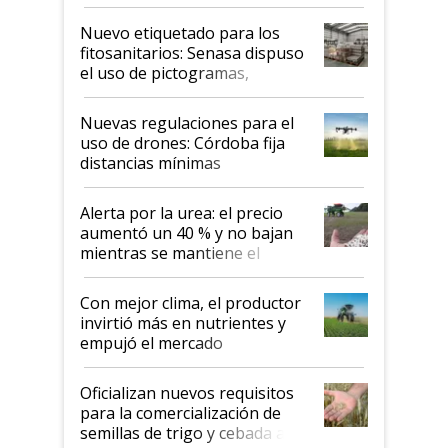
productividad en la campaña
fina
Nuevo etiquetado para los
fitosanitarios: Senasa dispuso
el uso de pictogramas,
palabras de advertencia e
indicaciones
Nuevas regulaciones para el
uso de drones: Córdoba fija
distancias mínimas
Alerta por la urea: el precio
aumentó un 40 % y no bajan
mientras se mantiene el
conflicto en Medio Oriente
Con mejor clima, el productor
invirtió más en nutrientes y
empujó el mercado
Oficializan nuevos requisitos
para la comercialización de
semillas de trigo y cebada a