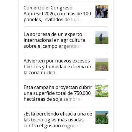
Argentina se sigan discutiendo
Comenzó el Congreso
las mismas cosas de hace 50
Aapresid 2026, con más de 100
años"
paneles, invitados de lujo y
todas las tendencias
La sorpresa de un experto
internacional en agricultura
sobre el campo argentino:
"Estoy muy impresionado"
Advierten por nuevos excesos
hídricos y humedad extrema en
la zona núcleo
Esta campaña proyectan cubrir
una superficie total de 750.000
hectáreas de soja sembradas
con una nueva generación de
variedades que marcan un
¿Está perdiendo eficacia una de
salto tecnológico en genética y
las tecnologías más usadas
rendimiento
contra el gusano cogollero? El
desafío de una tecnología clave