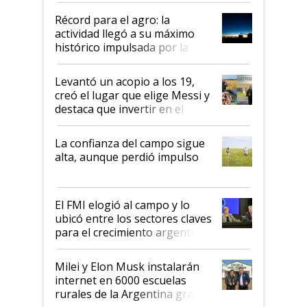
diez dólares y sostuvo el
Récord para el agro: la
liderazgo en un semestre
actividad llegó a su máximo
récord
histórico impulsada por la
cosecha y las exportaciones
Levantó un acopio a los 19,
creó el lugar que elige Messi y
destaca que invertir en el
kirchnerismo era como "darle
plata a un hijo para droga":
La confianza del campo sigue
Juan Félix Rossetti, el libertario
alta, aunque perdió impulso
que de una dura crisis salió
más fuerte y apuesta al cambio
de Milei
El FMI elogió al campo y lo
ubicó entre los sectores claves
para el crecimiento argentino
Milei y Elon Musk instalarán
internet en 6000 escuelas
rurales de la Argentina gracias