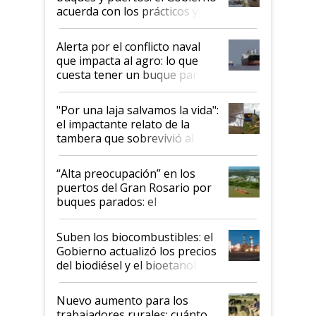
acuerda con los prácticos y
suspende el decreto de
desregulación
Alerta por el conflicto naval
que impacta al agro: lo que
cuesta tener un buque parado
y el peligro de que Argentina
pase a ser "país sucio"
"Por una laja salvamos la vida":
el impactante relato de la
tambera que sobrevivió al
tornado
“Alta preocupación” en los
puertos del Gran Rosario por
buques parados: el
funcionamiento de las
exportadoras en tensión tras
Suben los biocombustibles: el
la medida de fuerza de los
Gobierno actualizó los precios
prácticos
del biodiésel y el bioetanol
Nuevo aumento para los
trabajadores rurales: cuánto