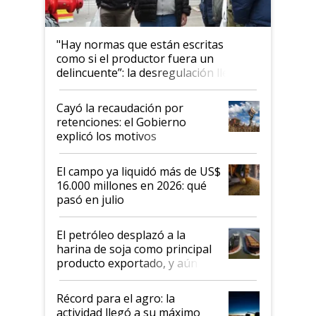
"Hay normas que están escritas
como si el productor fuera un
delincuente”: la desregulación llegó
al Congreso Aapresid y hasta se
habló del financiamiento al IPCVA
Cayó la recaudación por
retenciones: el Gobierno
explicó los motivos
El campo ya liquidó más de US$
16.000 millones en 2026: qué
pasó en julio
El petróleo desplazó a la
harina de soja como principal
producto exportado, y aún así
el agro aportó casi seis de cada
diez dólares y sostuvo el
Récord para el agro: la
liderazgo en un semestre
actividad llegó a su máximo