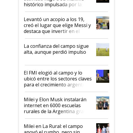
récord
histórico impulsada por la
cosecha y las exportaciones
Levantó un acopio a los 19,
creó el lugar que elige Messi y
destaca que invertir en el
kirchnerismo era como "darle
plata a un hijo para droga":
La confianza del campo sigue
Juan Félix Rossetti, el libertario
alta, aunque perdió impulso
que de una dura crisis salió
más fuerte y apuesta al cambio
de Milei
El FMI elogió al campo y lo
ubicó entre los sectores claves
para el crecimiento argentino
Milei y Elon Musk instalarán
internet en 6000 escuelas
rurales de la Argentina gracias
a un acuerdo con Starlink
Milei en La Rural: el campo
apoyó el rumbo, pero sin