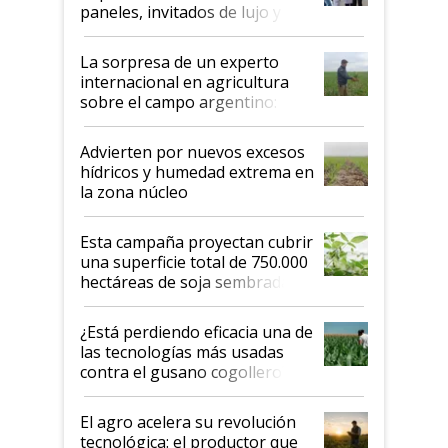
años"
paneles, invitados de lujo y
todas las tendencias
La sorpresa de un experto
internacional en agricultura
sobre el campo argentino:
"Estoy muy impresionado"
Advierten por nuevos excesos
hídricos y humedad extrema en
la zona núcleo
Esta campaña proyectan cubrir
una superficie total de 750.000
hectáreas de soja sembradas
con una nueva generación de
variedades que marcan un
¿Está perdiendo eficacia una de
salto tecnológico en genética y
las tecnologías más usadas
rendimiento
contra el gusano cogollero? El
desafío de una tecnología clave
El agro acelera su revolución
tecnológica: el productor que