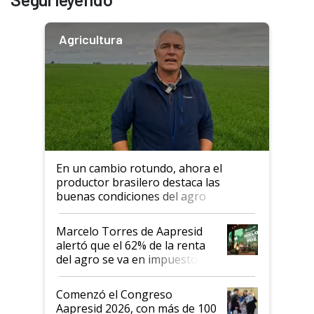
Agricultura
En un cambio rotundo, ahora el
productor brasilero destaca las
buenas condiciones del agro
argentino para invertir: "Los veo
más motivados"
Marcelo Torres de Aapresid
alertó que el 62% de la renta
del agro se va en impuestos:
"No es bueno que en
Argentina se sigan discutiendo
Comenzó el Congreso
las mismas cosas de hace 50
Aapresid 2026, con más de 100