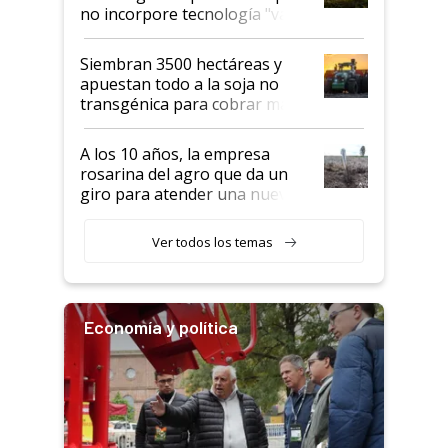
no incorpore tecnología "va a
perder el tren"
Siembran 3500 hectáreas y
apuestan todo a la soja no
transgénica para cobrar más
por tonelada: compraron un
semillero
A los 10 años, la empresa
rosarina del agro que da un
giro para atender una nueva
etapa en el agro
Ver todos los temas
Economía y política