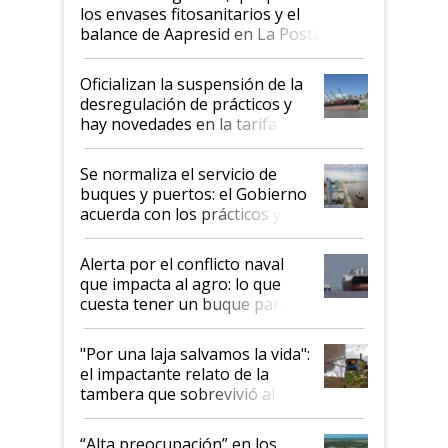
los envases fitosanitarios y el
balance de Aapresid en La Posta
Oficializan la suspensión de la
desregulación de prácticos y
hay novedades en la tarifa de
la hidrovía
Se normaliza el servicio de
buques y puertos: el Gobierno
acuerda con los prácticos y
suspende el decreto de
desregulación
Alerta por el conflicto naval
que impacta al agro: lo que
cuesta tener un buque parado
y el peligro de que Argentina
pase a ser "país sucio"
"Por una laja salvamos la vida":
el impactante relato de la
tambera que sobrevivió al
tornado
“Alta preocupación” en los