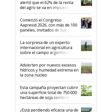
alertó que el 62% de la renta
del agro se va en impuestos:
"No es bueno que en
Argentina se sigan discutiendo
Comenzó el Congreso
las mismas cosas de hace 50
Aapresid 2026, con más de 100
años"
paneles, invitados de lujo y
todas las tendencias
La sorpresa de un experto
internacional en agricultura
sobre el campo argentino:
"Estoy muy impresionado"
Advierten por nuevos excesos
hídricos y humedad extrema en
la zona núcleo
Esta campaña proyectan cubrir
una superficie total de 750.000
hectáreas de soja sembradas
con una nueva generación de
variedades que marcan un
¿Está perdiendo eficacia una de