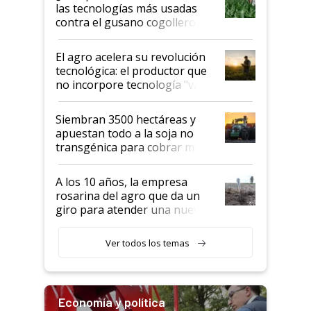
salto tecnológico en genética y
las tecnologías más usadas
rendimiento
contra el gusano cogollero? El
desafío de una tecnología clave
El agro acelera su revolución
tecnológica: el productor que
no incorpore tecnología "va a
perder el tren"
Siembran 3500 hectáreas y
apuestan todo a la soja no
transgénica para cobrar más
por tonelada: compraron un
semillero
A los 10 años, la empresa
rosarina del agro que da un
giro para atender una nueva
etapa en el agro
Ver todos los temas
Economía y política