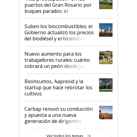
puertos del Gran Rosario por
buques parados: el
funcionamiento de las
exportadoras en tensión tras
Suben los biocombustibles: el
la medida de fuerza de los
Gobierno actualizó los precios
prácticos
del biodiésel y el bioetanol
Nuevo aumento para los
trabajadores rurales: cuánto
cobrará un peón desde julio
Bioinsumos, Aapresid y la
startup que hace rebrotar los
cultivos
Carbap renovó su conducción
y apuesta a una nueva
generación de dirigentes
rurales
Ver todos los temas