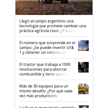
Llegó al campo argentino una
tecnología que promete cambiar una
práctica agrícola clave: ¿Y si analizar
el suelo fuera tan simple como
apretar un botón?
El número que sorprende en el
campo: ¿Se puede invertir US$
1 y obtener un retorno de
hasta US$ 10 en agricultura?
El tractor que trabaja a 1000
revoluciones para ahorrar
combustible y tiene una cabina
que parece una computadora:
lo último en el mundo,
Más de 30 equipos para un
disponible en Argentina
mismo desafío: ¿Por qué cada
vez más productores
incorporan fertilizante bajo
tierra?
La IA en la maquinaria agrícola: