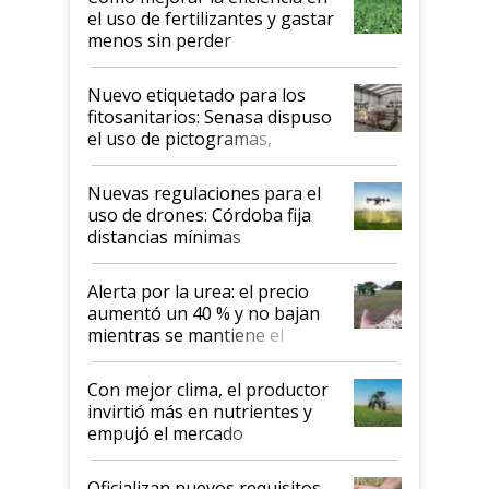
el uso de fertilizantes y gastar
menos sin perder
productividad en la campaña
fina
Nuevo etiquetado para los
fitosanitarios: Senasa dispuso
el uso de pictogramas,
palabras de advertencia e
indicaciones
Nuevas regulaciones para el
uso de drones: Córdoba fija
distancias mínimas
Alerta por la urea: el precio
aumentó un 40 % y no bajan
mientras se mantiene el
conflicto en Medio Oriente
Con mejor clima, el productor
invirtió más en nutrientes y
empujó el mercado
Oficializan nuevos requisitos