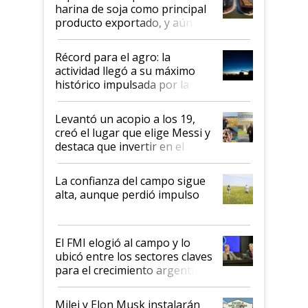
harina de soja como principal
producto exportado, y aún así
el agro aportó casi seis de cada
diez dólares y sostuvo el
Récord para el agro: la
liderazgo en un semestre
actividad llegó a su máximo
récord
histórico impulsada por la
cosecha y las exportaciones
Levantó un acopio a los 19,
creó el lugar que elige Messi y
destaca que invertir en el
kirchnerismo era como "darle
plata a un hijo para droga":
La confianza del campo sigue
Juan Félix Rossetti, el libertario
alta, aunque perdió impulso
que de una dura crisis salió
más fuerte y apuesta al cambio
de Milei
El FMI elogió al campo y lo
ubicó entre los sectores claves
para el crecimiento argentino
Milei y Elon Musk instalarán