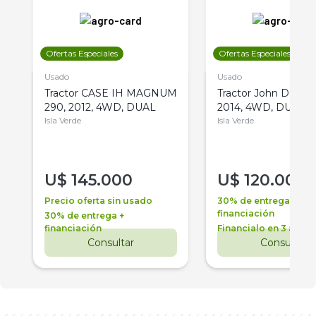
Ofertas Especiales
Ofertas Especiales
Usado
Usado
Tractor CASE IH MAGNUM
Tractor John Deere 
290, 2012, 4WD, DUAL
2014, 4WD, DUAL
Isla Verde
Isla Verde
U$
145.000
U$
120.000
Precio oferta sin usado
30% de entrega +
financiación
30% de entrega +
financiación
Financialo en 3 años
Consultar
Consultar