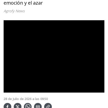
emoción y el azar
Agrofy News
28
de
Julio
de
2026
a las
09:50