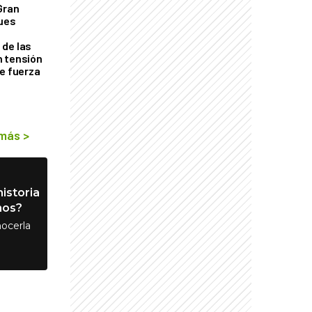
Gran
ques
de las
n tensión
de fuerza
s
 más
>
istoria
nos?
ocerla