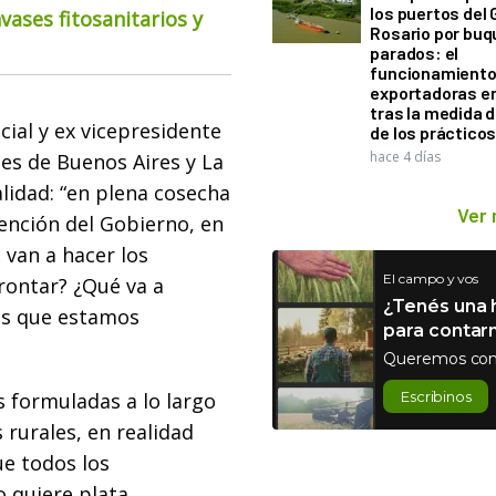
los puertos del 
ases fitosanitarios y
Rosario por bu
parados: el
funcionamiento 
exportadoras e
tras la medida 
ial y ex vicepresidente
de los práctico
hace 4 días
es de Buenos Aires y La
alidad: “en plena cosecha
Ver
ención del Gobierno, en
van a hacer los
El campo y vos
rontar? ¿Qué va a
¿Tenés una h
es que estamos
para contar
Queremos con
 formuladas a lo largo
Escribinos
 rurales, en realidad
e todos los
 quiere plata.