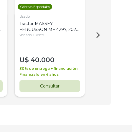
Ofertas Especiales
Ofertas Especiales
Usado
Usado
Tractor MASSEY
Tractor AGCO ALL
,
FERGUSSON MF 4297, 2020,
2003, 4WD, PA
4WD, PATON
Venado Tuerto
Venado Tuerto
U$
40.000
U$
30.000
30% de entrega + financiación
30% de entrega + 
Financialo en 4 años
Financialo en 3 a
Consultar
Consul