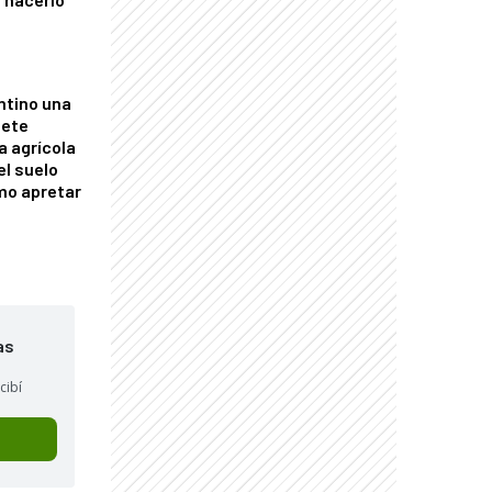
ntino una
mete
a agrícola
el suelo
mo apretar
as
cibí