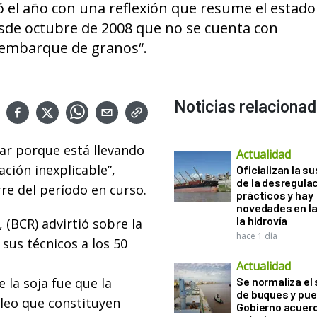
 el año con una reflexión que resume el estado
esde octubre de 2008 que no se cuenta con
 embarque de granos“.
Noticias relaciona
ar porque está llevando
Actualidad
ación inexplicable”,
Oficializan la s
de la desregula
erre del período en curso.
prácticos y hay
novedades en la
la hidrovía
 (BCR) advirtió sobre la
hace 1 día
sus técnicos a los 50
Actualidad
 la soja fue que la
Se normaliza el 
de buques y pue
cleo que constituyen
Gobierno acuerd