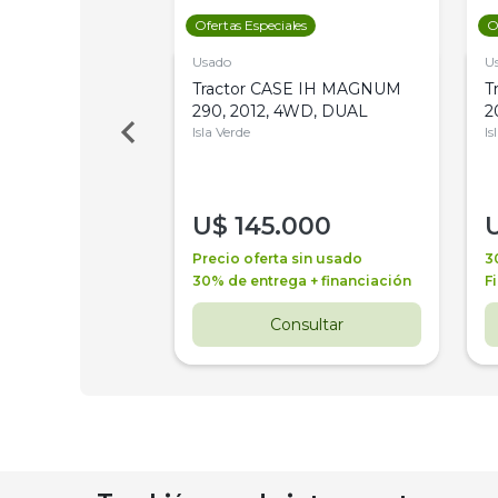
les
Ofertas Especiales
O
Usado
U
a Metalfor 7040,
Tractor CASE IH MAGNUM
T
Bot 32 Mts
290, 2012, 4WD, DUAL
2
Isla Verde
Is
000
U$
145.000
a + financiación
Precio oferta sin usado
3
 4 años
30% de entrega + financiación
F
nsultar
Consultar