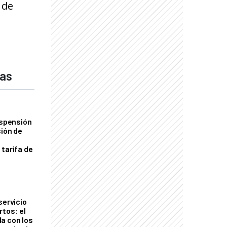
 de
das
uspensión
ción de
 tarifa de
servicio
rtos: el
a con los