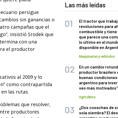
Las más leídas
pecuario persigue
cambios sin ganancias o
El tractor que trabaj
cuatro campañas que el
revoluciones para a
combustible y tiene
go”, insistió Srodek que
que parece una com
 termina con una
lo último en el mund
disponible en Argen
ra el productor
Maquinarias y vehículos
En un cambio rotund
productor brasilero
cativos al 2009 y lo
buenas condiciones 
argentino para inver
ión” como contrapartida
veo más motivados
, en las rutas.
Agricultura
oblemas que resolver,
¿Dos cosechas de s
 entre productores
sola siembra? El des
argentino que busca