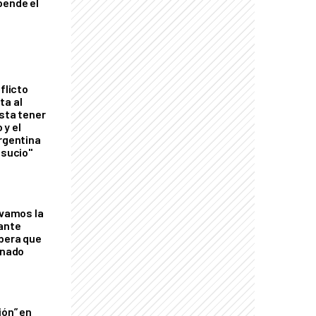
pende el
flicto
ta al
esta tener
 y el
Argentina
 sucio"
lvamos la
tante
mbera que
rnado
ión” en