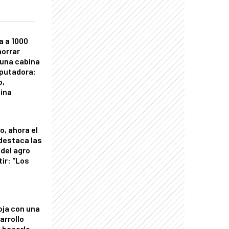
a a 1000
horrar
 una cabina
putadora:
o,
tina
o, ahora el
 destaca las
del agro
tir: "Los
"
oja con una
arrollo
 hacerlo