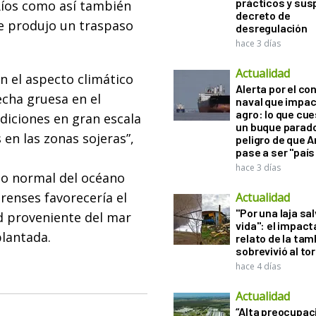
prácticos y sus
Ríos como así también
decreto de
se produjo un traspaso
desregulación
hace 3 días
Actualidad
n el aspecto climático
Alerta por el con
echa gruesa en el
naval que impac
agro: lo que cu
ndiciones en gran escala
un buque parado
 en las zonas sojeras”,
peligro de que 
pase a ser "país
hace 3 días
lo normal del océano
renses favorecería el
Actualidad
"Por una laja sa
d proveniente del mar
vida": el impac
plantada.
relato de la ta
sobrevivió al to
hace 4 días
Actualidad
“Alta preocupac