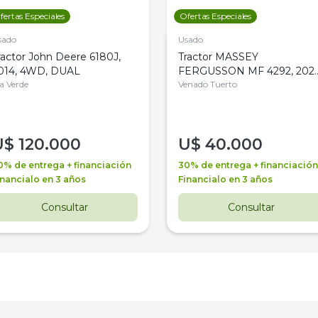
fertas Especiales
Ofertas Especiales
sado
Usado
ractor John Deere 6180J,
Tractor MASSEY
014, 4WD, DUAL
FERGUSSON MF 4292, 2020
la Verde
4WD, PATON
Venado Tuerto
U$
120.000
U$
40.000
0% de entrega + financiación
30% de entrega + financiación
inancialo en 3 años
Financialo en 3 años
Consultar
Consultar