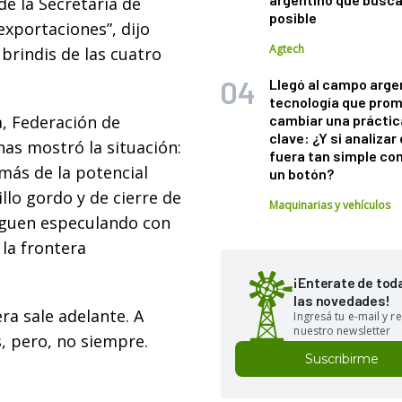
e la Secretaría de
posible
exportaciones”, dijo
Agtech
 brindis de las cuatro
Llegó al campo arge
tecnología que pro
a, Federación de
cambiar una práctic
clave: ¿Y si analizar 
nas mostró la situación:
fuera tan simple co
más de la potencial
un botón?
llo gordo y de cierre de
Maquinarias y vehículos
siguen especulando con
la frontera
¡Enterate de tod
las novedades!
ra sale adelante. A
Ingresá tu e-mail y re
nuestro newsletter
, pero, no siempre.
Suscribirme