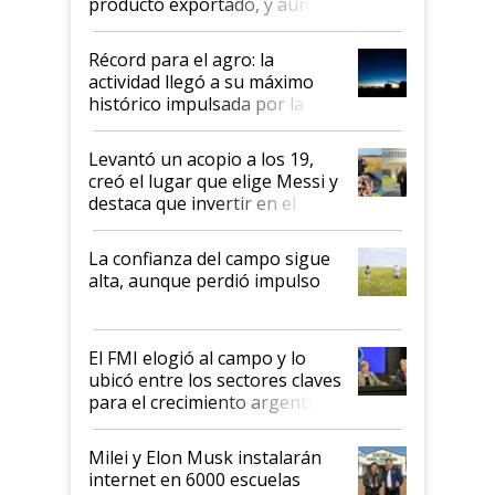
producto exportado, y aún así
el agro aportó casi seis de cada
diez dólares y sostuvo el
Récord para el agro: la
liderazgo en un semestre
actividad llegó a su máximo
récord
histórico impulsada por la
cosecha y las exportaciones
Levantó un acopio a los 19,
creó el lugar que elige Messi y
destaca que invertir en el
kirchnerismo era como "darle
plata a un hijo para droga":
La confianza del campo sigue
Juan Félix Rossetti, el libertario
alta, aunque perdió impulso
que de una dura crisis salió
más fuerte y apuesta al cambio
de Milei
El FMI elogió al campo y lo
ubicó entre los sectores claves
para el crecimiento argentino
Milei y Elon Musk instalarán
internet en 6000 escuelas