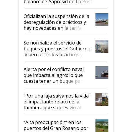
balance de Aapresid en La Posta
Oficializan la suspensión de la
desregulación de prácticos y
hay novedades en la tarifa de
la hidrovía
Se normaliza el servicio de
buques y puertos: el Gobierno
acuerda con los prácticos y
suspende el decreto de
desregulación
Alerta por el conflicto naval
que impacta al agro: lo que
cuesta tener un buque parado
y el peligro de que Argentina
pase a ser "país sucio"
"Por una laja salvamos la vida":
el impactante relato de la
tambera que sobrevivió al
tornado
“Alta preocupación” en los
puertos del Gran Rosario por