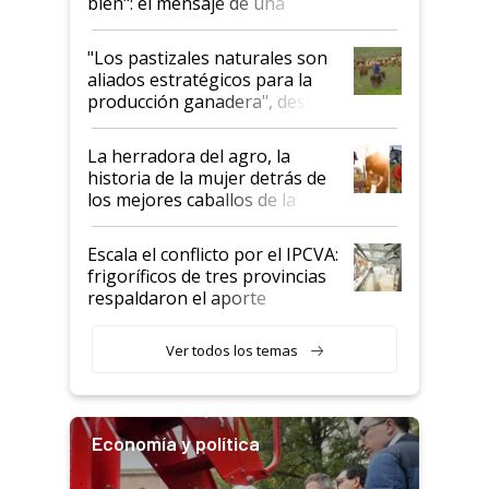
bien": el mensaje de una
ganadera uruguaya sobre las
oportunidades que se abren
"Los pastizales naturales son
para el agro en Argentina, con
aliados estratégicos para la
foco en la carne
producción ganadera", destaca
la iniciativa que ya reúne a 46
establecimientos en Argentina
La herradora del agro, la
historia de la mujer detrás de
los mejores caballos de la
Argentina y los mitos que
todavía hacen sufrir a estos
Escala el conflicto por el IPCVA:
animales: "Mientras me
frigoríficos de tres provincias
descalificaban, yo seguí
respaldaron el aporte
haciendo currículum"
obligatorio
Ver todos los temas
Economía y política