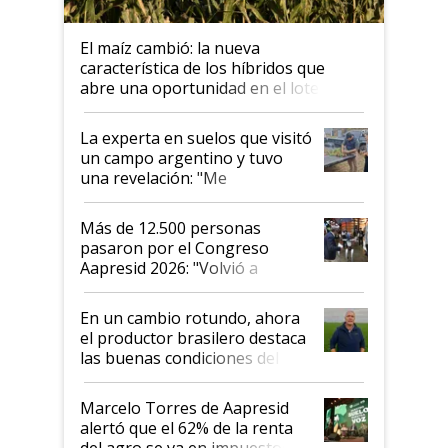
El maíz cambió: la nueva
característica de los híbridos que
abre una oportunidad en el lote
La experta en suelos que visitó
un campo argentino y tuvo
una revelación: "Me
impresionó mucho"
Más de 12.500 personas
pasaron por el Congreso
Aapresid 2026: "Volvió a
demostrar que hablar del
suelo es hablar de todo el
En un cambio rotundo, ahora
sistema productivo"
el productor brasilero destaca
las buenas condiciones del
agro argentino para invertir:
"Los veo más motivados"
Marcelo Torres de Aapresid
alertó que el 62% de la renta
del agro se va en impuestos: