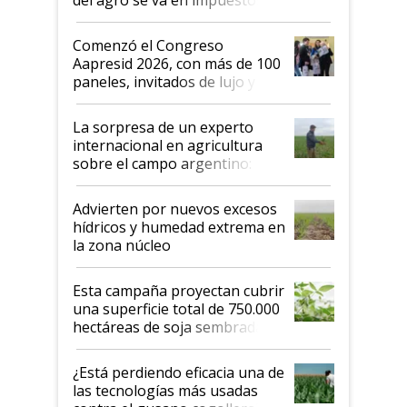
"No es bueno que en
Argentina se sigan discutiendo
Comenzó el Congreso
las mismas cosas de hace 50
Aapresid 2026, con más de 100
años"
paneles, invitados de lujo y
todas las tendencias
La sorpresa de un experto
internacional en agricultura
sobre el campo argentino:
"Estoy muy impresionado"
Advierten por nuevos excesos
hídricos y humedad extrema en
la zona núcleo
Esta campaña proyectan cubrir
una superficie total de 750.000
hectáreas de soja sembradas
con una nueva generación de
variedades que marcan un
¿Está perdiendo eficacia una de
salto tecnológico en genética y
las tecnologías más usadas
rendimiento