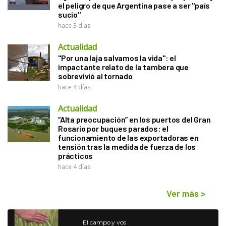
el peligro de que Argentina pase a ser "país
sucio"
hace 3 días
Actualidad
"Por una laja salvamos la vida": el
impactante relato de la tambera que
sobrevivió al tornado
hace 4 días
Actualidad
“Alta preocupación” en los puertos del Gran
Rosario por buques parados: el
funcionamiento de las exportadoras en
tensión tras la medida de fuerza de los
prácticos
hace 4 días
Ver más
>
El campo y vos