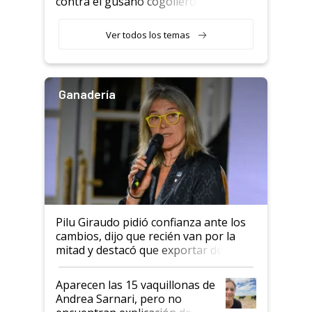
contra el gusano cogollero? El
desafío de una tecnología clave
Ver todos los temas
Ganadería
Pilu Giraudo pidió confianza ante los
cambios, dijo que recién van por la
mitad y destacó que exportar dejó de
ser "para unos pocos": "Tenemos un
mandato muy claro del gobierno
Aparecen las 15 vaquillonas de
nacional"
Andrea Sarnari, pero no