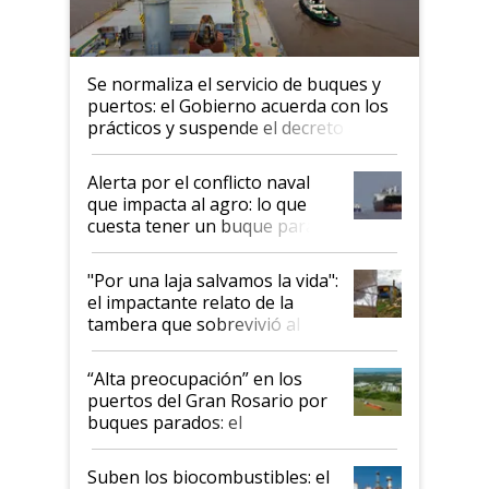
Se normaliza el servicio de buques y
puertos: el Gobierno acuerda con los
prácticos y suspende el decreto de
desregulación
Alerta por el conflicto naval
que impacta al agro: lo que
cuesta tener un buque parado
y el peligro de que Argentina
pase a ser "país sucio"
"Por una laja salvamos la vida":
el impactante relato de la
tambera que sobrevivió al
tornado
“Alta preocupación” en los
puertos del Gran Rosario por
buques parados: el
funcionamiento de las
exportadoras en tensión tras
Suben los biocombustibles: el
la medida de fuerza de los