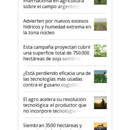
internacional en agricultura
sobre el campo argentino:
"Estoy muy impresionado"
Advierten por nuevos excesos
hídricos y humedad extrema en
la zona núcleo
Esta campaña proyectan cubrir
una superficie total de 750.000
hectáreas de soja sembradas
con una nueva generación de
variedades que marcan un
¿Está perdiendo eficacia una de
salto tecnológico en genética y
las tecnologías más usadas
rendimiento
contra el gusano cogollero? El
desafío de una tecnología clave
El agro acelera su revolución
tecnológica: el productor que
no incorpore tecnología "va a
perder el tren"
Siembran 3500 hectáreas y