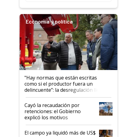
Economía y política
"Hay normas que están escritas
como si el productor fuera un
delincuente”: la desregulación llegó
al Congreso Aapresid y hasta se
habló del financiamiento al IPCVA
Cayó la recaudación por
retenciones: el Gobierno
explicó los motivos
El campo ya liquidó más de US$