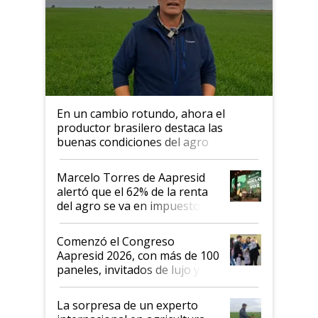
En un cambio rotundo, ahora el
productor brasilero destaca las
buenas condiciones del agro
argentino para invertir: "Los veo
más motivados"
Marcelo Torres de Aapresid
alertó que el 62% de la renta
del agro se va en impuestos:
"No es bueno que en
Argentina se sigan discutiendo
Comenzó el Congreso
las mismas cosas de hace 50
Aapresid 2026, con más de 100
años"
paneles, invitados de lujo y
todas las tendencias
La sorpresa de un experto