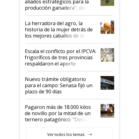
aliados estratégicos para la
foco en la carne
producción ganadera", destaca
la iniciativa que ya reúne a 46
establecimientos en Argentina
La herradora del agro, la
historia de la mujer detrás de
los mejores caballos de la
Argentina y los mitos que
todavía hacen sufrir a estos
Escala el conflicto por el IPCVA:
animales: "Mientras me
frigoríficos de tres provincias
descalificaban, yo seguí
respaldaron el aporte
haciendo currículum"
obligatorio
Nuevo trámite obligatorio
para el campo: Senasa fijó un
plazo de 90 días
Pagaron más de 18.000 kilos
de novillo por la mitad de un
ternero patagónico: "Desde
que bajó del camión empezó a
llamar la atención"
Ver todos los temas