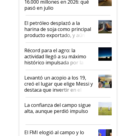
16.000 millones en 2026: qué
pasó en julio
El petróleo desplazó a la
harina de soja como principal
producto exportado, y aún así
el agro aportó casi seis de cada
diez dólares y sostuvo el
Récord para el agro: la
liderazgo en un semestre
actividad llegó a su máximo
récord
histórico impulsada por la
cosecha y las exportaciones
Levantó un acopio a los 19,
creó el lugar que elige Messi y
destaca que invertir en el
kirchnerismo era como "darle
plata a un hijo para droga":
La confianza del campo sigue
Juan Félix Rossetti, el libertario
alta, aunque perdió impulso
que de una dura crisis salió
más fuerte y apuesta al cambio
de Milei
El FMI elogió al campo y lo