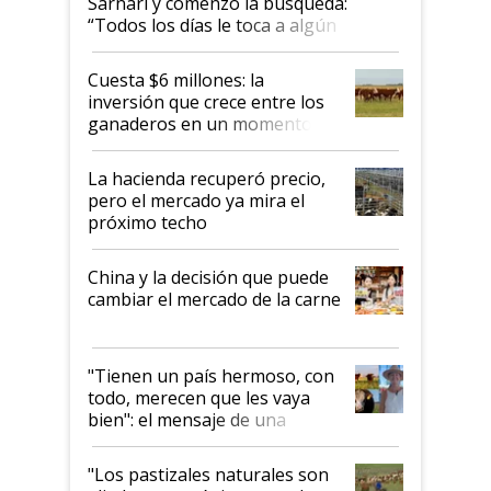
Sarnari y comenzó la búsqueda:
“Todos los días le toca a algún
productor”
Cuesta $6 millones: la
inversión que crece entre los
ganaderos en un momento
histórico para la actividad
La hacienda recuperó precio,
pero el mercado ya mira el
próximo techo
China y la decisión que puede
cambiar el mercado de la carne
"Tienen un país hermoso, con
todo, merecen que les vaya
bien": el mensaje de una
ganadera uruguaya sobre las
oportunidades que se abren
"Los pastizales naturales son
para el agro en Argentina, con