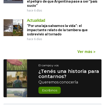
el peligro de que Argentina pase a ser "país
sucio"
hace 6 días
Actualidad
"Por una laja salvamos la vida": el
impactante relato de la tambera que
sobrevivió al tornado
hace 6 días
Ver más
>
El campo y vos
¿Tenés una historia para
contarnos?
Queremos conocerla
Escribinos