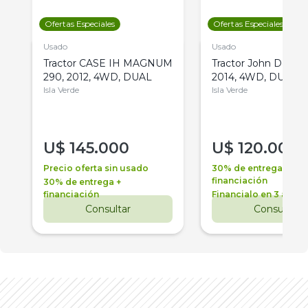
Ofertas Especiales
Ofertas Especiales
Usado
Usado
Tractor CASE IH MAGNUM
Tractor John Deere 
290, 2012, 4WD, DUAL
2014, 4WD, DUAL
Isla Verde
Isla Verde
U$
145.000
U$
120.000
Precio oferta sin usado
30% de entrega +
financiación
30% de entrega +
financiación
Financialo en 3 años
Consultar
Consultar