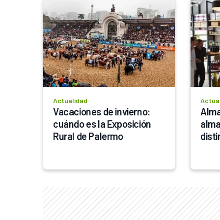
Actualidad
Actua
Vacaciones de invierno: 
Alma 
cuándo es la Exposición 
alma
Rural de Palermo
dist