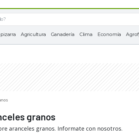
 pizarra
Agricultura
Ganadería
Clima
Economía
Agrof
ranos
nceles granos
bre aranceles granos. Informate con nosotros.